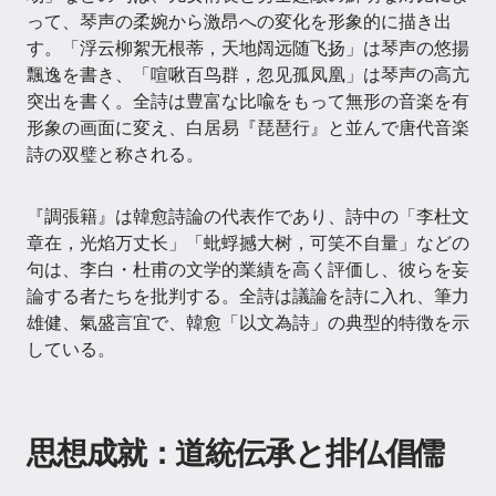
って、琴声の柔婉から激昂への変化を形象的に描き出
す。「浮云柳絮无根蒂，天地阔远随飞扬」は琴声の悠揚
飄逸を書き、「喧啾百鸟群，忽见孤凤凰」は琴声の高亢
突出を書く。全詩は豊富な比喩をもって無形の音楽を有
形象の画面に変え、白居易『琵琶行』と並んで唐代音楽
詩の双璧と称される。
『調張籍』は韓愈詩論の代表作であり、詩中の「李杜文
章在，光焰万丈长」「蚍蜉撼大树，可笑不自量」などの
句は、李白・杜甫の文学的業績を高く評価し、彼らを妄
論する者たちを批判する。全詩は議論を詩に入れ、筆力
雄健、氣盛言宜で、韓愈「以文為詩」の典型的特徴を示
している。
思想成就：道統伝承と排仏倡儒