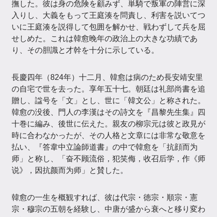
撫した。彼は身の危険を顧みず、単騎で叛軍の陣営に深
入りし、大義をもって王庭湊を問責し、利害を説いてつ
いに王庭湊を説得して包囲を解かせ、戦わずして兵を屈
せしめた。これは韓愈晚年の政治上の大きな功績であ
り、その胆識と才幹を十分に示している。
長慶四年（824年）十二月、韓愈は病のため長安靖安里
の自宅で世を去った。享年五十七。朝廷は礼部尚書を追
贈し、諡号を「文」とし、世に「韓文公」と称された。
韓愈の没後、門人の李漢はその詩文を『昌黎先生集』四
十巻に編み、後世に伝えた。親友の柳宗元は彼と政見が
時に合わなかったが、その人格と文章には非常な敬意を
払い、『答韋中立論師道書』の中で韓愈を「抗顔而为
师」と称し、「奋不顾流俗，犯笑侮，收召后学，作《师
说》，因抗颜而为师」と賛した。
韓愈の一生を概観すれば、彼は代宗・徳宗・順宗・憲
宗・穆宗の五朝を経験し、中唐が盛から衰へと移り変わ