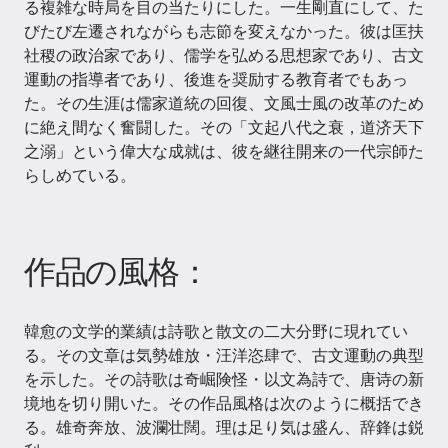
る複雑な時局を目の当たりにした。一生剛直にして、た
びたび左遷されながらも志節を変えなかった。彼は匡扶
社稷の政治家であり、儒学を弘める思想家であり、古文
運動の指導者であり、後進を奨励する教育者でもあっ
た。その生涯は儒家道統の回復、文風士風の改革のため
に絶え間なく奮闘した。その「文起八代之衰，道济天下
之溺」という偉大な成就は、彼を継往開来の一代宗師た
らしめている。
作品の風格：
韓愈の文学的業績は詩歌と散文の二大分野に現れてい
る。その文章は気勢雄放・汪洋恣肆で、古文運動の典型
を示した。その詩歌は奇崛険怪・以文為詩で、唐诗の新
境地を切り開いた。その作品風格は次のように概括でき
る。雄奇奔放、波瀾壮闊。理は足り気は盛ん、辞鋒は鋭