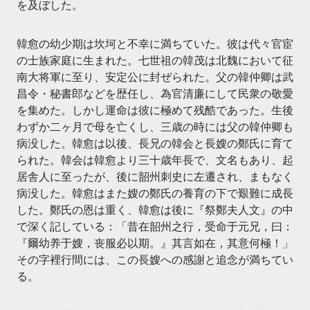
を及ぼした。
韓愈の幼少期は坎坷と不幸に満ちていた。彼は代々官宦
の士族家庭に生まれた。七世祖の韓茂は北魏において征
南大将軍に至り、安定公に封ぜられた。父の韓仲卿は武
昌令・秘書郎などを歴任し、為官清廉にして民衆の敬愛
を集めた。しかし運命は彼に極めて残酷であった。生後
わずか二ヶ月で母を亡くし、三歳の時には父の韓仲卿も
病没した。韓愈は以後、長兄の韓会と長嫂の鄭氏に育て
られた。韓会は韓愈より三十歳年長で、文名もあり、起
居舎人に至ったが、後に韶州刺史に左遷され、まもなく
病没した。韓愈はまた嫂の鄭氏の養育の下で艱難に成長
した。鄭氏の恩は重く、韓愈は後に『祭鄭夫人文』の中
で深く記している：「昔在韶州之行，受命于元兄，曰：
『爾幼养于嫂，丧服必以期。』其言如在，其意何極！」
その字裡行間には、この長嫂への感謝と追念が満ちてい
る。