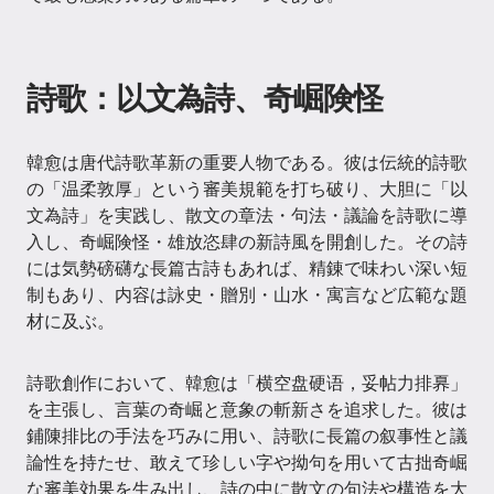
詩歌：以文為詩、奇崛険怪
韓愈は唐代詩歌革新の重要人物である。彼は伝統的詩歌
の「温柔敦厚」という審美規範を打ち破り、大胆に「以
文為詩」を実践し、散文の章法・句法・議論を詩歌に導
入し、奇崛険怪・雄放恣肆の新詩風を開創した。その詩
には気勢磅礴な長篇古詩もあれば、精錬で味わい深い短
制もあり、内容は詠史・贈別・山水・寓言など広範な題
材に及ぶ。
詩歌創作において、韓愈は「横空盘硬语，妥帖力排奡」
を主張し、言葉の奇崛と意象の斬新さを追求した。彼は
鋪陳排比の手法を巧みに用い、詩歌に長篇の叙事性と議
論性を持たせ、敢えて珍しい字や拗句を用いて古拙奇崛
な審美効果を生み出し、詩の中に散文の句法や構造を大