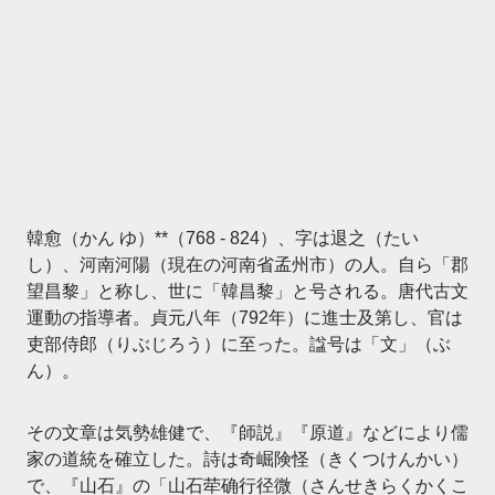
韓愈（かん ゆ）**（768 - 824）、字は退之（たい
し）、河南河陽（現在の河南省孟州市）の人。自ら「郡
望昌黎」と称し、世に「韓昌黎」と号される。唐代古文
運動の指導者。貞元八年（792年）に進士及第し、官は
吏部侍郎（りぶじろう）に至った。諡号は「文」（ぶ
ん）。
その文章は気勢雄健で、『師説』『原道』などにより儒
家の道統を確立した。詩は奇崛険怪（きくつけんかい）
で、『山石』の「山石荦确行径微（さんせきらくかくこ