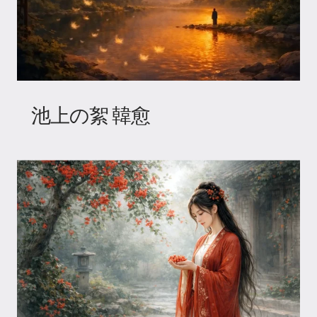
池上の絮 韓愈