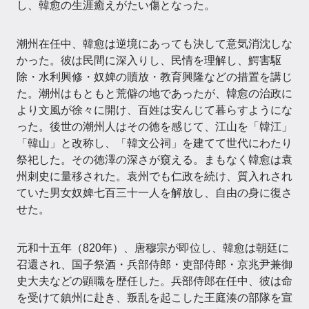
し、韓愈の生涯癒えがたい傷となった。
潮州在任中、韓愈は逆境にあっても決して意気消沈しな
かった。彼は民間に深入りし、民情を理解し、鰐害駆
除・水利興修・奴婢の贖放・教育興隆などの措置を講じ
た。潮州はもともと荒僻の地であったが、韓愈の治政に
より文風が徐々に開け、百姓は安んじて暮らすようにな
った。後世の潮州人はその徳を感じて、江山を「韓江」
「韓山」と改称し、「韓文公祠」を建てて世代にわたり
祭祀した。その徳澤の深さが窺える。まもなく韓愈は袁
州刺史に量移された。袁州でも仁政を続け、質入れされ
ていた男女奴婢七百三十一人を解放し、自由の身に復さ
せた。
元和十五年（820年）、唐穆宗が即位し、韓愈は朝廷に
召還され、国子祭酒・兵部侍郎・吏部侍郎・京兆尹兼御
史大夫などの顕職を歴任した。兵部侍郎在任中、彼は命
を受けて鎮州に赴き、叛乱を起こした王庭湊の部隊を宣