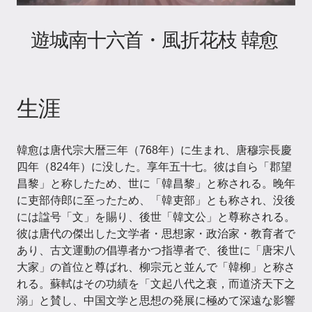
遊城南十六首・風折花枝 韓愈
生涯
韓愈は唐代宗大暦三年（768年）に生まれ、唐穆宗長慶
四年（824年）に没した。享年五十七。彼は自ら「郡望
昌黎」と称したため、世に「韓昌黎」と称される。晚年
に吏部侍郎に至ったため、「韓吏部」とも称され、没後
には諡号「文」を賜り、後世「韓文公」と尊称される。
彼は唐代の傑出した文学者・思想家・政治家・教育者で
あり、古文運動の倡導者かつ指導者で、後世に「唐宋八
大家」の首位と尊ばれ、柳宗元と並んで「韓柳」と称さ
れる。蘇軾はその功績を「文起八代之衰，而道济天下之
溺」と賛し、中国文学と思想の発展に極めて深遠な影響