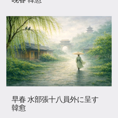
早春 水部張十八員外に呈す
韓愈