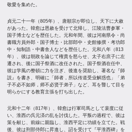
敬愛を集めた。
貞元二十一年（805年）、唐順宗が即位し、天下に大赦
があった。韓愈は恩赦を受けて北帰し、江陵法曹参軍・
国子博士などを歴任した。元和年間、彼は河南県令・尚
書職方員外郎・国子博士・比部郎中・史館修撰・考功郎
中・知制誥・中書舎人などを歴任した。元和八年（813
年）、彼は朝政を論じて権貴を怒らせ、太子右庶子に左
遷され、後に国子祭酒に改任された。国子祭酒在任中、
彼は学風の整頓に力を注ぎ、後進を奨励し、著名な『師
説』を書き、明確に「師者，所以传道受业解惑也」「弟
子不必不如师，师不必贤于弟子」など、耳を聾して目を
明らかにする教育主張を打ち出した。
元和十二年（817年）、韓愈は行軍司馬として裴度に従
い、淮西の呉元済の乱を討伐した。平叛の過程で、彼は
策を献じ、前線に親臨し、淮西平定に功績を立てた。戦
後、彼は刑部侍郎に昇進し、詔を受けて『平淮西碑』を