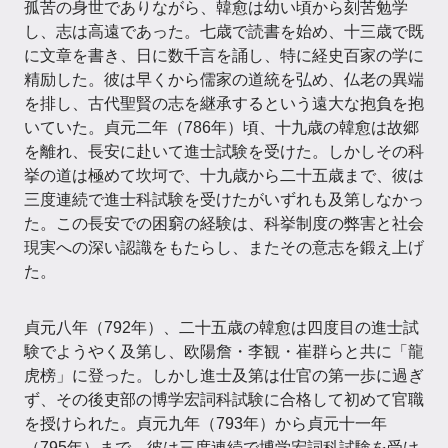
孤苦の身世でありながら、韓愈は幼い頃から刻苦勉学
し、志は高遠であった。七歳で読書を始め、十三歳で既
に文章を書き、日に数千言を誦し、特に経史百家の学に
精励した。彼は早くから儒家の道統を弘め、仏老の異端
を排し、古代聖賢の志を継承するという遠大な抱負を抱
いていた。貞元二年（786年）頃、十九歳の韓愈は故郷
を離れ、長安に赴いて進士試験を受けた。しかしその科
挙の道は極めて坎坷で、十九歳から二十五歳まで、彼は
三度連続で進士科試験を受けたがいずれも及第しなかっ
た。この長安での困窮の経験は、科挙制度の弊害と社会
現実への深い認識をもたらし、またその意志を鍛え上げ
た。
貞元八年（792年）、二十五歳の韓愈は四度目の進士試
験でようやく及第し、欧陽詹・李観・崔群らと共に「龍
虎榜」に登った。しかし進士及第は仕官の第一歩に過ぎ
ず、その後吏部の博学宏詞科試験に合格して初めて官職
を授けられた。貞元九年（793年）から貞元十一年
（795年）まで、彼は三度連続で博学宏詞科試験を受け