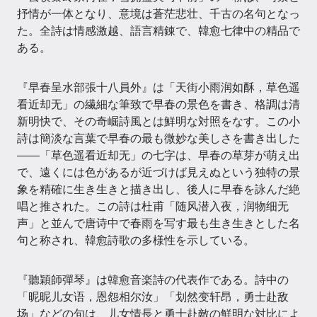
抒情が一体となり、意境は蒼茫悲壮、千古の名句となっ
た。全詩は情感激越、語言精錬で、韓愈七律中の精品で
ある。
『早春呈水部張十八員外』は「天街小雨润如酥，草色遥
看近却无」の繊細な筆致で早春の景色を書き、格調は清
新明快で、その奇崛詩風とは鮮明な対照をなす。この小
詩は簡淡な言葉で早春の最も微妙な美しさを書き出した
——「草色遥看近却无」の七字は、早春の草芽が萌え出
で、遠くには色があるが近づけば見えぬという独特の景
象を精確に生き生きと描き出し、後人に早春を詠んだ絶
唱と推された。この詩は杜甫「随风潜入夜，润物细无
声」と並んで唐诗中で春雨を写す最も生き生きとした名
句と称され、韓愈詩歌の多様性を示している。
『聽穎師彈琴』は韓愈音楽詩の代表作である。詩中の
「昵昵儿女语，恩怨相尔汝」「划然变轩昂，勇士赴敌
场」などの句は、儿女情長と勇士赴敵の鮮明な対比によ