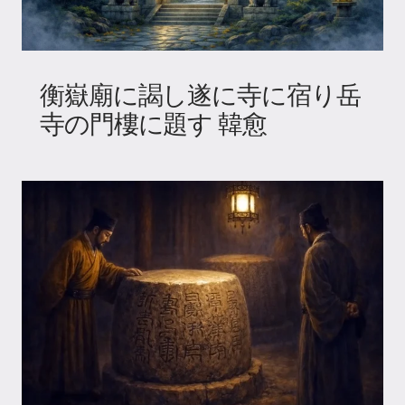
衡嶽廟に謁し遂に寺に宿り岳
寺の門樓に題す 韓愈