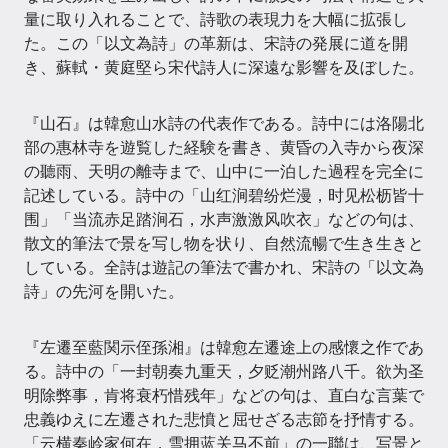
量に取り入れることで、詩歌の表現力を大幅に拡張し
た。この「以文為詩」の革新は、宋詩の発展に道を開
き、蘇軾・黄庭堅ら宋代詩人に深遠な影響を及ぼした。
『山石』は韓愈山水詩の代表作である。詩中には洛陽北
部の惠林寺を遊覧した経験を書き、黄昏の入寺から夜深
の聽雨、天明の離寺まで、山中に一泊した過程を完全に
記述している。詩中の「山红涧碧纷烂漫，时见松枥皆十
围」「当流赤足踏涧石，水声激激风吹衣」などの句は、
散文的筆法で景を写し物を状り、自然流暢で生き生きと
している。全詩は遊記の筆法で書かれ、宋詩の「以文為
詩」の先河を開いた。
『左遷至藍関示侄孫湘』は韓愈左遷途上の感懷之作であ
る。詩中の「一封朝奏九重天，夕贬潮州路八千。欲为圣
明除弊事，肯将衰朽惜残年」などの句は、直白な言葉で
忠義ゆえに左遷された悲憤と屈せざる志節を抒情する。
「云横秦岭家何在，雪拥蓝关马不前」の一聯は、写景と