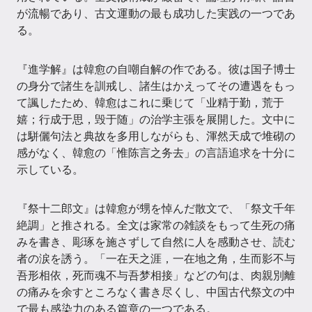
が流暢であり、古文運動の最も成功した実践の一つであ
る。
『進学解』は韓愈の自嘲自解の作である。彼は国子博士
の身分で諸生を訓戒し、諸生はかえってその遭遇をもっ
て諷したため、韓愈はこれに乗じて「业精于勤，荒于
嬉；行成于思，毁于随」の治学主張を展開した。文中に
は駢儷句法と典故を多用しながらも、渾然天成で堆砌の
感がなく、韓愈の「惟陈言之务去」の言語追求を十分に
示している。
『祭十二郎文』は韓愈が甥を悼んだ散文で、「祭文千年
絶調」と推される。全文は家常の雑談をもって生死の痛
みを書き、彫琢を施さずして自然に人を感動させ、読む
者の涙を誘う。「一在天之涯，一在地之角，生而影不与
吾形相依，死而魂不与吾梦相接」などの句は、肉親別離
の痛みを余すところなく書き尽くし、中国古代祭文の中
で最も感染力のある篇章の一つである。