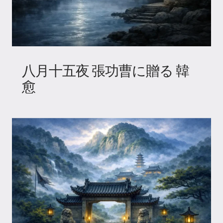
八月十五夜 張功曹に贈る 韓
愈