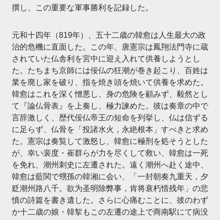
撰し、この重要な軍事勝利を記録した。
元和十四年（819年）、五十二歳の韓愈は人生最大の政
治的危機に直面した。この年、唐憲宗は鳳翔法門寺に蔵
されていた仏舎利を宮中に迎え入れて供養しようとし
た。たちまち京師には佞仏の狂潮が巻き起こり、百姓は
業を廃し家を破り、指を焼き頭を焼いて供養を求めた。
韓愈はこれを深く憎悪し、身の危険を顧みず、毅然とし
て『論仏骨表』を上奏し、極力諫めた。彼は奏章の中で
言辞激しく、歴代佞仏帝王の短命を列挙し、仏は信ずる
に足らず、仏骨を「投諸水火，永絶根本」すべきと求め
た。憲宗は奏覧して激怒し、韓愈に極刑を処そうとした
が、幸い裴度・崔群らが力を尽くして救い、韓愈は一死
を免れ、潮州刺史に左遷された。遠く潮州へ赴く途中、
韓愈は藍関で甥孫の韓湘に会い、「一封朝奏九重天，夕
贬潮州路八千。欲为圣明除弊事，肯将衰朽惜残年」の悲
憤の詩篇を書き遺した。さらに心痛むことに、彼のわず
か十二歳の娘・韓挐もこの左遷の途上で商南駅にて病没