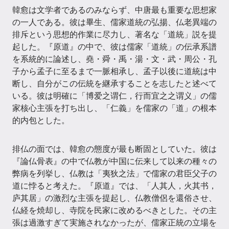
韓愈は文学者であるのみならず、中唐最も重要な思想家
の一人である。彼は畢生、儒家道統の弘揚、仏老異端の
排斥という思想的作業に尽力し、著名な「道統」説を提
起した。『原道』の中で、彼は儒家「道統」の伝承系譜
を系統的に論述し、堯・舜・禹・湯・文・武・周公・孔
子から孟子に至るまで一脈相承し、孟子以後に道統は中
断し、自分がこの伝統を継承することを志したと述べて
いる。彼は明確に「博爱之谓仁，行而宜之之谓义」の儒
家核心主張を打ち出し、「仁義」を儒家の「道」の根本
的内包とした。
排仏の面では、韓愈の態度が最も断固としていた。彼は
『論仏骨表』の中で仏教が中国に伝来して以来の種々の
弊病を列挙し、仏教は「夷狄之法」で儒家の君臣父子の
道に悖ると考えた。『原道』では、「人其人，火其书，
庐其居」の激烈な主張を提起し、仏教僧侶を還俗させ、
仏経を焼却し、寺院を民家に改めるべきとした。その主
張は過激すぎて実施されなかったが、儒家正統の立場を