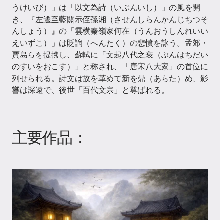
うけいび）」は「以文為詩（いぶんいし）」の風を開
き、『左遷至藍關示侄孫湘（させんしらんかんじちつそ
んしょう）』の「雲横秦嶺家何在（うんおうしんれいい
えいずこ）」は貶謫（へんたく）の悲憤を詠う。孟郊・
賈島らを提携し、蘇軾に「文起八代之衰（ぶんはちだい
のすいをおこす）」と称され、「唐宋八大家」の首位に
列せられる。詩文は故を革めて新を鼎（あらた）め、影
響は深遠で、後世「百代文宗」と尊ばれる。
主要作品：