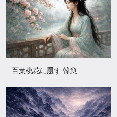
百葉桃花に題す 韓愈