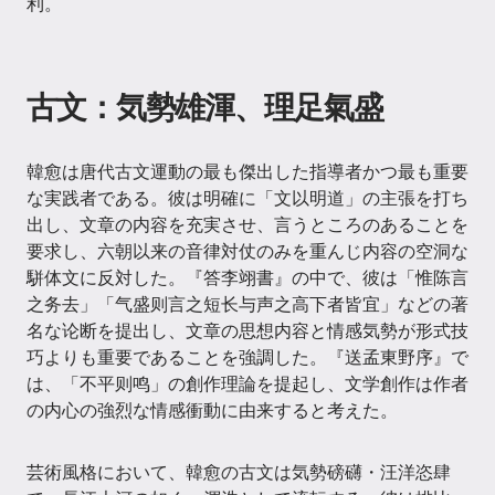
利。
古文：気勢雄渾、理足氣盛
韓愈は唐代古文運動の最も傑出した指導者かつ最も重要
な実践者である。彼は明確に「文以明道」の主張を打ち
出し、文章の内容を充実させ、言うところのあることを
要求し、六朝以来の音律対仗のみを重んじ内容の空洞な
駢体文に反対した。『答李翊書』の中で、彼は「惟陈言
之务去」「气盛则言之短长与声之高下者皆宜」などの著
名な论断を提出し、文章の思想内容と情感気勢が形式技
巧よりも重要であることを強調した。『送孟東野序』で
は、「不平则鸣」の創作理論を提起し、文学創作は作者
の内心の強烈な情感衝動に由来すると考えた。
芸術風格において、韓愈の古文は気勢磅礴・汪洋恣肆