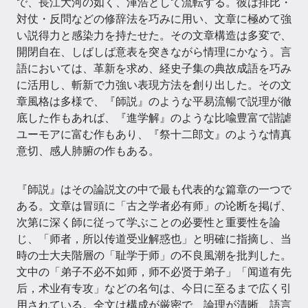
で、長江大河の如く、渾浩として流転する。彼は排比・
対仗・反問などの修辞法を巧みに用い、文章に極めて強
い説得力と感染力を持たせた。その文章構造は多変で、
開閉自在、しばしば意表を突きながら情理にかなう。言
語においては、革新を求め、経史子集の典故成語を巧み
に活用し、斬新で力強い表現方法を創り出した。その文
章風格は多様で、『師説』のような平易流暢で説理が徹
底した作もあれば、『進学解』のような比喩豊富で諧謔
ユーモアに富む作もあり、『祭十二郎文』のような情真
意切、感人肺腑の作もある。
『師説』はその論説文の中で最も代表的な篇章の一つで
ある。文章は冒頭に「古之学者必有师」の论断を掲げ、
次第に深く師に従って学ぶことの必要性と重要性を論
じ、「师者，所以传道受业解惑也」と明確に指摘し、当
時の士大夫階層の「耻学于师」の不良風潮を批判した。
文中の「弟子不必不如师，师不必贤于弟子」「闻道有先
后，术业有专攻」などの名句は、今日に至るまで広く引
用されている。全文は構成が厳密で、論理が清晰、語言