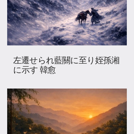
左遷せられ藍關に至り姪孫湘
に示す 韓愈