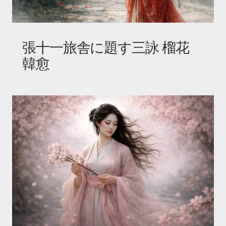
張十一旅舎に題す三詠 榴花
韓愈