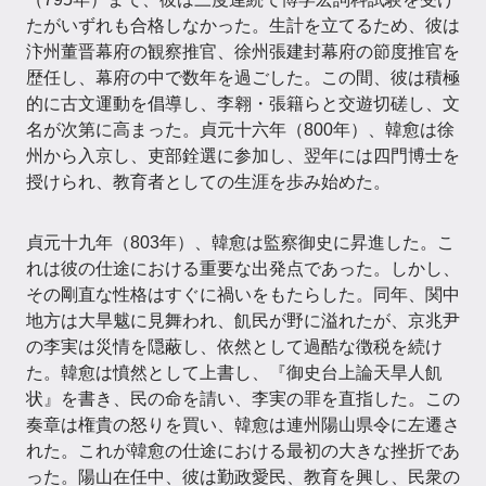
たがいずれも合格しなかった。生計を立てるため、彼は
汴州董晋幕府の観察推官、徐州張建封幕府の節度推官を
歴任し、幕府の中で数年を過ごした。この間、彼は積極
的に古文運動を倡導し、李翱・張籍らと交遊切磋し、文
名が次第に高まった。貞元十六年（800年）、韓愈は徐
州から入京し、吏部銓選に参加し、翌年には四門博士を
授けられ、教育者としての生涯を歩み始めた。
貞元十九年（803年）、韓愈は監察御史に昇進した。こ
れは彼の仕途における重要な出発点であった。しかし、
その剛直な性格はすぐに禍いをもたらした。同年、関中
地方は大旱魃に見舞われ、飢民が野に溢れたが、京兆尹
の李実は災情を隠蔽し、依然として過酷な徴税を続け
た。韓愈は憤然として上書し、『御史台上論天旱人飢
状』を書き、民の命を請い、李実の罪を直指した。この
奏章は権貴の怒りを買い、韓愈は連州陽山県令に左遷さ
れた。これが韓愈の仕途における最初の大きな挫折であ
った。陽山在任中、彼は勤政愛民、教育を興し、民衆の