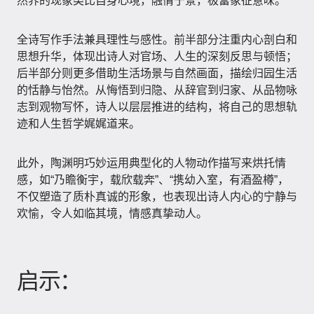
然界的现象类比自身心境，融情于景，极富象征意味。
全诗写作手法兼具理性与感性。前半部分注重内心剖白和
思想升华，体现出诗人对官场、人生的深刻反思与顿悟；
后半部分则更多借助生活场景与自然画面，描绘归园生活
的恬静与怡然。从悔悟到归隐、从辞官到归家、从品物咏
志到观物写怀，诗人以层层推进的结构，将自己的思想轨
迹和人生哲学娓娓道来。
此外，陶渊明巧妙运用典型化的人物动作描写来烘托情
感，如“乃瞻衡宇，载欣载奔”、“携幼入室，有酒盈樽”，
不仅塑造了质朴真诚的形象，也表现出诗人内心的宁静与
欢愉，令人如临其境，情感真挚动人。
启示：