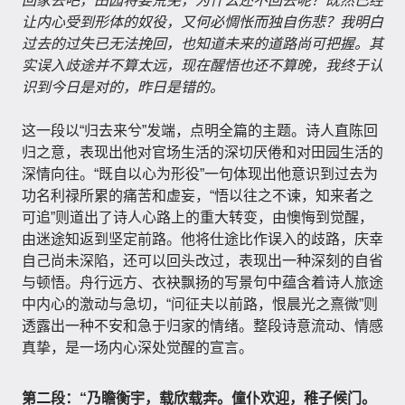
回家去吧，田园将要荒芜，为什么还不回去呢？既然已经
让内心受到形体的奴役，又何必惆怅而独自伤悲？我明白
过去的过失已无法挽回，也知道未来的道路尚可把握。其
实误入歧途并不算太远，现在醒悟也还不算晚，我终于认
识到今日是对的，昨日是错的。
这一段以“归去来兮”发端，点明全篇的主题。诗人直陈回
归之意，表现出他对官场生活的深切厌倦和对田园生活的
深情向往。“既自以心为形役”一句体现出他意识到过去为
功名利禄所累的痛苦和虚妄，“悟以往之不谏，知来者之
可追”则道出了诗人心路上的重大转变，由懊悔到觉醒，
由迷途知返到坚定前路。他将仕途比作误入的歧路，庆幸
自己尚未深陷，还可以回头改过，表现出一种深刻的自省
与顿悟。舟行远方、衣袂飘扬的写景句中蕴含着诗人旅途
中内心的激动与急切，“问征夫以前路，恨晨光之熹微”则
透露出一种不安和急于归家的情绪。整段诗意流动、情感
真挚，是一场内心深处觉醒的宣言。
第二段：“乃瞻衡宇，载欣载奔。僮仆欢迎，稚子候门。