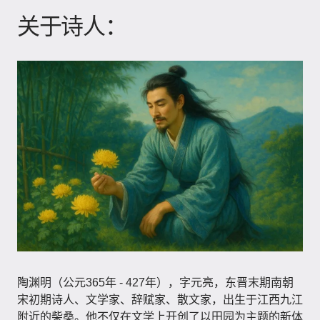
关于诗人：
陶渊明（公元365年 - 427年）​，字元亮，东晋末期南朝
宋初期诗人、文学家、辞赋家、散文家，出生于江西九江
附近的柴桑。他不仅在文学上开创了以田园为主题的新体