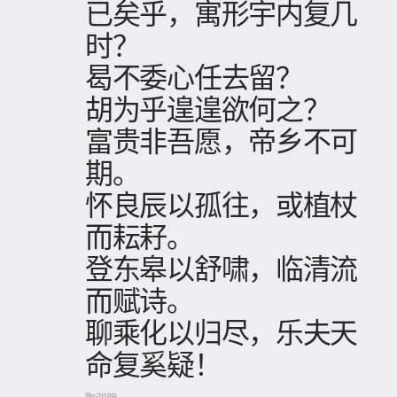
已矣乎，寓形宇内复几
时？
曷不委心任去留？
胡为乎遑遑欲何之？
富贵非吾愿，帝乡不可
期。
怀良辰以孤往，或植杖
而耘耔。
登东皋以舒啸，临清流
而赋诗。
聊乘化以归尽，乐夫天
命复奚疑！