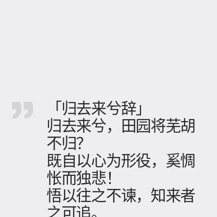
「归去来兮辞」
归去来兮，田园将芜胡
不归？
既自以心为形役，奚惆
怅而独悲！
悟以往之不谏，知来者
之可追。