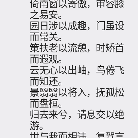
倚南窗以寄傲，审容膝
之易安。
园日涉以成趣，门虽设
而常关。
策扶老以流憩，时矫首
而遐观。
云无心以出岫，鸟倦飞
而知还。
景翳翳以将入，抚孤松
而盘桓。
归去来兮，请息交以绝
游。
世与我而相违，复驾言