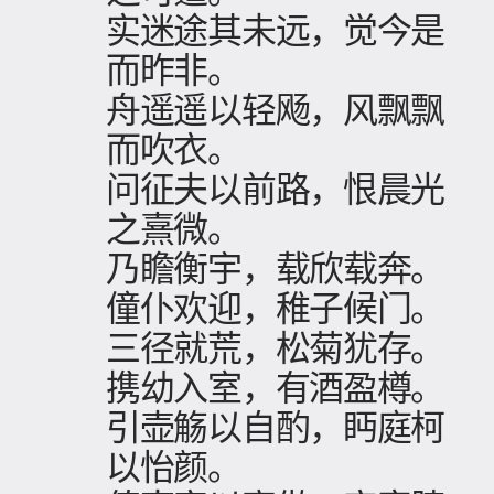
实迷途其未远，觉今是
而昨非。
舟遥遥以轻飏，风飘飘
而吹衣。
问征夫以前路，恨晨光
之熹微。
乃瞻衡宇，载欣载奔。
僮仆欢迎，稚子候门。
三径就荒，松菊犹存。
携幼入室，有酒盈樽。
引壶觞以自酌，眄庭柯
以怡颜。