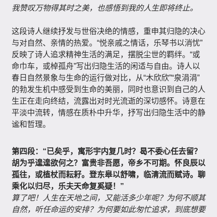
我赞叹万物得其时之美，也感悟到我的人生即将终止。
这段诗人继续抒发与世俗决绝的情感，重申其归隐的决心
与对自然、亲情的热爱。“悦亲戚之情话，乐琴书以消忧”
反映了诗人追求精神生活的满足，摆脱尘世的羁绊。“或
命巾车，或棹孤舟”写出归隐生活的闲适与自由。诗人以
春日自然景象与生命的运行做对比，从“木欣欣”“泉涓涓”
的勃发生机中感受到生命的美丽，同时也意识到自己的人
生正在走向终结，流露出对时光流逝的深切感怀。诗意在
平淡中流转，情感在质朴中升华，抒写出归隐生活中的静
谧和哲理。
第四段：“已矣乎，寓形宇内复几时？曷不委心任去留？
胡为乎遑遑欲何之？富贵非吾愿，帝乡不可期。怀良辰以
孤往，或植杖而耘耔。登东皋以舒啸，临清流而赋诗。聊
乘化以归尽，乐夫天命复奚疑！”
算了吧！人生在天地之间，又能活多少年呢？为何不顺其
自然，听任命运的安排？为何要如此匆忙追求，到底想要