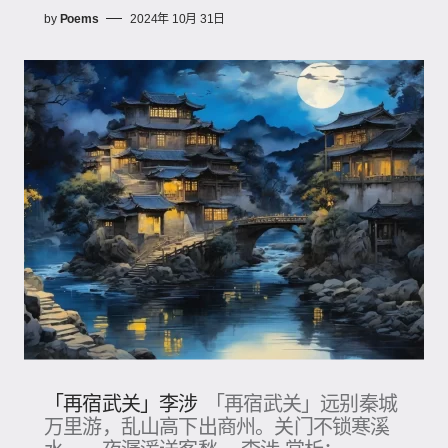
by
Poems
2024年 10月 31日
「再宿武关」李涉
「再宿武关」远别秦城
万里游，乱山高下出商州。关门不锁寒溪