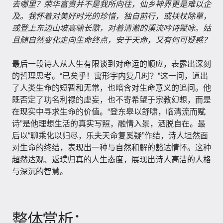
去哪里？荣华富贵并不是我所向往，仙乡神界更是难以企
及。我怀着对美好时光的珍惜，独自前行，或扶杖除草，
或登上东边山坡高啸长歌，对着清澈的溪流吟诗赋咏。姑
且随自然变化走向生命终点，安于天命，又有何可疑惑？
最后一段诗人从人生有限谈到对命运的顺应，表露出深刻
的哲理思考。“已矣乎！寓形宇内复几时？”这一问，道出
了人类生命的短暂和无常，也暗含对生命意义的追问。他
既否定了功名利禄的虚妄，也不寄希望于宗教幻想，而是
在现实中寻求生命的价值。“登东皋以舒啸，临清流而赋
诗”是他理想生活的真实写照，融情入景，洒脱自在。最
后以“聊乘化以归尽，乐夫天命复奚疑”作结，诗人坦然面
对生命的终结，表现出一种与自然和解的豁达情怀。这种
超然达观、返璞归真的人生态度，展现出诗人高洁的人格
与深沉的智慧。
整体赏析：