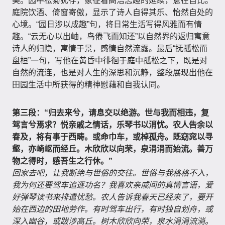
美。园中松菊犹存，象征着高洁志趣的延续，意在自比。
庭院饮酒、倚窗寄傲，显示了诗人自得其乐、怡然自处的
心境。“园日涉以成趣”句，将日常生活写得风雅而有情
趣。“云无心以出岫，鸟倦飞而知还”以自然界的返归寓意
诗人的归隐，寓情于景，感情自然流露。最后“抚孤松而
盘桓”一句，写他在黄昏中徘徊于庭中孤松之下，既是对
自然的流连，也是对人生的深思和沉静，整段展现出他在
田园生活中所获得的精神慰藉和自我认同。
第三段：“归去来兮，请息交以绝游。世与我而相违，复
驾言兮焉求？悦亲戚之情话，乐琴书以消忧。农人告余以
春及，将有事于西畴。或命巾车，或棹孤舟。既窈窕以寻
壑，亦崎岖而经丘。木欣欣以向荣，泉涓涓而始流。善万
物之得时，感吾生之行休。”
回家去吧，让我断绝与世俗的交往。世俗与我格格不入，
我为何还要驾车追逐功名？我喜欢亲戚间的真情言语，爱
好弹琴读书来排遣忧愁。农人告诉我春天已经来了，要开
始在西边的田地劳作。有时驾车出行，有时独自划舟，或
深入幽谷，或跋涉高丘。树木欣欣向荣，泉水涓涓流淌。