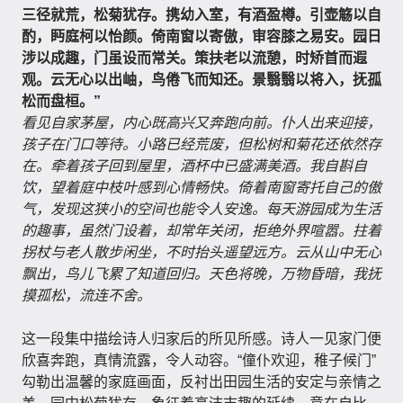
三径就荒，松菊犹存。携幼入室，有酒盈樽。引壶觞以自
酌，眄庭柯以怡颜。倚南窗以寄傲，审容膝之易安。园日
涉以成趣，门虽设而常关。策扶老以流憩，时矫首而遐
观。云无心以出岫，鸟倦飞而知还。景翳翳以将入，抚孤
松而盘桓。”
看见自家茅屋，内心既高兴又奔跑向前。仆人出来迎接，
孩子在门口等待。小路已经荒废，但松树和菊花还依然存
在。牵着孩子回到屋里，酒杯中已盛满美酒。我自斟自
饮，望着庭中枝叶感到心情畅快。倚着南窗寄托自己的傲
气，发现这狭小的空间也能令人安逸。每天游园成为生活
的趣事，虽然门设着，却常年关闭，拒绝外界喧嚣。拄着
拐杖与老人散步闲坐，不时抬头遥望远方。云从山中无心
飘出，鸟儿飞累了知道回归。天色将晚，万物昏暗，我抚
摸孤松，流连不舍。
这一段集中描绘诗人归家后的所见所感。诗人一见家门便
欣喜奔跑，真情流露，令人动容。“僮仆欢迎，稚子候门”
勾勒出温馨的家庭画面，反衬出田园生活的安定与亲情之