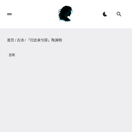
首页
/
古诗
/
「归去来兮辞」陶渊明
古诗