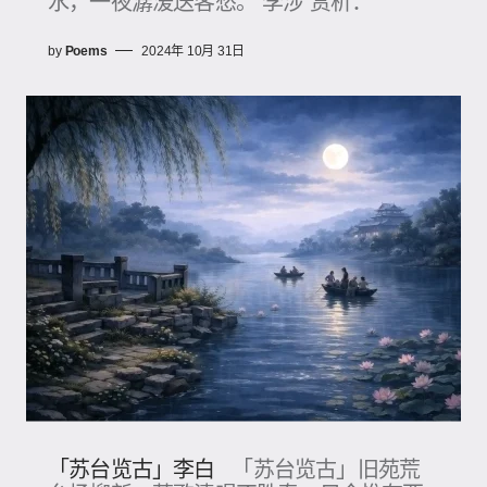
水，一夜潺湲送客愁。 李涉 赏析：
by
Poems
2024年 10月 31日
「苏台览古」李白
「苏台览古」旧苑荒