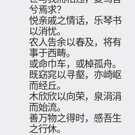
兮焉求？
悦亲戚之情话，乐琴书
以消忧。
农人告余以春及，将有
事于西畴。
或命巾车，或棹孤舟。
既窈窕以寻壑，亦崎岖
而经丘。
木欣欣以向荣，泉涓涓
而始流。
善万物之得时，感吾生
之行休。