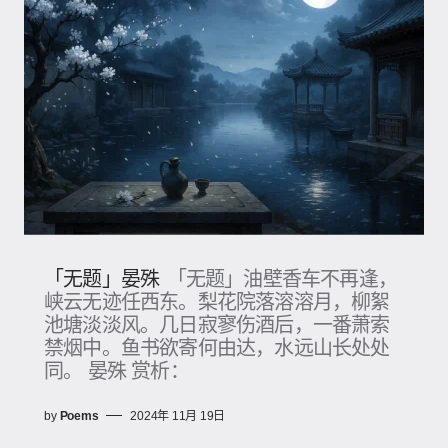
「无题」晏殊
「无题」油壁香车不再逢，
峡云无迹任西东。梨花院落溶溶月，柳絮
池塘淡淡风。几日寂寥伤酒后，一番萧索
禁烟中。鱼书欲寄何由达，水远山长处处
同。 晏殊 赏析：
by
Poems
2024年 11月 19日