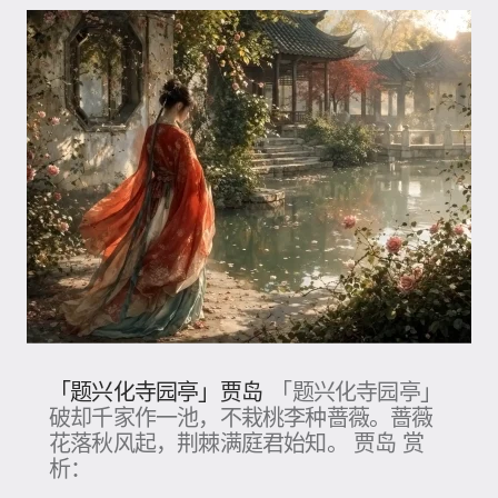
「题兴化寺园亭」贾岛
「题兴化寺园亭」
破却千家作一池，不栽桃李种蔷薇。蔷薇
花落秋风起，荆棘满庭君始知。 贾岛 赏
析：