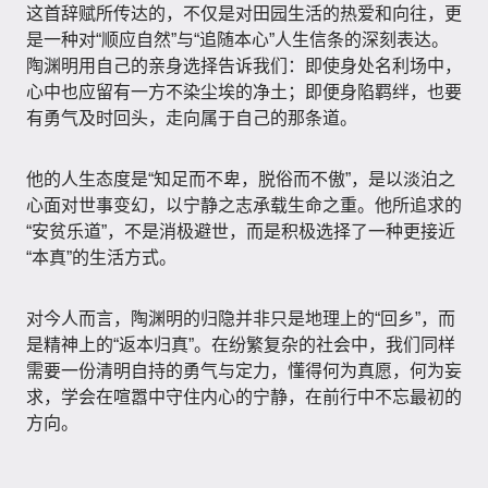
这首辞赋所传达的，不仅是对田园生活的热爱和向往，更
是一种对“顺应自然”与“追随本心”人生信条的深刻表达。
陶渊明用自己的亲身选择告诉我们：即使身处名利场中，
心中也应留有一方不染尘埃的净土；即便身陷羁绊，也要
有勇气及时回头，走向属于自己的那条道。
他的人生态度是“知足而不卑，脱俗而不傲”，是以淡泊之
心面对世事变幻，以宁静之志承载生命之重。他所追求的
“安贫乐道”，不是消极避世，而是积极选择了一种更接近
“本真”的生活方式。
对今人而言，陶渊明的归隐并非只是地理上的“回乡”，而
是精神上的“返本归真”。在纷繁复杂的社会中，我们同样
需要一份清明自持的勇气与定力，懂得何为真愿，何为妄
求，学会在喧嚣中守住内心的宁静，在前行中不忘最初的
方向。