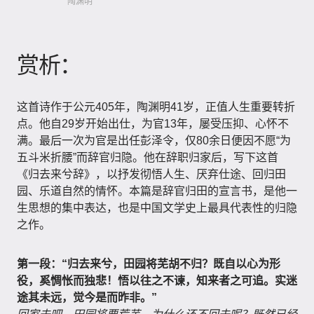
陶渊明
赏析：
这首诗作于公元405年，陶渊明41岁，正值人生重要转折
点。他自29岁开始出仕，为官13年，屡受压抑、心怀不
满。最后一次为官是出任彭泽令，仅80余日便因不愿“为
五斗米折腰”而辞官归隐。他在辞职归家后，写下这首
《归去来兮辞》，以抒发彻悟人生、厌弃仕途、回归田
园、乐道自然的情怀。本篇是辞官归田的宣言书，是他一
生思想的集中表达，也是中国文学史上最具代表性的归隐
之作。
第一段：“归去来兮，田园将芜胡不归？既自以心为形
役，奚惆怅而独悲！悟以往之不谏，知来者之可追。实迷
途其未远，觉今是而昨非。”