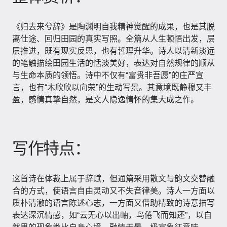
《归去来兮辞》是陶渊明自我精神觉醒的成果，也是其脱
离仕途、回归田园的真实写照。全篇从人生顿悟出发，层
层推进，既有现实反思，也有哲理升华。诗人以清新淡远
的笔触描绘田园生活的恬淡美好，表达对自然规律的顺从
与生命本质的领悟。诗中不仅有“富贵非吾愿”的庄严宣
言，也有“木欣欣以向荣”的生动写景。其意境既静穆又丰
盈，感情真挚自然，是文人隐逸情怀的集大成之作。
写作特点：
这首诗在体裁上属于辞赋，但通篇采用散文与韵文交替融
合的方式，使语言自由灵动又不失音律美。诗人一方面以
质朴清澈的语言陈述心志，一方面又借助精致的诗意描写
表达深沉情感，如“云无心以出岫，鸟倦飞而知还”，以自