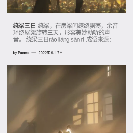
绕梁三日
绕梁，在房梁间缭绕飘荡，余音
环绕屋梁旋转三天，形容美妙动听的声
音。 绕梁三日rào liáng sān rì 成语来源：
by
Poems
2022年 9月 7日