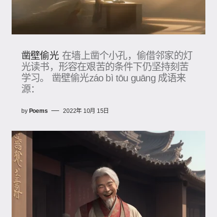
凿壁偷光
在墙上凿个小孔，偷借邻家的灯
光读书，形容在艰苦的条件下仍坚持刻苦
学习。 凿壁偷光záo bì tōu guāng 成语来
源：
by
Poems
2022年 10月 15日