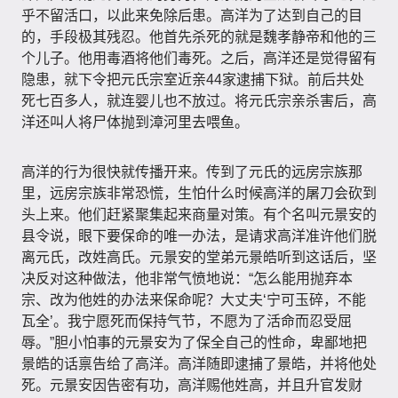
乎不留活口，以此来免除后患。高洋为了达到自己的目
的，手段极其残忍。他首先杀死的就是魏孝静帝和他的三
个儿子。他用毒酒将他们毒死。之后，高洋还是觉得留有
隐患，就下令把元氏宗室近亲44家逮捕下狱。前后共处
死七百多人，就连婴儿也不放过。将元氏宗亲杀害后，高
洋还叫人将尸体抛到漳河里去喂鱼。
高洋的行为很快就传播开来。传到了元氏的远房宗族那
里，远房宗族非常恐慌，生怕什么时候高洋的屠刀会砍到
头上来。他们赶紧聚集起来商量对策。有个名叫元景安的
县令说，眼下要保命的唯一办法，是请求高洋准许他们脱
离元氏，改姓高氏。元景安的堂弟元景皓听到这话后，坚
决反对这种做法，他非常气愤地说：“怎么能用抛弃本
宗、改为他姓的办法来保命呢？大丈夫‘宁可玉碎，不能
瓦全’。我宁愿死而保持气节，不愿为了活命而忍受屈
辱。”胆小怕事的元景安为了保全自己的性命，卑鄙地把
景皓的话禀告给了高洋。高洋随即逮捕了景皓，并将他处
死。元景安因告密有功，高洋赐他姓高，并且升官发财