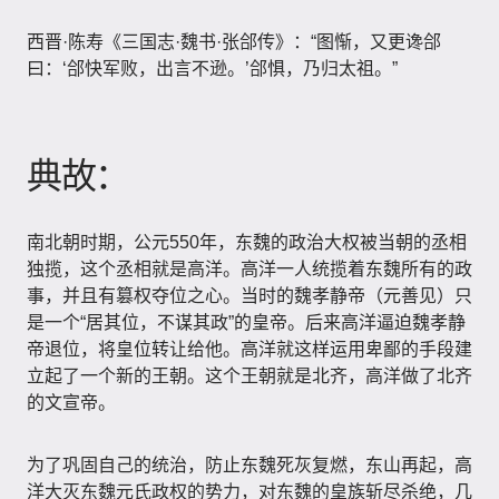
西晋·陈寿《三国志·魏书·张郃传》：“图惭，又更谗郃
曰：‘郃快军败，出言不逊。’郃惧，乃归太祖。”
典故：
南北朝时期，公元550年，东魏的政治大权被当朝的丞相
独揽，这个丞相就是高洋。高洋一人统揽着东魏所有的政
事，并且有篡权夺位之心。当时的魏孝静帝（元善见）只
是一个“居其位，不谋其政”的皇帝。后来高洋逼迫魏孝静
帝退位，将皇位转让给他。高洋就这样运用卑鄙的手段建
立起了一个新的王朝。这个王朝就是北齐，高洋做了北齐
的文宣帝。
为了巩固自己的统治，防止东魏死灰复燃，东山再起，高
洋大灭东魏元氏政权的势力，对东魏的皇族斩尽杀绝，几