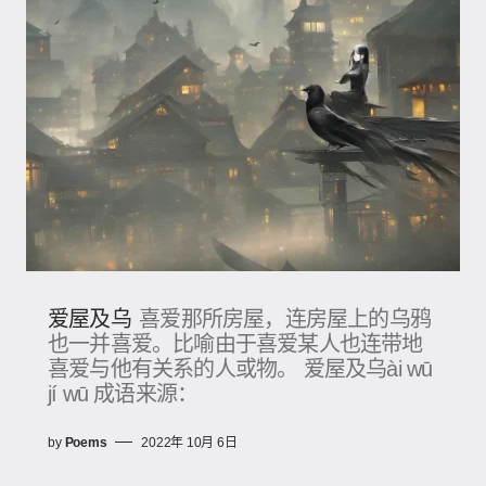
爱屋及乌
喜爱那所房屋，连房屋上的乌鸦
也一并喜爱。比喻由于喜爱某人也连带地
喜爱与他有关系的人或物。 爱屋及乌ài wū
jí wū 成语来源：
by
Poems
2022年 10月 6日