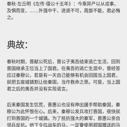
春秋·左丘明《左传·僖公十五年》：今乘异产以从戎事，
及惧而变，……外强中干，进退不可，周旋不能，君必悔
之。
典故：
春秋时期，晋献公死后，晋公子夷吾结束逃亡生活，回到
晋国继承王位当上了国君。在夷吾的逃亡生涯中，曾经答
应过秦穆公，若是有一天自己能够有机会回国当上国君，
就把五座城镇割让给秦国，当作救命之恩。可是，当上国
君之后的夷吾并没有实现诺言。
后来秦国发生饥荒，晋惠公也没有伸出援手帮助秦国，秦
穆公为此怀恨在心。后来，秦穆公发兵攻打晋国，很快就
打到晋国的一个城镇。为了抵抗强大的秦军，晋惠公亲自
领兵反抗。他下令拉战车的马，一定要使用郑国赠送的马