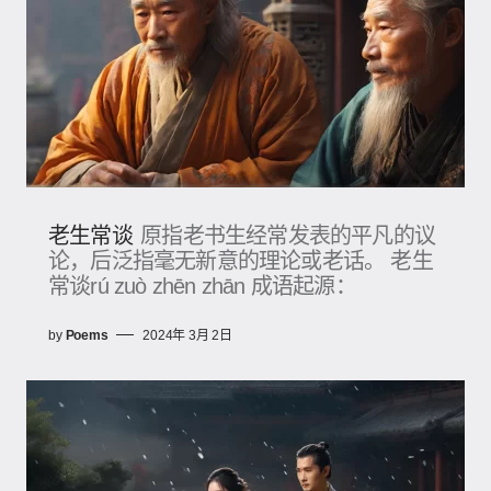
老生常谈
原指老书生经常发表的平凡的议
论，后泛指毫无新意的理论或老话。 老生
常谈rú zuò zhēn zhān 成语起源：
by
Poems
2024年 3月 2日