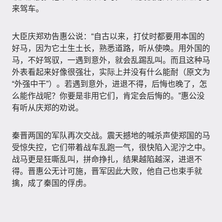
来驾车。
大臣庆郑劝告惠公说：“自古以来，打仗时都要用本国的
好马，因为它土生土长，熟悉道路，听从使唤。用外国的
马，不好驾驭，一遇到意外，就会乱踢乱叫。而且这种马
外表看起来好像很强壮，实际上并没有什么能耐（原文为
“外强中干”）。若遇到意外，进退不得，后悔也晚了，怎
么能作战呢？你要是非用它们，肯定会后悔的。”惠公没
有听从庆郑的劝说。
秦晋两国的军队再次交战。震天撼地的喊杀声使郑国的马
受惊失控，它们带着战车乱跑一气，很快陷入泥泞之中。
战马更是狂嘶乱叫，拼命挣扎，结果越陷越深，进退不
得。晋惠公无计可施，晋军因此大败，他自己也束手就
擒，成了秦国的俘虏。