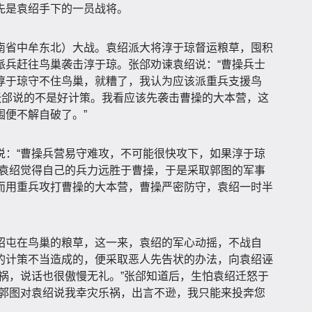
先是袁绍手下的一员战将。
南省中牟东北）大战。袁绍派大将淳于琼督运粮草，囤积
派兵赶往鸟巢袭击淳于琼。张郃劝谏袁绍说：“曹操兵士
淳于琼守不住鸟巢，就糟了，我认为应该派重兵支援鸟
张郃说的不是好计策。我看应该先袭击曹操的大本营，这
围便不解自破了。”
说：“曹操兵营易守难攻，不可能很快攻下，如果淳于琼
”袁绍觉得自己的兵力远胜于曹操，于是采取郭图的军事
而用重兵攻打曹操的大本营，曹操严密防守，袁绍一时半
绍屯在鸟巢的粮草，这一来，袁绍的军心动摇，不战自
的计策不当造成的，便采取恶人先告状的办法，向袁绍诬
祸，说话也很傲慢无礼。”张郃知道后，生怕袁绍迁怒于
“郭图对袁绍说我幸灾乐祸，出言不逊，我只能来投奔您