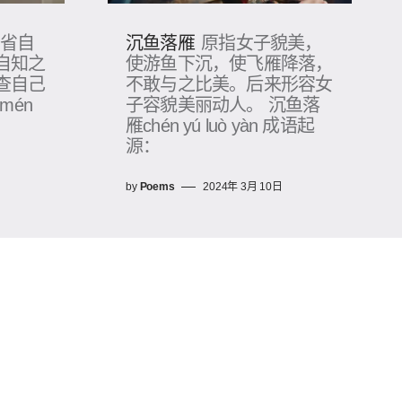
沉鱼落雁
反省自
原指女子貌美，
自知之
使游鱼下沉，使飞雁降落，
查自己
不敢与之比美。后来形容女
mén
子容貌美丽动人。 沉鱼落
雁chén yú luò yàn 成语起
源：
日
by
Poems
2024年 3月 10日