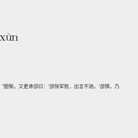
 xùn
：“图惭，又更谗郃曰：‘郃快军败，出言不逊。’郃惧，乃