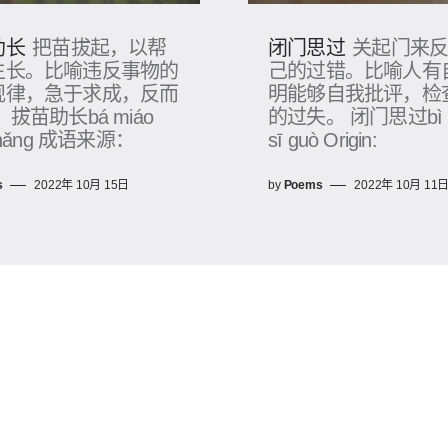
助长
闭门思过
把苗拔起，以帮
关起门来
生长。比喻违反事物的
己的过错。比喻人有
规律，急于求成，反而
明能够自我批评，检
 拔苗助长bá miáo
的过失。 闭门思过bì 
zhǎng 成语来源：
sī guò Origin:
s
2022年 10月 15日
by
Poems
2022年 10月 11