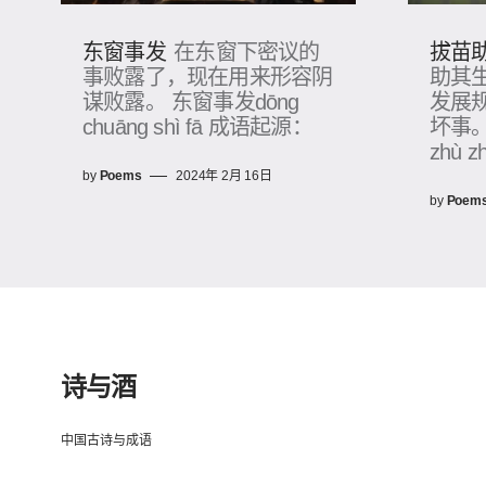
东窗事发
拔苗
在东窗下密议的
事败露了，现在用来形容阴
助其
谋败露。 东窗事发dōng
发展
chuāng shì fā 成语起源：
坏事。
zhù 
by
Poems
2024年 2月 16日
by
Poem
诗与酒
中国古诗与成语