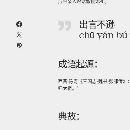
形容某人说话傲慢无礼。
出言不逊
chū yán bú
成语起源：
西晋·陈寿《三国志·魏书·张郃传》
归太祖。”
典故：