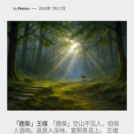
by
Poems
2024年 7月 17日
「鹿柴」王维
「鹿柴」空山不见人，但闻
人语响。返景入深林，复照青苔上。 王维