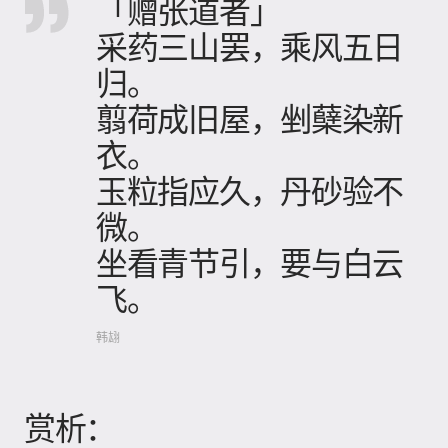
「赠张道者」
采药三山罢，乘风五日
归。
翦荷成旧屋，剉蘖染新
衣。
玉粒指应久，丹砂验不
微。
坐看青节引，要与白云
飞。
韩翃
赏析：