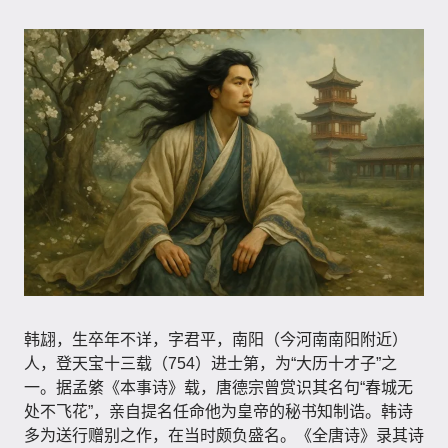
韩翃，生卒年不详，字君平，南阳（今河南南阳附近）
人，登天宝十三载（754）进士第，为“大历十才子”之
一。据孟綮《本事诗》载，唐德宗曾赏识其名句“春城无
处不飞花”，亲自提名任命他为皇帝的秘书知制诰。韩诗
多为送行赠别之作，在当时颇负盛名。《全唐诗》录其诗