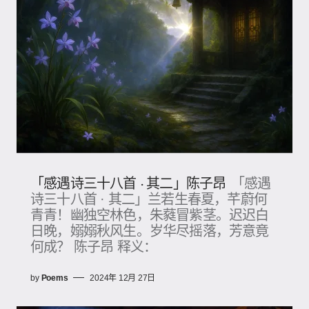
「感遇诗三十八首 · 其二」陈子昂
「感遇
诗三十八首 · 其二」兰若生春夏，芊蔚何
青青！幽独空林色，朱蕤冒紫茎。迟迟白
日晚，嫋嫋秋风生。岁华尽摇落，芳意竟
何成？ 陈子昂 释义：
by
Poems
2024年 12月 27日