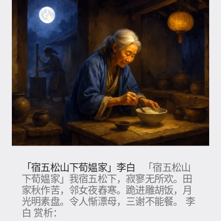
「宿五松山下荀媪家」李白
「宿五松山
下荀媪家」我宿五松下，寂寥无所欢。田
家秋作苦，邻女夜舂寒。跪进雕胡饭，月
光明素盘。令人惭漂母，三谢不能餐。 李
白 赏析：