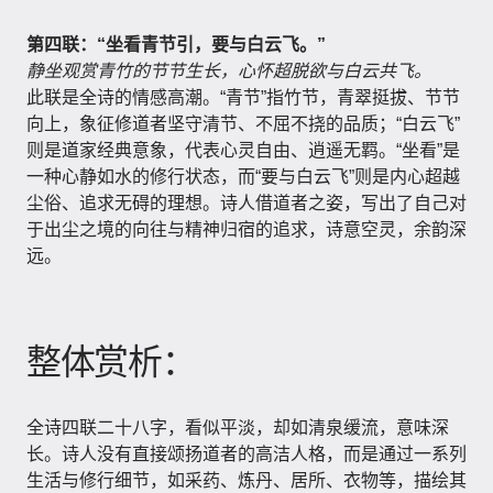
第四联：“坐看青节引，要与白云飞。”
静坐观赏青竹的节节生长，心怀超脱欲与白云共飞。
此联是全诗的情感高潮。“青节”指竹节，青翠挺拔、节节
向上，象征修道者坚守清节、不屈不挠的品质；“白云飞”
则是道家经典意象，代表心灵自由、逍遥无羁。“坐看”是
一种心静如水的修行状态，而“要与白云飞”则是内心超越
尘俗、追求无碍的理想。诗人借道者之姿，写出了自己对
于出尘之境的向往与精神归宿的追求，诗意空灵，余韵深
远。
整体赏析：
全诗四联二十八字，看似平淡，却如清泉缓流，意味深
长。诗人没有直接颂扬道者的高洁人格，而是通过一系列
生活与修行细节，如采药、炼丹、居所、衣物等，描绘其