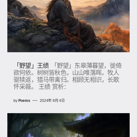
「野望」王绩
「野望」东皋薄暮望，徙倚
欲何依。树树皆秋色，山山唯落晖。牧人
驱犊返，猎马带禽归。相顾无相识，长歌
怀采薇。 王绩 赏析：
by
Poems
2024年 9月 4日