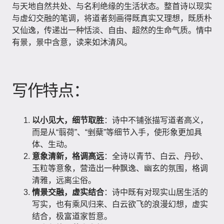
与天地自然共处、与名利绝缘的生活状态。整首诗以现实
与虚幻交融的笔调，将道者刻画得既真实又理想，既质朴
又仙逸，传递出一种恬淡、自由、超然的生命气质。情中
有景，景中含意，读来如沐清风。
写作特点：
以小见大，细节取胜
：诗中不铺张描写道者高义，
而是从“翦荷”、“剉蘖”等细节入手，使形象更加具
体、生动。
意象清新，格调高远
：全诗以青节、白云、丹砂、
玉粒等意象，营造出一种飘逸、幽玄的氛围，格调
清雅，远离尘俗。
情景交融，虚实结合
：诗中既有对现实山居生活的
写实，也有乘风归来、白云欲飞的浪漫幻想，虚实
结合，极富道家哲意。