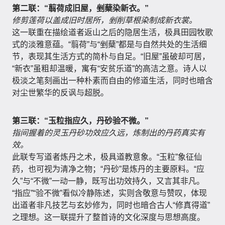
第二联：“翦荷成旧屋，剉蘖染新衣。”
修剪莲荷以盖成旧时居所，剉削草根染制成新衣裳。
这一联重在描绘道者返山之后的隐居生活，极具田园牧歌
式的淡雅意蕴。“翦荷”与“剉蘖”都是与自然共处的生活细
节，表现其生活方式的简朴与自足。“旧屋”虽破却可居，
“新衣”虽粗却温暖，寓有“安贫乐道”的高洁之意。诗人以
极淡之笔刻画出一种朴素而自由的修道生活，同时也暗含
对尘世繁华的反讽与超脱。
第三联：“玉粒指应久，丹砂验不微。”
指间握着的灵玉丹砂功效应久远，炼制出的丹药真实有
效。
此联专写道者炼丹之术，极具道教意象。“玉粒”象征仙
药，也可视为清净之物；“丹砂”是炼丹的主要原料。“应
久”与“不微”一动一静，既写出功效持久，又言其非凡。
“指应”“验不微”看似冷静陈述，实则含敬意与赞叹，体现
出道者非凡技艺与玄妙修为，同时也暗合古人“修真得道”
之理想。这一联提升了整首诗的文化深度与思想高度。