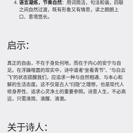
语言凝练，节奏自然
：用词简洁，句法和谐，四联
之间自然过渡，既有形象又有情思，读之朗朗上
口、意境悠长。
启示：
真正的自由，不在于身处何地，而在于内心的安宁与自
足。在浮躁喧嚣的现实中，诗中道者“坐看青节”、“与白云
飞”的状态提醒我们，应追求一种与自然相通、与本心和
解的生活态度。这不仅是古人“归隐”之理想，也是现代人
修身养性、追求心灵净土的重要参照。诗意人生，不必高
远，只需清简、清醒、清澈。
关于诗人：