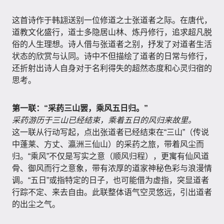
这首诗作于韩翃送别一位修道之士张道者之际。在唐代，
道教文化盛行，道士多隐居山林、炼丹修行，追求超凡脱
俗的人生理想。诗人借与张道者之别，抒发了对道者生活
状态的欣赏与认同。诗中不但描绘了道者的日常与修行，
还折射出诗人自身对于名利得失的超然态度和心灵归宿的
思考。
第一联：“采药三山罢，乘风五日归。”
采药游历于三山已经结束，乘着五日的风归来故里。
这一联从行动写起，点出张道者已经结束在“三山”（传说
中蓬莱、方丈、瀛洲三仙山）的采药之旅，带着风尘而
归。“乘风”不仅是写实之意（顺风归程），更寓有仙风道
骨、御风而行之意象，带有浓厚的道家神秘色彩与浪漫情
调。“五日”或指特定的日子，也可能借为虚指，突显道者
行踪不定、来去自由。此联整体语气空灵悠远，引出道者
的出尘之气。