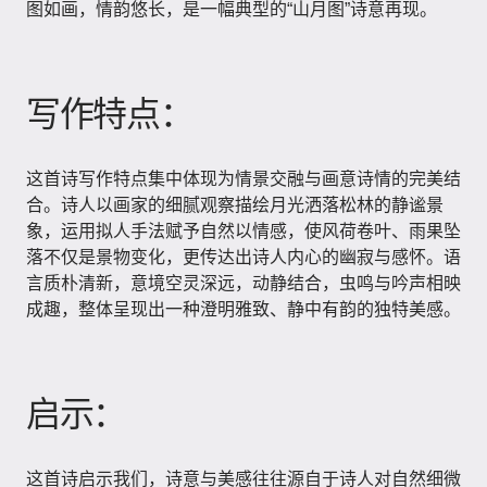
图如画，情韵悠长，是一幅典型的“山月图”诗意再现。
写作特点：
这首诗写作特点集中体现为情景交融与画意诗情的完美结
合。诗人以画家的细腻观察描绘月光洒落松林的静谧景
象，运用拟人手法赋予自然以情感，使风荷卷叶、雨果坠
落不仅是景物变化，更传达出诗人内心的幽寂与感怀。语
言质朴清新，意境空灵深远，动静结合，虫鸣与吟声相映
成趣，整体呈现出一种澄明雅致、静中有韵的独特美感。
启示：
这首诗启示我们，诗意与美感往往源自于诗人对自然细微