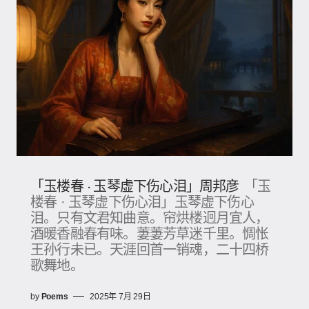
「玉楼春 · 玉琴虚下伤心泪」周邦彦
「玉
楼春 · 玉琴虚下伤心泪」玉琴虚下伤心
泪。只有文君知曲意。帘烘楼迥月宜人，
酒暖香融春有味。萋萋芳草迷千里。惆怅
王孙行未已。天涯回首一销魂，二十四桥
歌舞地。
by
Poems
2025年 7月 29日