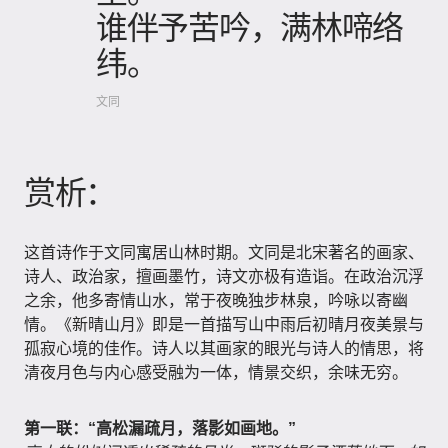
谁伴予苦吟，满林啼络
纬。
文同
赏析：
这首诗作于文同寓居山林时期。文同是北宋著名的画家、
诗人、政治家，擅画墨竹，诗文亦极有造诣。在政治沉浮
之余，他多寄情山水，常于夜晚独步林泉，吟咏以寄幽
情。《新晴山月》即是一首描写山中雨后初晴月夜美景与
孤寂心境的佳作。诗人以其画家的眼光与诗人的情思，将
清夜月色与内心感受融为一体，情景交织，余味无穷。
第一联：“高松漏疏月，落影如画地。”