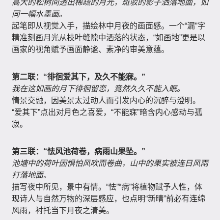
高大的松树间透出稀疏的月光，斑驳的影子洒落地面，如
同一幅水墨画。
起笔即从视觉入手，描绘林中月夜的画面感。一个“漏”字
精准刻画月光从枝叶缝隙中洒落的状态，“如画地”更是以
画家的视角赋予画面静谧、素净的审美意蕴。
第二联：“徘徊爱其下，及久不能寐。”
我在这如画的月下徘徊留恋，竟然久久不能入眠。
情景交融，因美景太过动人而引发内心的沉醉与澄明。
“爱其下”点出对月色之喜爱，“不能寐”暗含内心感动与孤
寂。
第三联：“怯风池荷卷，病雨山果坠。”
池塘中的荷叶因惧怕风吹而卷曲，山中的果实被连日风雨
打落地面。
描写夜中所见，景中有情。“怯”“病”将植物赋予人性，体
现诗人与自然万物的深层感应，也点明“新晴”前必有连绵
风雨，衬托当下月夜之清美。