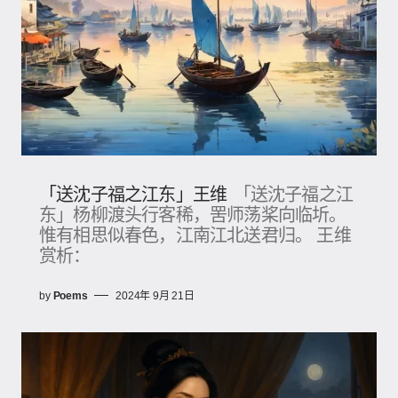
「送沈子福之江东」王维
「送沈子福之江
东」杨柳渡头行客稀，罟师荡桨向临圻。
惟有相思似春色，江南江北送君归。 王维
赏析：
by
Poems
2024年 9月 21日