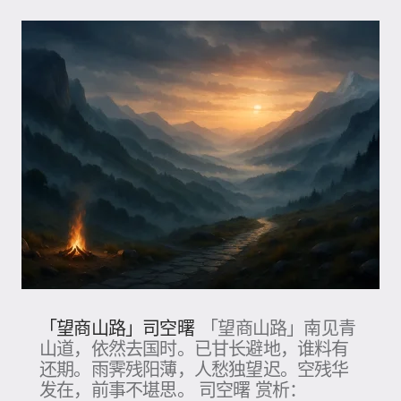
「望商山路」司空曙
「望商山路」南见青
山道，依然去国时。已甘长避地，谁料有
还期。雨霁残阳薄，人愁独望迟。空残华
发在，前事不堪思。 司空曙 赏析：