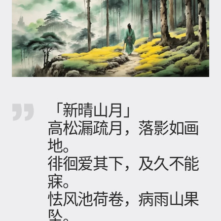
「新晴山月」
高松漏疏月，落影如画
地。
徘徊爱其下，及久不能
寐。
怯风池荷卷，病雨山果
坠。