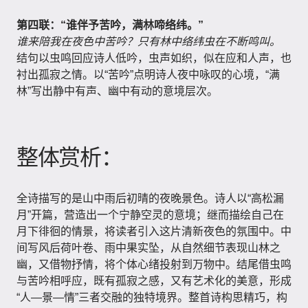
第四联：“谁伴予苦吟，满林啼络纬。”
谁来陪我在夜色中苦吟？只有林中络纬虫在不断鸣叫。
结句以虫鸣回应诗人低吟，虫声如织，似在应和人声，也
衬出孤寂之情。以“苦吟”点明诗人夜中咏叹的心境，“满
林”写出静中有声、幽中有动的意境层次。
整体赏析：
全诗描写的是山中雨后初晴的夜晚景色。诗人以“高松漏
月”开篇，营造出一个宁静空灵的意境；继而描绘自己在
月下徘徊的情景，将读者引入这片清新夜色的氛围中。中
间写风后荷叶卷、雨中果实坠，从自然细节表现山林之
幽，又借物抒情，将个体心绪投射到万物中。结尾借虫鸣
与苦吟相呼应，既有孤寂之感，又有艺术化的美意，形成
“人—景—情”三者交融的独特境界。整首诗构思精巧，构