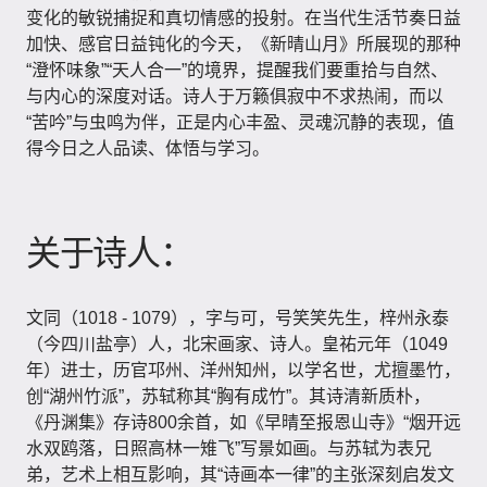
变化的敏锐捕捉和真切情感的投射。在当代生活节奏日益
加快、感官日益钝化的今天，《新晴山月》所展现的那种
“澄怀味象”“天人合一”的境界，提醒我们要重拾与自然、
与内心的深度对话。诗人于万籁俱寂中不求热闹，而以
“苦吟”与虫鸣为伴，正是内心丰盈、灵魂沉静的表现，值
得今日之人品读、体悟与学习。
关于诗人：
文同（1018 - 1079），字与可，号笑笑先生，梓州永泰
（今四川盐亭）人，北宋画家、诗人。皇祐元年（1049
年）进士，历官邛州、洋州知州，以学名世，尤擅墨竹，
创“湖州竹派”，苏轼称其“胸有成竹”。其诗清新质朴，
《丹渊集》存诗800余首，如《早晴至报恩山寺》“烟开远
水双鸥落，日照高林一雉飞”写景如画。与苏轼为表兄
弟，艺术上相互影响，其“诗画本一律”的主张深刻启发文