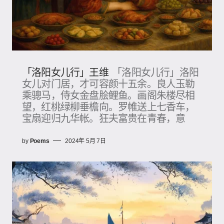
「洛阳女儿行」王维
「洛阳女儿行」洛阳
女儿对门居，才可容颜十五余。良人玉勒
乘骢马，侍女金盘脍鲤鱼。画阁朱楼尽相
望，红桃绿柳垂檐向。罗帷送上七香车，
宝扇迎归九华帐。狂夫富贵在青春，意
by
Poems
2024年 5月 7日