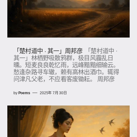
「楚村道中 · 其一」周邦彦
「楚村道中 ·
其一」林栖野吸散鸦群，极目风霾乱日
曛。短麦良良乾忆雨，远峰黯黯细输云。
愁逢杂路寻车辙，赖有高林出酒巾。辄得
问津凡父老，不应看客废锄耘。 周邦彦
by
Poems
2025年 7月 30日