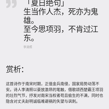
「夏日绝句」
生当作人杰，死亦为鬼
雄。
至今思项羽，不肯过江
东。
李清照
赏析：
这首诗作于南宋时期，正值金兵南侵，国家局势动荡不
安。诗人李清照以豪放激昂的笔触，借歌颂西楚霸王项羽
的壮烈气节，抒发对南宋当权者苟且偷生的不满，同时也
隐含对丈夫赵明诚临难避祸的失望与讽刺。