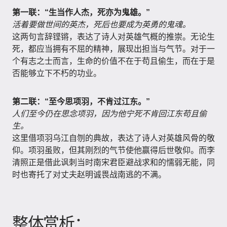
第一联：“生当作人杰，死亦为鬼雄。”
活着要做世间的英杰，死后也要成为英勇的鬼魂。
这两句言辞铿锵，表达了诗人对英雄气概的推崇。无论生
死，都应当拥有不屈的精神，展现出担当与气节。对于一
个有志之士而言，生命的价值不在于苟且偷生，而在于是
否能够立下不朽的功业。
第二联：“至今思项羽，不肯过江东。”
人们至今仍在思念项羽，因为他宁死不肯回江东苟且偷
生。
这里借项羽乌江自刎的典故，表达了诗人对英雄风骨的敬
仰。项羽虽败，但其刚烈的气节使他赢得后世敬仰。而李
清照正是借此讽刺当时南宋君臣避战求和的懦弱无能，同
时也寄托了对丈夫赵明诚畏战南逃的不满。
整体赏析：