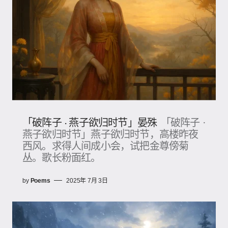
「破阵子 · 燕子欲归时节」晏殊
「破阵子 ·
燕子欲归时节」燕子欲归时节，高楼昨夜
西风。求得人间成小会，试把金尊傍菊
丛。歌长粉面红。
by
Poems
2025年 7月 3日