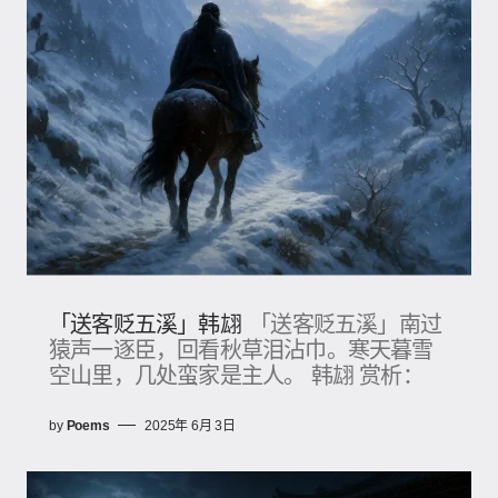
「送客贬五溪」韩翃
「送客贬五溪」南过
猿声一逐臣，回看秋草泪沾巾。寒天暮雪
空山里，几处蛮家是主人。 韩翃 赏析：
by
Poems
2025年 6月 3日