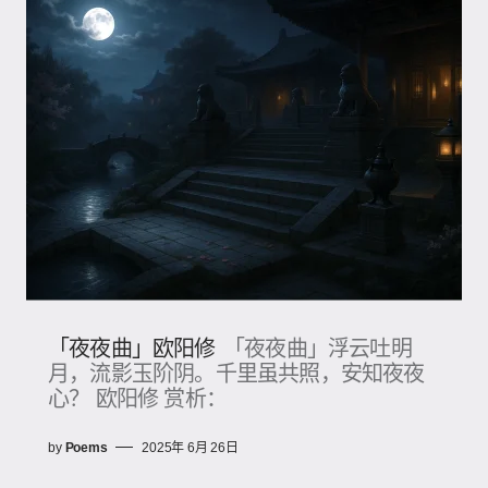
「夜夜曲」欧阳修
「夜夜曲」浮云吐明
月，流影玉阶阴。千里虽共照，安知夜夜
心？ 欧阳修 赏析：
by
Poems
2025年 6月 26日