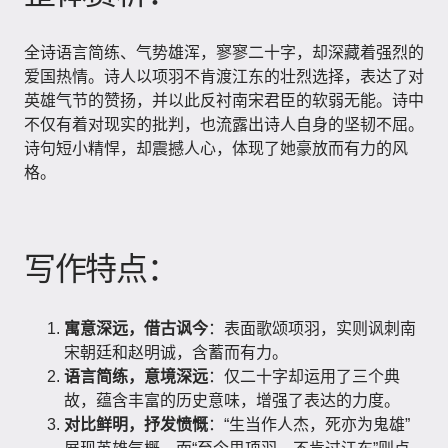
全诗语言简练、气势雄浑，寥寥二十字，却深藏着强烈的
爱国热情。诗人以项羽不肯渡江东的壮烈选择，表达了对
英雄气节的赞扬，并以此反衬南宋君臣的软弱无能。诗中
不仅有着对现实的批判，也流露出诗人自身的坚韧不屈。
诗句短小精悍，却震撼人心，体现了她豪放而有力的风
格。
写作特点：
寓意深远，借古讽今
：表面歌颂项羽，实则讽刺南
宋朝廷和赵明诚，含蓄而有力。
语言简练，意境深远
：仅二十字却运用了三个典
故，蕴含丰富的历史意味，增强了表达的力度。
对比鲜明，抒发愤慨
：“生当作人杰，死亦为鬼雄”