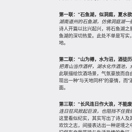
第一联：“石鱼湖，似洞庭，夏水欲
湖南道州的石鱼湖，仿佛洞庭湖一
诗人开篇以比兴起兴，将石鱼湖之
鱼湖的深切热爱。此处不单是写实，
地。
第二联：“山为樽，水为沼，酒徒历
把青山当作酒杯，湖水化作酒池，
此联描绘饮酒场景，气氛豪放而自由
现出一种“与天地同杯”的豪情，而
面。
第三联：“长风连日作大浪，不能废
连日狂风掀起巨浪，也阻挡不住我
这里看似纪实，其实写出了诗人及
欢饮之志，间接表达出一种逆境之