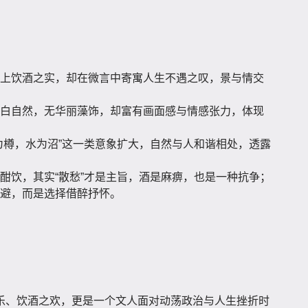
上饮酒之实，却在微言中寄寓人生不遇之叹，景与情交
白自然，无华丽藻饰，却富有画面感与情感张力，体现
为樽，水为沼”这一类意象扩大，自然与人和谐相处，透露
酣饮，其实“散愁”才是主旨，酒是麻痹，也是一种抗争；
避，而是选择借醉抒怀。
乐、饮酒之欢，更是一个文人面对动荡政治与人生挫折时