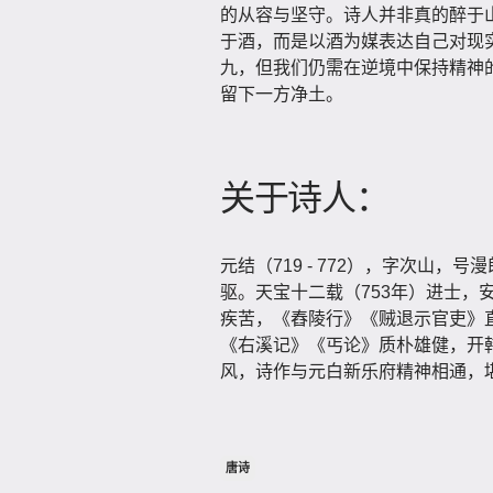
的从容与坚守。诗人并非真的醉于
于酒，而是以酒为媒表达自己对现
九，但我们仍需在逆境中保持精神
留下一方净土。
关于诗人：
元结（719 - 772），字次山
驱。天宝十二载（753年）进士，
疾苦，《舂陵行》《贼退示官吏》直
《右溪记》《丐论》质朴雄健，开
风，诗作与元白新乐府精神相通，
唐诗