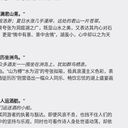
满君山青。”
般浩渺；夏日水涨几乎漫岸，远处的君山一片苍翠。
景夸张为洞庭湖之广，既显山水之美，又表达其内心对石
更是“情中有景、景中含情”，湖虽小，心中却以之为天
历坐洲鸟。”
众多酒友一一围坐在洲岛上，犹如群鸟栖息。
。“山为樽”“水为沼”的夸张拟喻，极具浪漫主义色彩，表
“酒徒历历”则营造出一幅众人同乐、畅饮忘忧的湖上盛宴画
人运酒舫。”
们运送酒的小船。
其同游者的执著与豁达。即便风浪不息，也挡不住人们的
中的坚持与乐观，同时也可看作诗人身处世道动荡，却依