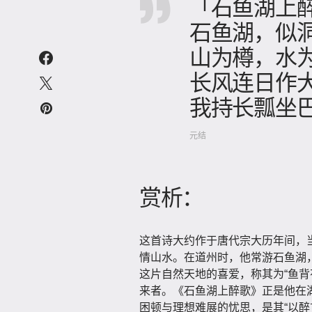
「石鱼湖上
石鱼湖，似
山为樽，水
长风连日作
我持长瓢坐
元结
赏析：
这首诗大约作于唐代宗大历年间，
情山水。在道州时，他常游石鱼湖
这片自然天地的喜爱，称其为“鱼背
来者。《石鱼湖上醉歌》正是他在
困顿与理想难展的忧思，是其“以醉