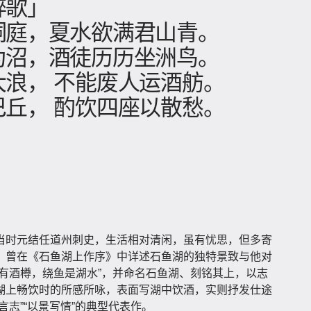
醉歌」
洞庭，夏水欲满君山青。
为沼，酒徒历历坐洲鸟。
大浪， 不能废人运酒舫。
巴丘， 酌饮四座以散愁。
当时元结任道州刺史，生活相对清闲，虽有忧思，但多寄
，曾在《石鱼湖上作序》中详述石鱼湖的独特景致与他对
有酒樽，绕鱼是湖水”，并命名石鱼湖、刻铭其上，以志
湖上畅饮时的所感所咏，表面写湖中饮酒，实则抒发仕途
言志”“以景写情”的典型代表作。