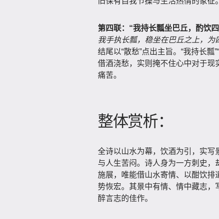
旧保有自我节操与生活热情的象征
第四联：“我持长瓢坐巴丘，酌饮四
我手执长瓢，稳坐在巴丘之上，为
结尾以“散愁”点出主旨。“我持长瓢
借酒浇愁，实则掩不住心中对于现
痛苦。
整体赏析：
全诗以山水为幕，饮酒为引，实写
与人生苦闷。诗人身为一方刺史，
施展，唯能借山水寄情、以酣饮排
势恢宏。其景中有情、情中藏志，
醉言志的佳作。