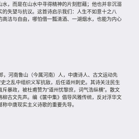
山水，而是在山水中寻得精神的片刻慰藉；他也并非沉溺
实的失望与抗议。这首诗启示我们：人生不如意十之八
的高洁与自由，哪怕借一瓢清酒、一湖烟水，也能为内心
，号漫郎，河南鲁山（今属河南）人，中唐诗人、古文运动先
安史之乱中组织义军抗敌，后任道州刺史。其诗关注民生
斥暴政，被杜甫赞为“道州忧黎庶，词气浩纵横”。散文
韩柳古文先声。编《箧中集》倡导风雅传统，反对浮华文
堪称中唐现实主义诗歌的重要先导。