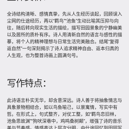
全诗结构清晰、感情真挚，先从人生经历谈起，回顾误入
尘网的仕途经历，再以“羁鸟”“池鱼”生动比喻其压抑与向
往，随后转向现实生活的描绘，描写田园景象的宁静幽美
以及居所的质朴有序。诗人用清新自然的语言与感性的描
摹，将个人的精神理想与日常生活完美融合。结尾“复得
返自然”一句深刻揭示了诗人追求精神自由、返本归真的
人生观，也为整首诗画上圆满句号。
写作特点：
此诗语言朴实无华，却含意深远。诗人善于将抽象情志与
具象景物相结合，如以鸟鱼喻己，以景寓情，写实中有
哲。在形式上，句式整齐，对仗工整，如“羁鸟恋旧林，
池鱼思故渊”“狗吠深巷中，鸡鸣桑树颠”，增强了诗的音乐
美与节奏感。情感表达上层次分明，由仕途回忆到田园写