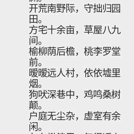
开荒南野际，守拙归园
田。
方宅十余亩，草屋八九
间。
榆柳荫后檐，桃李罗堂
前。
暧暧远人村，依依墟里
烟。
狗吠深巷中，鸡鸣桑树
颠。
户庭无尘杂，虚室有余
闲。