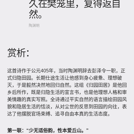
久在樊笼里，复得返自
然。
陶渊明
赏析：
这首诗作于公元405年，当时陶渊明辞去彭泽令一职，正
式归隐田园。长期仕途生活让他感到身心疲惫、理想破
灭，于是毅然决然地回归自然。这组《归园田居》是他回
乡后所作，既是归隐生活的宣言书，也是他理想人格和审
美情趣的真实写照。全诗通过平实自然的语言描绘田园风
貌和隐居生活的恬淡，从对尘世的反思到田园的向往，表
达了他摆脱官场束缚、追寻自由本真的生活态度。
第一联：“少无适俗韵，性本爱丘山。”