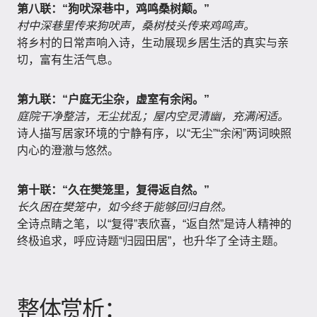
第八联：“狗吠深巷中，鸡鸣桑树颠。”
村中深巷里传来狗吠声，桑树枝头传来鸡鸣声。
将乡村的日常声响入诗，生动展现乡居生活的真实与亲
切，富有生活气息。
第九联：“户庭无尘杂，虚室有余闲。”
庭院干净整洁，无尘扰乱；屋内空灵清幽，充满闲适。
诗人描写居家环境的宁静有序，以“无尘”“余闲”两词映照
内心的澄澈与悠然。
第十联：“久在樊笼里，复得返自然。”
长久困在樊笼中，如今终于能够回归自然。
全诗点睛之笔，以“复得”表欣喜，“返自然”是诗人精神的
终极追求，呼应诗题“归园田居”，也升华了全诗主题。
整体赏析：