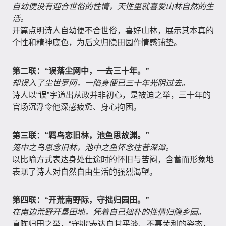
自幼便没有迎合世俗的性情，天性里就喜爱山林自然的生
活。
开篇点明诗人自幼便不合世俗，喜好山林，展示其本真的
个性和精神底色，为后文归隐田园作情感铺垫。
第二联：“误落尘网中，一去三十年。”
却误入了尘世罗网，一陷身便已三十年光阴过去。
诗人以“误”字道出从政并非初心，是被迫之举，三十年的
官场沉浮令他深感疲惫、身心拘困。
第三联：“羁鸟恋旧林，池鱼思故渊。”
笼中之鸟思念旧林，池中之鱼怀念往昔深潭。
以比喻方式表达身处仕途时的怀旧与苦闷，含蓄而形象地
表现了诗人对自然自由生活的强烈渴望。
第四联：“开荒南野际，守拙归园田。”
在南边荒野开垦田地，凭着自己拙朴的性情归隐乡园。
直陈归田之举，“守拙”表达自甘平淡、不慕荣利的姿态，