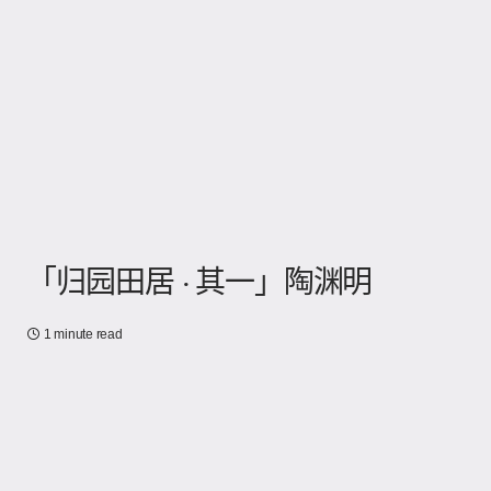
「归园田居 · 其一」陶渊明
1 minute read