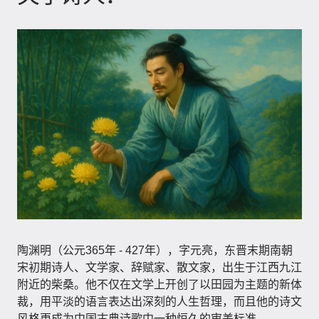
陶渊明（公元365年 - 427年）​，字元亮，东晋末期南朝
宋初期诗人、文学家、辞赋家、散文家，出生于江西九江
附近的柴桑。他不仅在文学上开创了以田园为主题的新体
裁，用平淡的语言表达出深刻的人生哲理，而且他的诗文
风格更成为中国古典诗歌中一种恒久的审美标准。