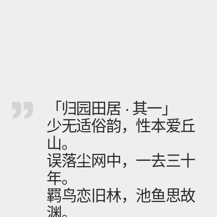
「归园田居 · 其一」
少无适俗韵，性本爱丘
山。
误落尘网中，一去三十
年。
羁鸟恋旧林，池鱼思故
渊。