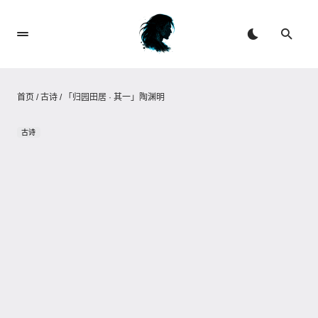
首页
/
古诗
/
「归园田居 · 其一」陶渊明
古诗