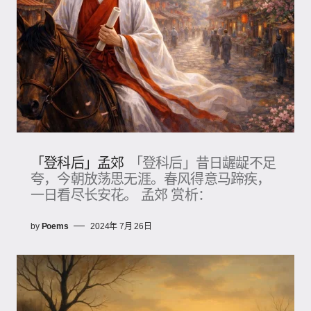
「登科后」孟郊
「登科后」昔日龌龊不足
夸，今朝放荡思无涯。春风得意马蹄疾，
一日看尽长安花。 孟郊 赏析：
by
Poems
2024年 7月 26日