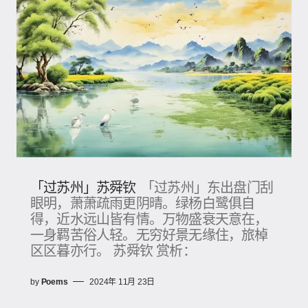
「过苏州」苏舜钦
「过苏州」东出盘门刮
眼明，萧萧疏雨更阴晴。绿杨白鹭俱自
得，近水远山皆有情。万物盛衰天意在，
一身羁苦俗人轻。无穷好景无缘住，旅棹
区区暮亦行。 苏舜钦 赏析：
by
Poems
2024年 11月 23日