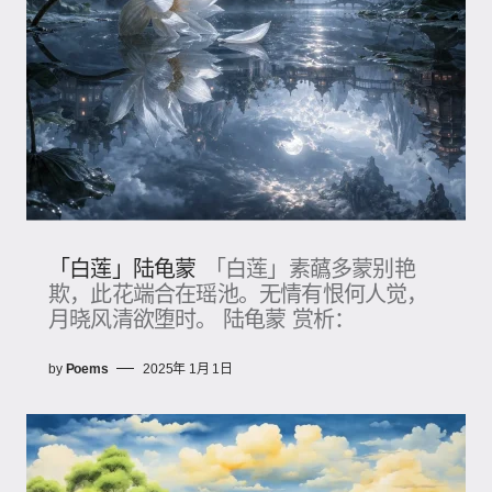
「白莲」陆龟蒙
「白莲」素蘤多蒙别艳
欺，此花端合在瑶池​。无情有恨何人觉，
月晓风清欲堕时。 陆龟蒙 赏析：
by
Poems
2025年 1月 1日