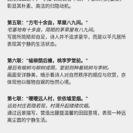
彰显其朴素、高洁的归隐动机。
第五联：“方宅十余亩，草屋八九间。”
宅基地有十多亩，简陋的茅草屋有八九间。
写居所简陋却自足，诗人并不追求豪华，而是以平凡居所
表现其宁静的生活状态。
第六联：“榆柳荫后檐，桃李罗堂前。”
屋后有榆树与柳树成荫，堂前则种着桃树与李树。
画面安详静美，暗示着诗人对自然秩序的顺应与欣赏，亦
体现他以植物自娱的怡然心境。
第七联：“暧暧远人村，依依墟里烟。”
远处村庄若隐若现，村落升起缕缕炊烟。
通过远景描写，营造出朦胧温馨的田园意境，表现一种远
离尘嚣的宁静生活。