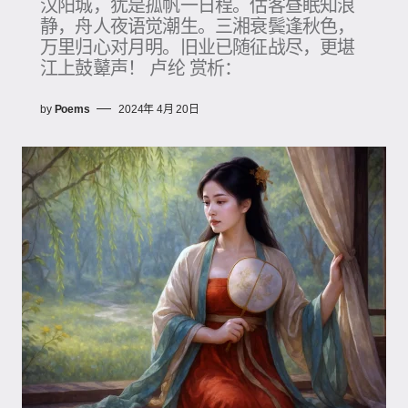
汉阳城，犹是孤帆一日程。估客昼眠知浪
静，舟人夜语觉潮生。三湘衰鬓逢秋色，
万里归心对月明。旧业已随征战尽，更堪
江上鼓鼙声！ 卢纶 赏析：
by
Poems
2024年 4月 20日