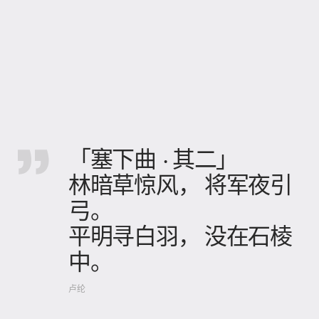
「塞下曲 · 其二」
林暗草惊风， 将军夜引
弓。
平明寻白羽， 没在石棱
中。
卢纶