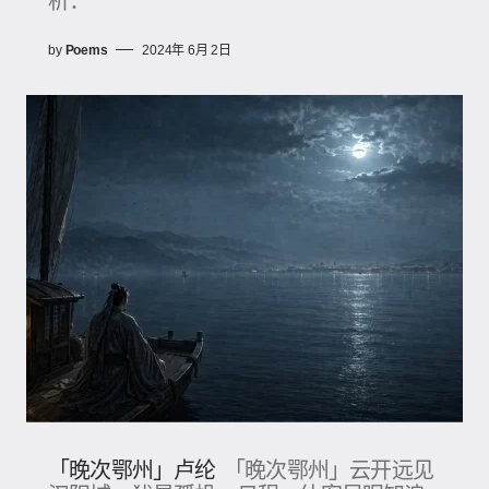
析：
by
Poems
2024年 6月 2日
「晚次鄂州」卢纶
「晚次鄂州」云开远见