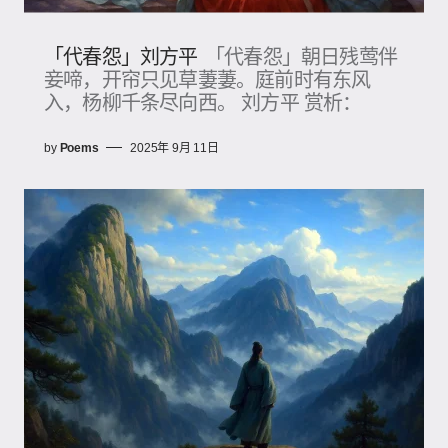
「代春怨」刘方平
「代春怨」朝日残莺伴
妾啼，开帘只见草萋萋。庭前时有东风
入，杨柳千条尽向西。 刘方平 赏析：
by
Poems
2025年 9月 11日