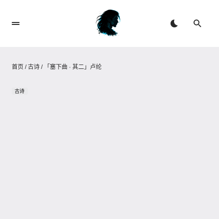
首页
/
古诗
/
「塞下曲 · 其二」卢纶
古诗