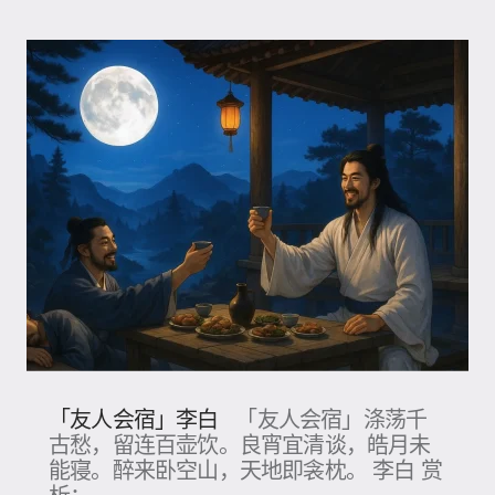
「友人会宿」李白
「友人会宿」涤荡千
古愁，留连百壶饮。良宵宜清谈，皓月未
能寝。醉来卧空山，天地即衾枕。 李白 赏