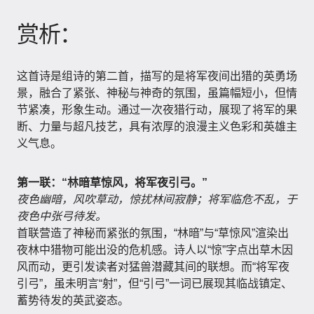
赏析：
这首诗是组诗的第二首，描写的是将军夜间出猎的英勇场
景，融合了紧张、神秘与神奇的氛围，虽篇幅短小，但情
节紧凑，形象生动。通过一次夜猎行动，展现了将军的果
断、力量与超凡技艺，具有浓厚的浪漫主义色彩和英雄主
义气息。
第一联：“林暗草惊风，将军夜引弓。”
夜色幽暗，风吹草动，惊扰林间寂静；将军临危不乱，于
夜色中张弓待发。
首联营造了神秘而紧张的氛围，“林暗”与“草惊风”渲染出
夜林中猎物可能出没的危机感。诗人以“惊”字点出草木因
风而动，更引发读者对猛兽潜藏其间的联想。而“将军夜
引弓”，虽未明言“射”，但“引弓”一词已展现其临战镇定、
蓄势待发的英武姿态。