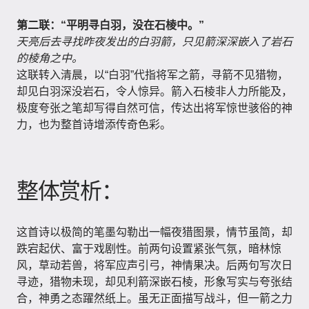
第二联：“平明寻白羽，没在石棱中。”
天亮后去寻找昨夜发出的白羽箭，只见箭深深嵌入了岩石
的棱角之中。
这联转入清晨，以“白羽”代指将军之箭，寻箭不见猎物，
却见白羽深没岩石，令人惊异。箭入石棱非人力所能及，
极度夸张之笔却写得自然可信，传达出将军惊世骇俗的神
力，也为整首诗增添传奇色彩。
整体赏析：
这首诗以极简的笔墨勾勒出一幅夜猎图景，情节虽简，却
跌宕起伏、富于戏剧性。前两句设置紧张气氛，暗林惊
风，草动若兽，将军应声引弓，神情果决。后两句写次日
寻迹，猎物未现，却见利箭深嵌石棱，形象写实与夸张结
合，神勇之态躍然纸上。虽无正面描写战斗，但一箭之力