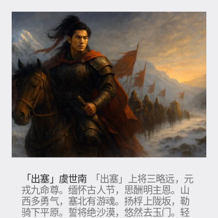
「出塞」虞世南
「出塞」上将三略远，元
戎九命尊。缅怀古人节，思酬明主恩。山
西多勇气，塞北有游魂。扬桴上陇坂，勒
骑下平原。誓将绝沙漠，悠然去玉门。轻