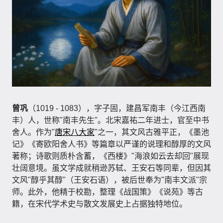
曾巩
（1019 - 1083），字子固，建昌军南丰（今江西南
丰）人，世称"南丰先生"。北宋嘉祐二年进士，官至中书
舍人。作为"
唐宋八大家
"之一，其文风古雅平正，《墨池
记》《寄欧阳舍人书》等篇章以严谨的说理和醇厚的文风
著称；诗歌则质朴含蓄，《西楼》"海浪如云去却回"展现
壮阔意境。虽文学成就稍逊苏轼、王安石等同辈，但因其
文风"醇乎其醇"（王安石语），被后世奉为"南丰文派"宗
师。此外，他精于校勘，整理《战国策》《说苑》等古
籍，在宋代学术史与散文发展史上占据独特地位。