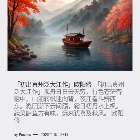
「初出真州泛大江作」欧阳修
「初出真州
泛大江作」孤舟日日去无穷，行色苍茫杳
霭中。山浦转帆迷向背，夜江看斗辨西
东。滮田渐下云间鴈，霜日初丹水上枫。
莼菜鲈鱼方有味，远来犹喜及秋风。 欧阳
修
by
Poems
2025年 6月 28日