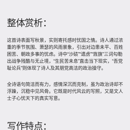
整体赏析：
这首诗表面写秋景，实则寄托感时忧国之情。诗人通过浓
重的季节氛围、萧瑟的风雨景象，引出对边患未平、百姓
困苦、朝政多事的忧虑。诗中“沙碛”“遗虏”“旌旗”三词勾勒
出战争残酷与无止境，“生民苦未息”直击当下现实，“吾党
耻论兵”则体现了诗人及其朋党高洁的政治操守。
全诗语句简洁而有力，感情深沉而克制，虽为政治诗却不
浮躁，沉稳中见风骨。它既是时代风云的写照，又是文人
士子心忧天下的真实写意。
写作特点：