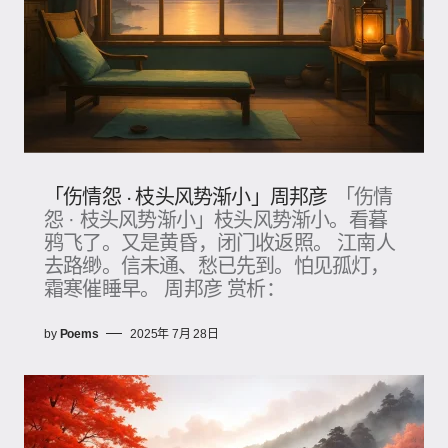
「伤情怨 · 枝头风势渐小」周邦彦
「伤情
怨 · 枝头风势渐小」枝头风势渐小。看暮
鸦飞了。又是黄昏，闭门收返照。 江南人
去路缈。信未通、愁已先到。怕见孤灯，
霜寒催睡早。 周邦彦 赏析：
by
Poems
2025年 7月 28日