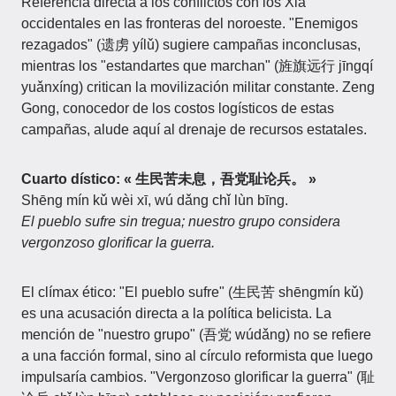
Referencia directa a los conflictos con los Xia
occidentales en las fronteras del noroeste. "Enemigos
rezagados" (遗虏 yílǔ) sugiere campañas inconclusas,
mientras los "estandartes que marchan" (旌旗远行 jīngqí
yuǎnxíng) critican la movilización militar constante. Zeng
Gong, conocedor de los costos logísticos de estas
campañas, alude aquí al drenaje de recursos estatales.
Cuarto dístico: « 生民苦未息，吾党耻论兵。 »
Shēng mín kǔ wèi xī, wú dǎng chǐ lùn bīng.
El pueblo sufre sin tregua; nuestro grupo considera
vergonzoso glorificar la guerra.
El clímax ético: "El pueblo sufre" (生民苦 shēngmín kǔ)
es una acusación directa a la política belicista. La
mención de "nuestro grupo" (吾党 wúdǎng) no se refiere
a una facción formal, sino al círculo reformista que luego
impulsaría cambios. "Vergonzoso glorificar la guerra" (耻