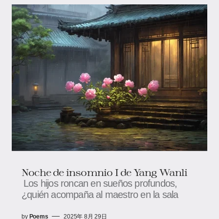
Noche de insomnio I de Yang Wanli
Los hijos roncan en sueños profundos,
¿quién acompaña al maestro en la sala
by
Poems
2025年 8月 29日