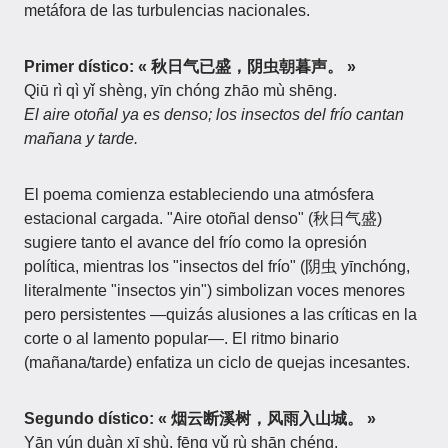
metáfora de las turbulencias nacionales.
Primer dístico: « 秋日气已盛，阴虫朝暮声。 »
Qiū rì qì yǐ shèng, yīn chóng zhāo mù shēng.
El aire otoñal ya es denso; los insectos del frío cantan
mañana y tarde.
El poema comienza estableciendo una atmósfera
estacional cargada. "Aire otoñal denso" (秋日气盛)
sugiere tanto el avance del frío como la opresión
política, mientras los "insectos del frío" (阴虫 yīnchóng,
literalmente "insectos yin") simbolizan voces menores
pero persistentes —quizás alusiones a las críticas en la
corte o al lamento popular—. El ritmo binario
(mañana/tarde) enfatiza un ciclo de quejas incesantes.
Segundo dístico: « 烟云断溪树，风雨入山城。 »
Yān yún duàn xī shù, fēng yǔ rù shān chéng.