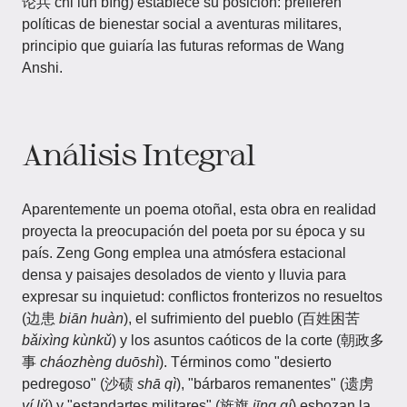
论兵 chǐ lùn bīng) establece su posición: prefieren
políticas de bienestar social a aventuras militares,
principio que guiaría las futuras reformas de Wang
Anshi.
Análisis Integral
Aparentemente un poema otoñal, esta obra en realidad
proyecta la preocupación del poeta por su época y su
país. Zeng Gong emplea una atmósfera estacional
densa y paisajes desolados de viento y lluvia para
expresar su inquietud: conflictos fronterizos no resueltos
(边患
biān huàn
), el sufrimiento del pueblo (百姓困苦
bǎixìng kùnkǔ
) y los asuntos caóticos de la corte (朝政多
事
cháozhèng duōshì
). Términos como "desierto
pedregoso" (沙碛
shā qì
), "bárbaros remanentes" (遗虏
yí lǔ
) y "estandartes militares" (旌旗
jīng qí
) esbozan la