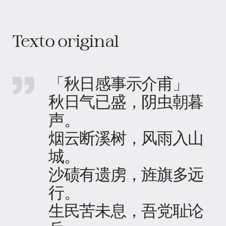
Texto original
「秋日感事示介甫」
秋日气已盛，阴虫朝暮
声。
烟云断溪树，风雨入山
城。
沙碛有遗虏，旌旗多远
行。
生民苦未息，吾党耻论