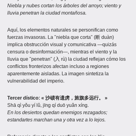
Niebla y nubes cortan los árboles del arroyo; viento y
lluvia penetran la ciudad montañosa.
Aquí, los elementos naturales se personifican como
fuerzas invasoras. La "niebla que corta" (断 duàn)
implica obstrucción visual y comunicativa —quizás
censura o desinformación—, mientras el viento y la
lluvia que "penetran" (入 rù) la ciudad reflejan cómo los
conflictos fronterizos afectan incluso a regiones
aparentemente aisladas. La imagen sintetiza la
vulnerabilidad del imperio.
Tercer dístico: « 沙碛有遗虏，旌旗多远行。 »
Shā qì yǒu yí lǔ, jīng qí duō yuǎn xíng.
En los desiertos quedan enemigos rezagados;
estandartes marchan una y otra vez a lo lejos.