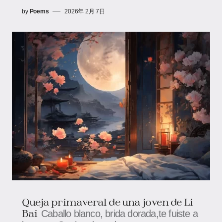
by
Poems
2026年 2月 7日
Queja primaveral de una joven de Li
Bai
Caballo blanco, brida dorada,te fuiste a