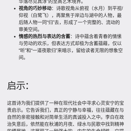
华落尽见真淳”的至高艺术境界。
视角的巧妙移动
：诗歌视角从俯视（水月）到平视/
仰视（白鹭飞），再聚焦于岸边与湖中的人物，最
后随人物一同“归”去，形成了一个完整的、流动的
审美空间。
情感的热烈与表达的含蓄
：诗中蕴含着青春的情愫
与劳动的欢乐，但表达方式却极为含蓄蕴藉，仅以
“听”和“一道夜歌归”来暗示，留给读者无限的想象空
间。
启示：
这首诗为我们提供了一种在现代社会中寻求心灵安宁的宝
贵启示。它告诉我们，真正的宁静与幸福，往往蕴藏在与
自然的亲密接触和对简单生活的真诚投入之中。李白在政
治失意后，依然能在秋浦的月夜、绿水与民歌中找到精神