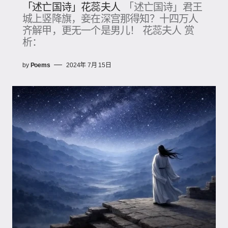
「述亡国诗」花蕊夫人
「述亡国诗」君王
城上竖降旗，妾在深宫那得知？十四万人
齐解甲，更无一个是男儿！ 花蕊夫人 赏
析：
by
Poems
2024年 7月 15日