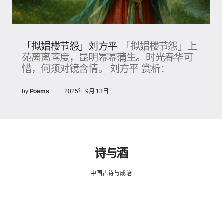
「拟娼楼节怨」刘方平
「拟娼楼节怨」上
苑离离莺度，昆明幂幂蒲生。时光春华可
惜，何须对镜含情。 刘方平 赏析：
by
Poems
2025年 9月 13日
诗与酒
中国古诗与成语