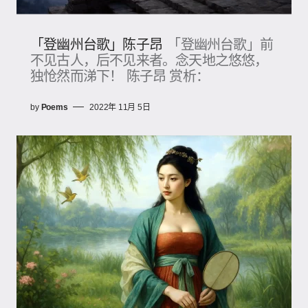
「登幽州台歌」陈子昂
「登幽州台歌」前
不见古人，后不见来者。念天地之悠悠，
独怆然而涕下！ 陈子昂 赏析：
by
Poems
2022年 11月 5日