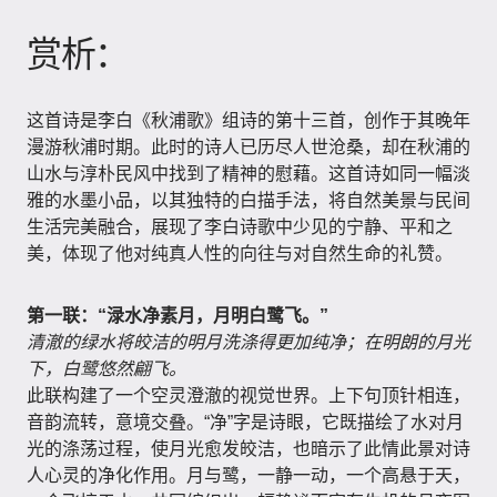
赏析：
这首诗是李白《秋浦歌》组诗的第十三首，创作于其晚年
漫游秋浦时期。此时的诗人已历尽人世沧桑，却在秋浦的
山水与淳朴民风中找到了精神的慰藉。这首诗如同一幅淡
雅的水墨小品，以其独特的白描手法，将自然美景与民间
生活完美融合，展现了李白诗歌中少见的宁静、平和之
美，体现了他对纯真人性的向往与对自然生命的礼赞。
第一联：“渌水净素月，月明白鹭飞。”
清澈的绿水将皎洁的明月洗涤得更加纯净；在明朗的月光
下，白鹭悠然翩飞。
此联构建了一个空灵澄澈的视觉世界。上下句顶针相连，
音韵流转，意境交叠。“净”字是诗眼，它既描绘了水对月
光的涤荡过程，使月光愈发皎洁，也暗示了此情此景对诗
人心灵的净化作用。月与鹭，一静一动，一个高悬于天，