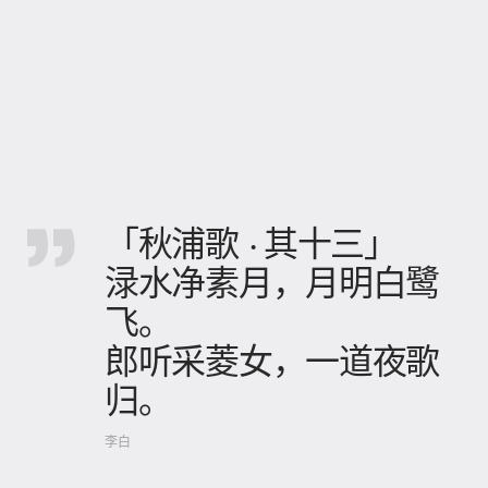
「秋浦歌 · 其十三」
渌水净素月，月明白鹭
飞。
郎听采菱女，一道夜歌
归。
李白