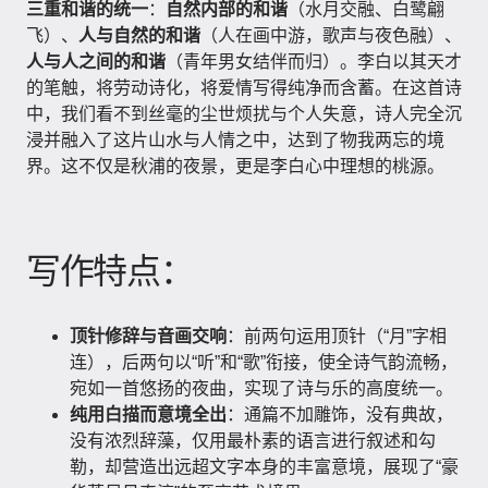
三重和谐的统一
：
自然内部的和谐
（水月交融、白鹭翩
飞）、
人与自然的和谐
（人在画中游，歌声与夜色融）、
人与人之间的和谐
（青年男女结伴而归）。李白以其天才
的笔触，将劳动诗化，将爱情写得纯净而含蓄。在这首诗
中，我们看不到丝毫的尘世烦扰与个人失意，诗人完全沉
浸并融入了这片山水与人情之中，达到了物我两忘的境
界。这不仅是秋浦的夜景，更是李白心中理想的桃源。
写作特点：
顶针修辞与音画交响
：前两句运用顶针（“月”字相
连），后两句以“听”和“歌”衔接，使全诗气韵流畅，
宛如一首悠扬的夜曲，实现了诗与乐的高度统一。
纯用白描而意境全出
：通篇不加雕饰，没有典故，
没有浓烈辞藻，仅用最朴素的语言进行叙述和勾
勒，却营造出远超文字本身的丰富意境，展现了“豪