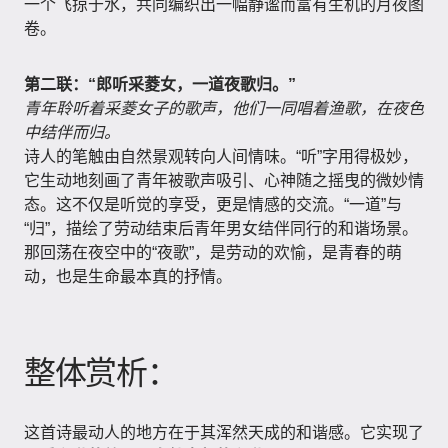
一个飞掠于水，共同编织出一幅静谧而富有生机的月夜图
卷。
第二联：“郎听采菱女，一道夜歌归。”
青年聆听着采菱女子的歌声，他们一同唱着渔歌，在夜色
中结伴而归。
诗人的笔触由自然景观转向人间情味。“听”字用得极妙，
它生动地刻画了青年被歌声吸引、心神随之摇曳的微妙情
态。这不仅是听觉的享受，更是情感的交流。“一道”与
“归”，描绘了劳动结束后青年男女结伴同行的和谐场景。
那回荡在夜空中的“夜歌”，是劳动的欢愉，是青春的萌
动，也是生命最本真的抒情。
整体赏析：
这首诗最动人的地方在于其浑然天成的和谐感。它实现了