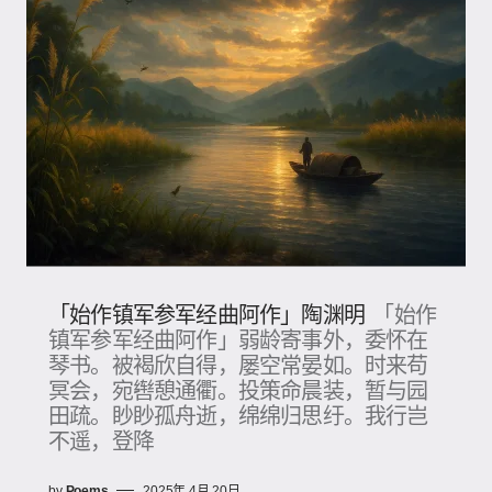
「始作镇军参军经曲阿作」陶渊明
「始作
镇军参军经曲阿作」弱龄寄事外，委怀在
琴书。被褐欣自得，屡空常晏如。时来苟
冥会，宛辔憩通衢。投策命晨装，暂与园
田疏。眇眇孤舟逝，绵绵归思纡。我行岂
不遥，登降
by
Poems
2025年 4月 20日