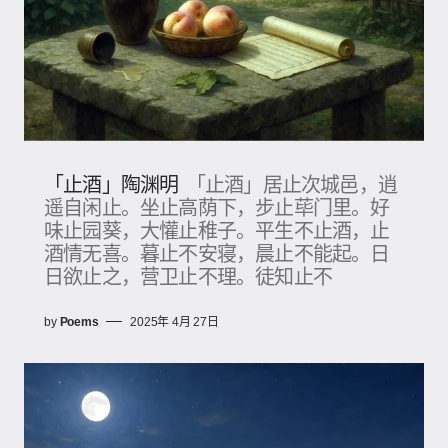
「止酒」陶渊明
「止酒」居止次城邑，逍
遥自闲止。坐止高荫下，步止荜门里。好
味止园葵，大懽止稚子。平生不止酒，止
酒情无喜。暮止不安寝，晨止不能起。日
日欲止之，营卫止不理。徒知止不
by
Poems
2025年 4月 27日