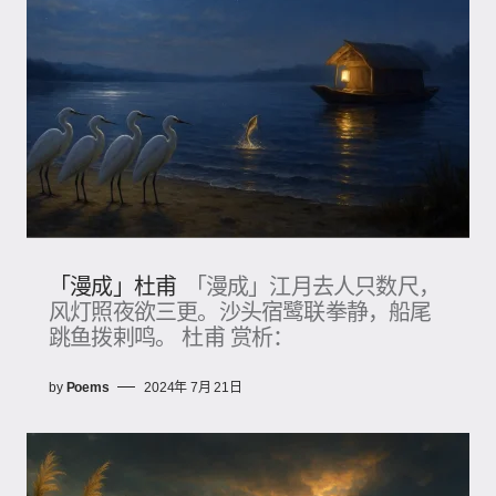
「漫成」杜甫
「漫成」江月去人只数尺，
风灯照夜欲三更。沙头宿鹭联拳静，船尾
跳鱼拨剌鸣。 杜甫 赏析：
by
Poems
2024年 7月 21日