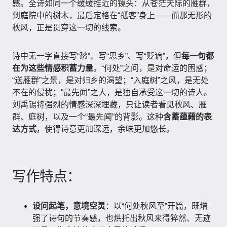
感。全诗如同一个缓缓推近的镜头：从苍茫天际的雁群，
到庭院中的树木，最后定格在“孤客”身上——而那无形的
秋风，正是贯穿这一切的线索。
诗中无一字直接写“愁”、写“思乡”、写“贬谪”，但
每一句都
在为这些情感积蓄力量
。“何处”之问，是对命运的困惑；
“送雁群”之景，是对归乡的渴望；“入庭树”之风，是无处
不在的侵扰；“最先闻”之人，是独自承受这一切的诗人。
刘禹锡将强烈的情感深深埋藏，只让读者看见秋风、雁
群、庭树，以及一个“最先闻”的背影。这种
含蓄蕴藉的表
达方式
，使得诗意更加深远，余味更加悠长。
写作特点：
设问起笔，意境空灵
：以“何处秋风至”开篇，既增
强了诗句的节奏感，也烘托出秋风来得猝然、无迹