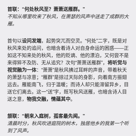
首联：“何处秋风至？萧萧送雁群。”
不知从哪里吹来了秋风，在萧瑟的风声中送走了成群的大
雁。
首句以
设问发端
，起势突兀而空灵。“何处”二字，既是对
秋风来处的追问，也暗含着诗人对自身命运的困惑——正
如这不知来处的秋风，他的贬谪、他的漂泊，又何尝不是
来得猝不及防、无从追究？次句“萧萧送雁群”，
将听觉与
视觉融为一体
：“萧萧”是秋风拂过耳畔的声音，带着秋天
的萧瑟与凉意；“雁群”是掠过天际的身影，向着南方振翅
远去。雁能南飞，归于温暖；而诗人却只能滞留异乡，目
送它们离去。这一“送”字，既写秋风送雁，也暗含诗人目
送之意，
物我交融，情蕴其中
。
颔联：“朝来入庭树，孤客最先闻。”
清晨时分，秋风吹进庭院的树木，独居他乡的我第一个听
到了风声。