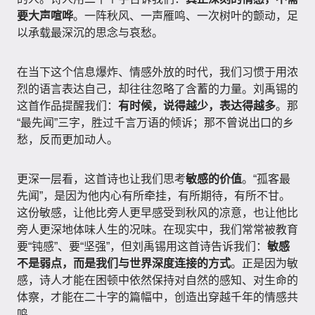
要大声喧哗
。一阵秋风、一声雁鸣、一次树叶的颤动，足
以承载最深沉的思念与哀愁。
在当下这个信息爆炸、情感外放的时代，我们习惯于用浓
烈的语言表达自己，却往往忽略了含蓄的力量。刘禹锡的
这首作品提醒我们：
有时候，说得越少，表达得越多
。那
“最先闻”三字，胜过千言万语的倾诉；那不曾说出口的乡
愁，反而更加动人。
更深一层看，这首诗也让我们思考
敏感的价值
。“孤客最
先闻”，是因为他内心有所牵挂，有所期待，有所不甘。
这份敏感，让他比旁人更早感受到秋风的凉意，也让他比
旁人更深地体味人生的况味。在现实中，我们常常被教育
要“钝感”、要“坚强”，但刘禹锡用这首诗告诉我们：
敏感
不是弱点，而是我们与世界深度连接的方式
。正是因为敏
感，诗人才能在困顿中依然保持对自然的感知、对生命的
体察，才能在二十字的篇幅中，创造出穿越千年的情感共
鸣。