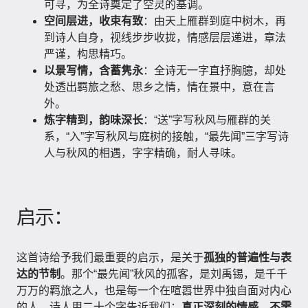
可寻，为全诗奠定了空灵的基调。
空间层进，收束有致
：由天上雁群到庭中树木，再
到诗人自身，视线步步收拢，情感层层递进，章法
严谨，构思精巧。
以景写情，含蓄隽永
：全诗无一字直抒胸臆，却处
处透出羁旅之愁、思乡之情，情在景中，意在言
外。
炼字精到，韵味深长
：“送”字写秋风与雁群的关
系，“入”字写秋风与庭树的接触，“最先闻”三字写诗
人与秋风的相遇，字字精确，耐人寻味。
启示：
这首诗给予我们最重要的启示，是关于
孤独的普遍性与表
达的节制
。那个“最先闻”秋风的孤客，是刘禹锡，是千千
万万的羁旅之人，也是每一个在喧嚣世界中独自面对内心
的人。诗人用二十个字告诉我们：
真正深刻的情感，不需