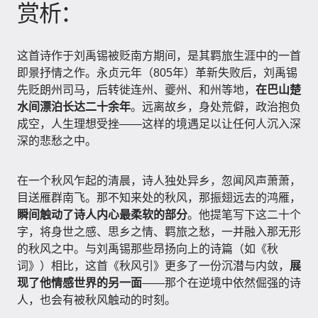
赏析：
这首诗作于刘禹锡被贬南方期间，是其羁旅生涯中的一首
即景抒情之作。永贞元年（805年）革新失败后，刘禹锡
先贬朗州司马，后转徙连州、夔州、和州等地，
在巴山楚
水间漂泊长达二十余年
。远离故乡，身处荒僻，政治抱负
成空，人生理想受挫——这样的境遇足以让任何人沉入深
深的悲愁之中。
在一个秋风乍起的清晨，诗人独处异乡，忽闻风声萧萧，
目送雁群南飞。那不知来处的秋风，那振翅远去的鸿雁，
瞬间触动了诗人内心最柔软的部分
。他提笔写下这二十个
字，将身世之感、思乡之情、羁旅之愁，一并融入那无形
的秋风之中。与刘禹锡那些昂扬向上的诗篇（如《秋
词》）相比，这首《秋风引》更多了一份沉潜与内敛，
展
现了他情感世界的另一面
——那个在逆境中依然倔强的诗
人，也会有被秋风触动的时刻。