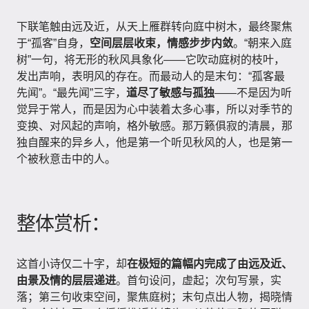
下联笔触由远及近，从天上雁群转向庭中树木，最终聚焦
于“孤客”自身，
空间层层收束，情感步步内敛
。“朝来入庭
树”一句，将无形的秋风具象化——它吹动庭树的枝叶，
发出声响，表明风的存在。而最动人的是末句：“孤客最
先闻”。“最先闻”三字，
道尽了敏感与孤独
——不是因为听
觉异于常人，而是因为心中装着太多心事，所以对季节的
变换、对风起的声响，格外敏感。那万籁俱寂的清晨，那
独自醒来的异乡人，他是第一个听见秋风的人，也是第一
个被秋意击中的人。
整体赏析：
这首小诗仅二十字，却
在极短的篇幅内完成了由远及近、
由景及情的层层递进
。首句设问，虚起；次句写景，实
落；第三句收束空间，聚焦庭树；末句点出人物，揭晓情