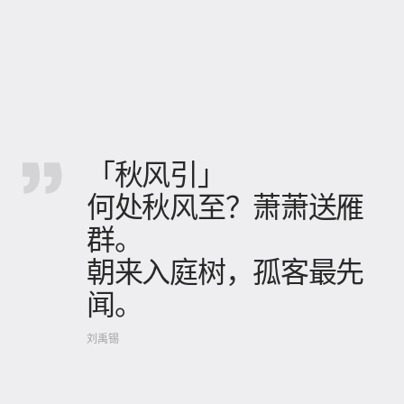
「秋风引」
何处秋风至？萧萧送雁
群。
朝来入庭树，孤客最先
闻。
刘禹锡