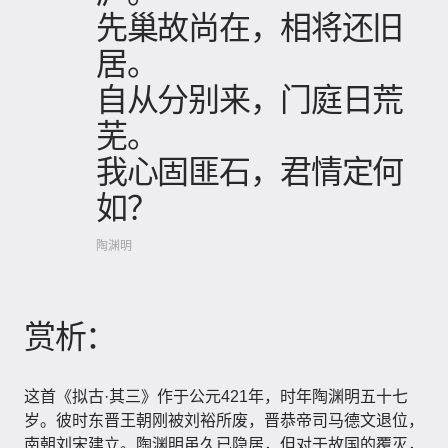
先巢故尚在，相将还旧
居。
自从分别来，门庭日荒
芜。
我心固匪石，君情定何
如？
陶渊明
赏析：
这首《拟古·其三》作于公元421年，时年陶渊明五十七
岁。彼时东晋王朝刚被刘裕所废，晋恭帝司马德文退位，
南朝刘宋建立。陶渊明虽久已隐居，但对于故国的覆灭，