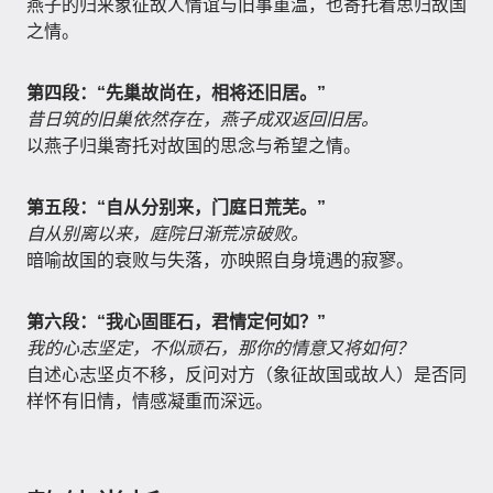
燕子的归来象征故人情谊与旧事重温，也寄托着思归故国
之情。
第四段：“先巢故尚在，相将还旧居。”
昔日筑的旧巢依然存在，燕子成双返回旧居。
以燕子归巢寄托对故国的思念与希望之情。
第五段：“自从分别来，门庭日荒芜。”
自从别离以来，庭院日渐荒凉破败。
暗喻故国的衰败与失落，亦映照自身境遇的寂寥。
第六段：“我心固匪石，君情定何如？”
我的心志坚定，不似顽石，那你的情意又将如何？
自述心志坚贞不移，反问对方（象征故国或故人）是否同
样怀有旧情，情感凝重而深远。