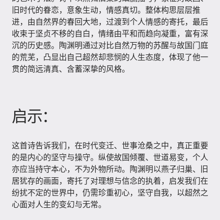
旧时代的眷恋，意象生动，情感真切。整体构思层层推
进，由自然界的春回大地，过渡到个人情感的寄托，最后
收束于坚贞不移的自白，情绪由平和而趋向凝重，富有深
沉的历史感。陶渊明通过对比自然万物的苏醒与故国门庭
的荒芜，凸显出自己超然却悲悯的人生态度，体现了他一
贯的简远清真、含蓄深挚的风格。
启示：
这首诗告诉我们，在时代变迁、世事沧桑之中，真正重要
的是内心的坚守与操守。纵使故国倾覆、世道易变，个人
亦应当持守本心，不为外物所动。陶渊明以燕子归巢、旧
居犹存的画面，寄托了对理想与信念的执着，启发我们在
纷扰不定的世界中，仍需珍重初心，坚守自我，以超然之
心面对人生的变幻与无常。