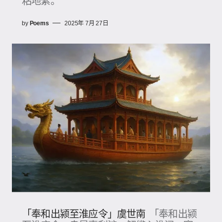
粘地絮。
by
Poems
2025年 7月 27日
「奉和出颍至淮应令」虞世南
「奉和出颍