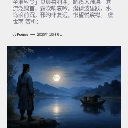
至淮应令」良晨喜利涉，解缆入淮浔。寒
流泛鹢首，霜吹响哀吟。潜鳞波里跃，水
鸟浪前沉。邗沟非复远，怅望悦宸襟。 虞
世南 赏析：
by
Poems
2025年 10月 6日