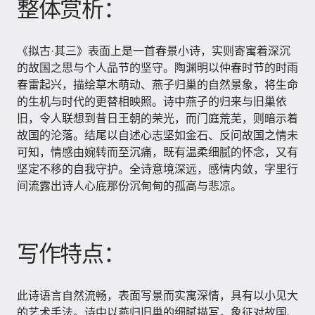
整体赏析：
《拟古·其三》表面上是一首春景小诗，实则寄寓着深沉
的故国之思与个人品节的坚守。陶渊明以仲春时节的时雨
春雷起兴，描绘草木萌动、燕子归巢的自然景象，将生命
的生机与时代的更替相映照。诗中燕子的归来与旧巢依
旧，令人联想到昔日王朝的荣光，而门庭荒芜，则暗示着
故国的沦落。结尾以自述心志坚如金石、反问故国之情未
可知，情感由婉转而至沉痛，既有温柔细腻的怀念，又有
坚定不移的自我守护。全诗意境深远，感情内敛，字里行
间流露出诗人心底那份沉甸甸的孤高与悲凉。
写作特点：
此诗语言自然流畅，表面写景而实寓深情，具有以小见大
的艺术手法。诗中以燕归旧巢的细腻描写，象征对故国、