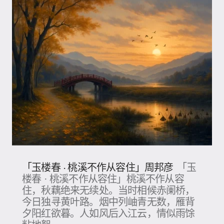
「玉楼春 · 桃溪不作从容住」周邦彦
「玉
楼春 · 桃溪不作从容住」桃溪不作从容
住，秋藕绝来无续处。当时相候赤阑桥，
今日独寻黄叶路。烟中列岫青无数，雁背
夕阳红欲暮。人如风后入江云，情似雨馀