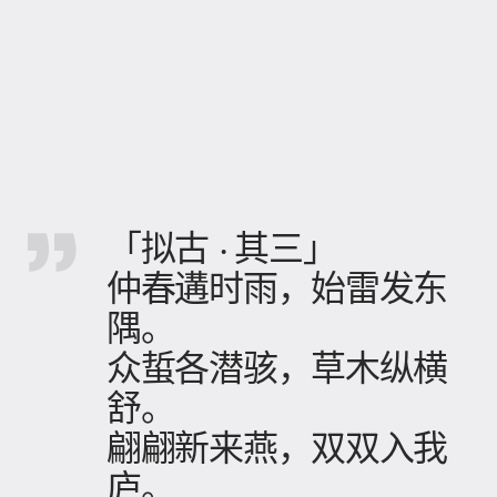
「拟古 · 其三」
仲春遘时雨，始雷发东
隅。
众蜇各潜骇，草木纵横
舒。
翩翩新来燕，双双入我
庐。