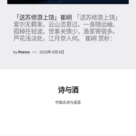
「送苏修游上饶」崔峒
「送苏修游上饶」
爱尔无羁束，云山恣意过。一身随远岫，
孤棹任轻波。世事关情少，渔家寄宿多。
芦花浅淡处，江月奈人何。 崔峒 赏析：
by
Poems
2025年 6月 8日
诗与酒
中国古诗与成语