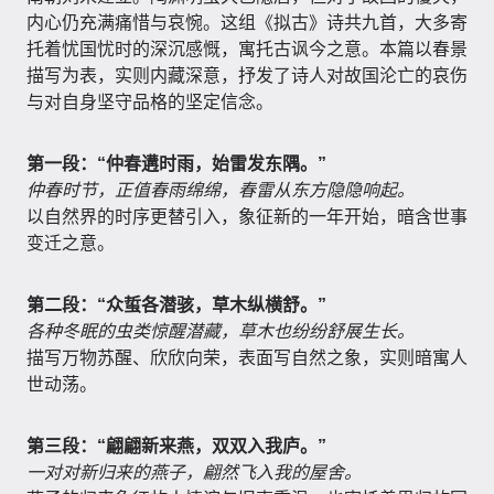
内心仍充满痛惜与哀惋。这组《拟古》诗共九首，大多寄
托着忧国忧时的深沉感慨，寓托古讽今之意。本篇以春景
描写为表，实则内藏深意，抒发了诗人对故国沦亡的哀伤
与对自身坚守品格的坚定信念。
第一段：“仲春遘时雨，始雷发东隅。”
仲春时节，正值春雨绵绵，春雷从东方隐隐响起。
以自然界的时序更替引入，象征新的一年开始，暗含世事
变迁之意。
第二段：“众蜇各潜骇，草木纵横舒。”
各种冬眠的虫类惊醒潜藏，草木也纷纷舒展生长。
描写万物苏醒、欣欣向荣，表面写自然之象，实则暗寓人
世动荡。
第三段：“翩翩新来燕，双双入我庐。”
一对对新归来的燕子，翩然飞入我的屋舍。