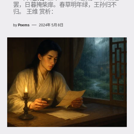
罢，日暮掩柴扉。春草明年绿，王孙归不
归。 王维 赏析：
by
Poems
2024年 5月 8日