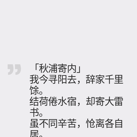
「秋浦寄内」
我今寻阳去，辞家千里
馀。
结荷倦水宿，却寄大雷
书。
虽不同辛苦，怆离各自
居。