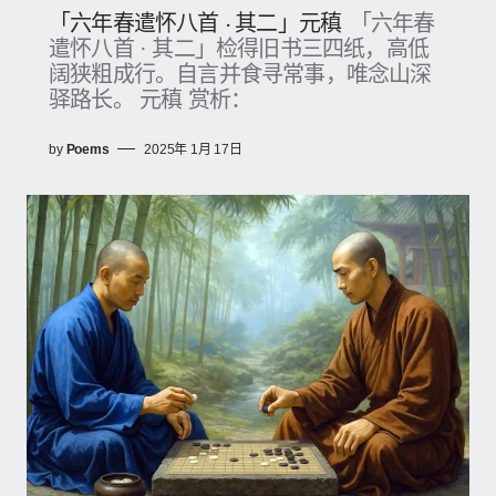
「六年春遣怀八首 · 其二」元稹
「六年春
遣怀八首 · 其二」检得旧书三四纸，高低
阔狭粗成行。自言并食寻常事，唯念山深
驿路长。 元稹 赏析：
by
Poems
2025年 1月 17日