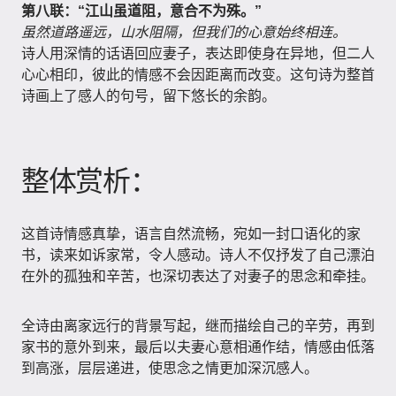
第八联：“江山虽道阻，意合不为殊。”
虽然道路遥远，山水阻隔，但我们的心意始终相连。
诗人用深情的话语回应妻子，表达即使身在异地，但二人
心心相印，彼此的情感不会因距离而改变。这句诗为整首
诗画上了感人的句号，留下悠长的余韵。
整体赏析：
这首诗情感真挚，语言自然流畅，宛如一封口语化的家
书，读来如诉家常，令人感动。诗人不仅抒发了自己漂泊
在外的孤独和辛苦，也深切表达了对妻子的思念和牵挂。
全诗由离家远行的背景写起，继而描绘自己的辛劳，再到
家书的意外到来，最后以夫妻心意相通作结，情感由低落
到高涨，层层递进，使思念之情更加深沉感人。