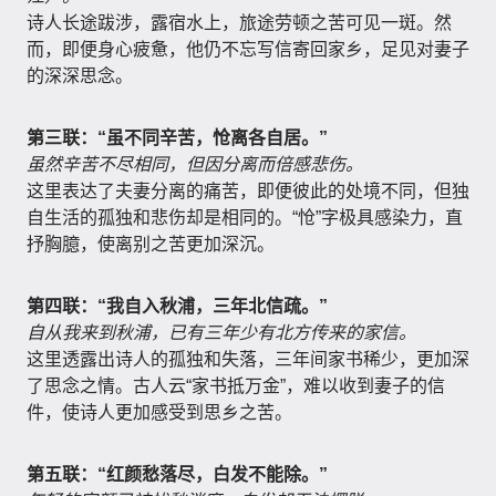
诗人长途跋涉，露宿水上，旅途劳顿之苦可见一斑。然
而，即便身心疲惫，他仍不忘写信寄回家乡，足见对妻子
的深深思念。
第三联：“虽不同辛苦，怆离各自居。”
虽然辛苦不尽相同，但因分离而倍感悲伤。
这里表达了夫妻分离的痛苦，即便彼此的处境不同，但独
自生活的孤独和悲伤却是相同的。“怆”字极具感染力，直
抒胸臆，使离别之苦更加深沉。
第四联：“我自入秋浦，三年北信疏。”
自从我来到秋浦，已有三年少有北方传来的家信。
这里透露出诗人的孤独和失落，三年间家书稀少，更加深
了思念之情。古人云“家书抵万金”，难以收到妻子的信
件，使诗人更加感受到思乡之苦。
第五联：“红颜愁落尽，白发不能除。”