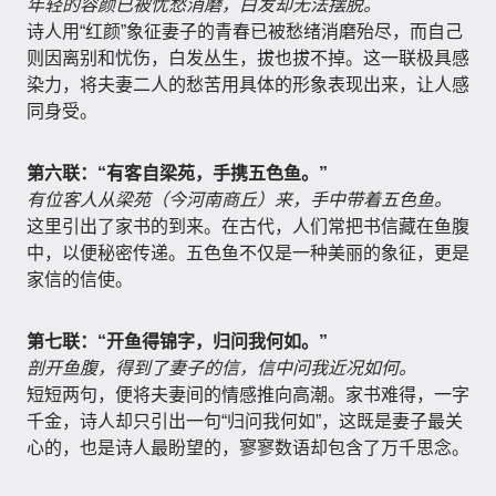
年轻的容颜已被忧愁消磨，白发却无法摆脱。
诗人用“红颜”象征妻子的青春已被愁绪消磨殆尽，而自己
则因离别和忧伤，白发丛生，拔也拔不掉。这一联极具感
染力，将夫妻二人的愁苦用具体的形象表现出来，让人感
同身受。
第六联：“有客自梁苑，手携五色鱼。”
有位客人从梁苑（今河南商丘）来，手中带着五色鱼。
这里引出了家书的到来。在古代，人们常把书信藏在鱼腹
中，以便秘密传递。五色鱼不仅是一种美丽的象征，更是
家信的信使。
第七联：“开鱼得锦字，归问我何如。”
剖开鱼腹，得到了妻子的信，信中问我近况如何。
短短两句，便将夫妻间的情感推向高潮。家书难得，一字
千金，诗人却只引出一句“归问我何如”，这既是妻子最关
心的，也是诗人最盼望的，寥寥数语却包含了万千思念。