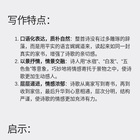
写作特点：
口语化表达，质朴自然
：整首诗没有过多雕琢的辞
藻，而是用平实的语言娓娓道来，读起来如同一封
真实的家书，增强了诗歌的亲切感。
以景抒情，情景交融
：诗人用“水宿”、“白发”、“五
色鱼”等意象，巧妙地将情感寄托于景物之中，使诗
歌更加生动感人。
层层递进，情感浓郁
：诗歌从离家写到寄书，再到
收到家信，最后升华到心意相通，层次分明，结构
严谨，使诗歌的情感更加充沛有力。
启示：