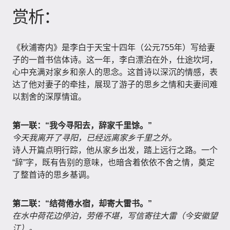
赏析：
《秋浦寄内》是李白于天宝十四年（公元755年）写给妻
子的一首书信体诗。这一年，李白漂泊在外，仕途坎坷，
心中充满对家乡和亲人的思念。这首诗以深沉的情感，表
达了他对妻子的牵挂，展现了游子的思乡之情和夫妻间难
以割舍的深厚情谊。
第一联：“我今寻阳去，辞家千里馀。”
今天我离开了寻阳，已经远离家乡千里之外。
诗人开篇点明行踪，他从家乡出发，踏上远行之路。一个
“辞”字，既有告别的意味，也暗含着依依不舍之情，奠定
了整首诗的思乡基调。
第二联：“结荷倦水宿，却寄大雷书。”
在水中荷花边停泊，劳倦不堪，写信寄往大雷（今安徽望
江）。