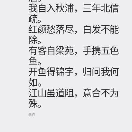
我自入秋浦，三年北信
疏。
红颜愁落尽，白发不能
除。
有客自梁苑，手携五色
鱼。
开鱼得锦字，归问我何
如。
江山虽道阻，意合不为
殊。
李白