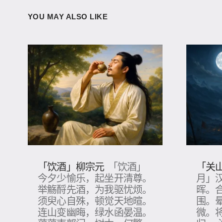
YOU MAY ALSO LIKE
「饮酒」柳宗元
「关
「饮酒」
今夕少愉乐，起坐开清尊。
月」
举觞酹先酒，为我驱忧烦。
晖。
须臾心自殊，顿觉天地暄。
围。
连山变幽晦，绿水函晏温。
微。