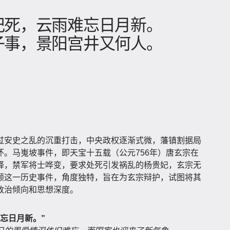
妃死，云雨难忘日月新。
子事，景阳宫井又何人。
过安史之乱的沉重打击，中央政权逐渐式微，藩镇割据局
。马嵬坡事件，即天宝十五载（公元756年）唐玄宗在
驿，禁军将士哗变，要求处死引发祸乱的杨贵妃，玄宗无
顾这一历史事件，角度独特，旨在为玄宗辩护，试图将其
政治倾向和思想深度。
忘日月新。”