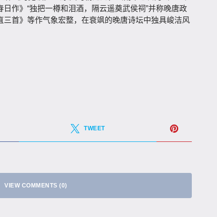
日作》“独把一樽和泪酒，隔云遥奠武侯祠”并称晚唐政
直三首》等作气象宏整，在衰飒的晚唐诗坛中独具峻洁风
TWEET
VIEW COMMENTS (0)