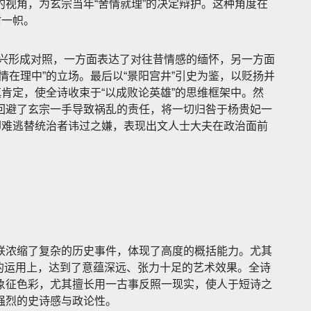
视角，为玄宗当年“舍情就理”的决定辩护。这种角度在
树一帜。
的振兴形成对照，一方面表达了对往昔情感的缅怀，另一方面
情在理中”的立场。最后以“景阳宫井”引史为鉴，以贬扬并
慎肯定，使全诗收束于“以成败论英雄”的思维框架中。然
回避了玄宗一手导致祸乱的责任，将一切归咎于杨贵妃一
却难逃替统治者讳过之嫌，表现出文人士大夫在政治面前
联浓缩了复杂的历史事件，体现了高度的概括能力。尤其
典故的运用上，达到了意蕴深远、张力十足的艺术效果。全诗
象征色彩，尤其擅长用一古事反照一现实，使人于短诗之
强烈的史诗感与政论性。