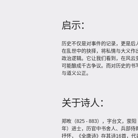
启示：
历史不仅是对事件的记录，更是后
在乱世中的抉择，将私情与大义作
政治逻辑。它让我们看到，在风云
可能酿成千古争议。而对历史的书
与道义公正。
关于诗人：
郑畋（825 - 883），字台文
年）进士，历官中书舍人、兵部侍郎
抒怀，《全唐诗》存其诗16首，代