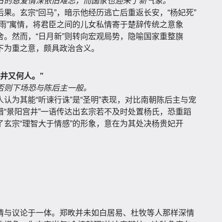
日的恩爱情深依旧难忘，而国家也迎来了新气象。
果。玄宗“回马”，暗示他经历逃亡后重返长安，“杨妃死”
雨”寓情，将君臣之间的儿女私情寄于楚辞传统之意象
。然而，“日月新”则转向宏观局势，隐喻国家重整旗
下为重之意，颇具政治含义。
井又何人。”
否则下场恐与陈后主一般。
认为其能“听谏行诛”是“圣明”表现，对比南朝陈后主与宠
“景阳宫井”一语传达出玄宗若不及时处置杨氏，恐重蹈
玄宗“理智大于情感”的形象，意在为其处决杨贵妃开
情与议论于一体。郑畋并未如白居易、杜牧等人那样深情