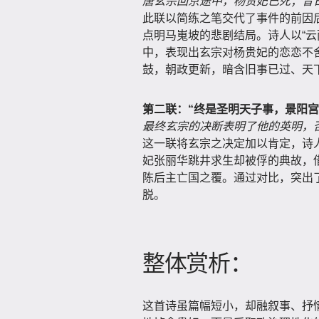
唐玄宗回京途中，杨贵妃已死；昔
此联以简练之笔交代了事件的前因后
点明马嵬坡的悲剧结局。诗人以“云
中，表现出玄宗对杨贵妃的恋恋不舍
鼓，朝政更新，暗含旧事已过、天
第二联：“终是圣明天子事，景阳宫
最终玄宗的决断表明了他的英明，
这一联将玄宗之决定加以肯定，诗人
妃张丽华跳井求生却被俘的典故，借
陈后主亡国之覆。通过对比，突出了
脱。
整体赏析：
这首诗虽篇幅短小，却融叙事、抒