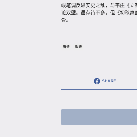
峻笔调反思安史之乱，与韦庄《立春
论双璧。虽存诗不多，但《初秋寓
骨。
唐诗
郑畋
SHARE