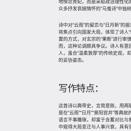
地悼念贵妃，而是采取政治理性化的
众多抒发哀婉情怀的“马嵬诗”中独
诗中对“云雨”的留恋与“日月新”
将焦点引向国家大局，体现了诗人“
置的方式，对玄宗的“果断”进行审
而，这种论调颇具争议。诗人有意
人，虽合“温柔敦厚”的传统史观，
的妥协姿态。
写作特点：
这首诗以典带史，言简意赅，用两
是在“云雨”“日月”“景阳宫井”等
语言不事雕琢，却富于含蓄对比与
中窥得大局变迁与人事兴衰，具有