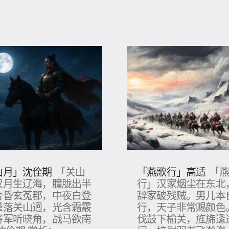
山月」沈佺期
「燕歌行」高适
「关山
「
汉月生辽海，朣胧出半
行」汉家烟尘在东北
合昏玄菟郡，中夜白登
辞家破残贼。男儿本
晕落关山迥，光含霜霰
行，天子非常赐颜色
将军听晓角，战马欲南
伐鼓下榆关，旌旆逶