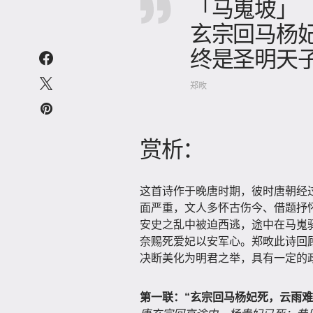
「马嵬坡」
玄宗回马杨
终是圣明天
郑畋
赏析：
这首诗作于晚唐时期，彼时唐朝经
面严重，文人多怀古伤今、借题抒怀
安史之乱中被迫西逃，途中在马嵬
奈赐死爱妃以安军心。郑畋此诗回
决断美化为明君之举，具有一定的
第一联：“玄宗回马杨妃死，云雨难