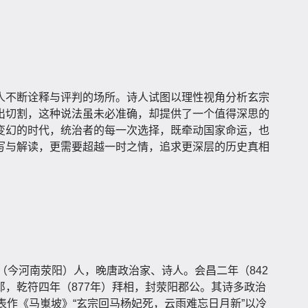
人不断诠释与评判的场所。诗人试图以理性视角分析玄宗
出切割，这种说法虽未必准确，却提供了一个值得深思的
变幻的时代，统治者的每一次选择，既牵动国家命运，也
写与解读，更需要超越一时之情，追求更深层的历史真相
，荥阳（今河南荥阳）人，晚唐政治家、诗人。会昌二年（842
，乾符四年（877年）拜相，封荥阳郡公。其诗多政治
表作《马嵬坡》“玄宗回马杨妃死，云雨难忘日月新”以冷