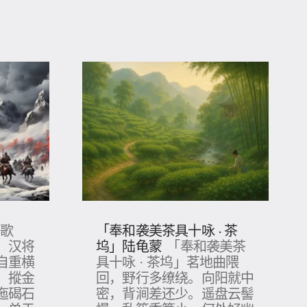
「奉和袭美茶具十咏 · 茶
燕歌
坞」陆龟蒙
，汉将
「奉和袭美茶
自重横
具十咏 · 茶坞」茗地曲隈
。摐金
回，野行多缭绕。向阳就中
迤碣石
密，背涧差还少。遥盘云髻