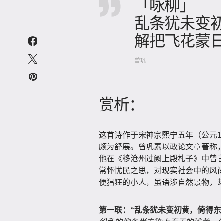
「咏柳」
乱条犹未变
解把飞花蒙
曾巩
赏析：
这首诗作于宋神宗熙宁五年（公元1
颇为舒展。曾巩素以政论文章著称
他在《移沧州过阙上殿札子》中曾言
常怀忧民之思，对现实社会中的风
便猖狂的小人，虽语涉自然景物，
第一联：“乱条犹未变初黄，倚得东