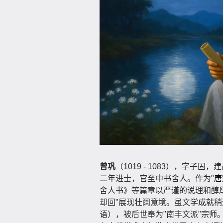
曾巩
（1019 - 1083），字
二年进士，官至中书舍人。作为"
唐
舍人书》等篇章以严谨的说理和醇
却回"展现壮阔意境。虽文学成就稍
语），被后世奉为"南丰文派"宗