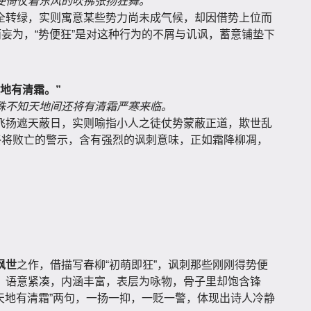
便倚仗着东风的吹拂张扬狂舞。
全转绿，实则寓意某些势力尚未成气候，却因借势上位而
而妄为，“势便狂”是对这种行为的不屑与讥讽，蓄意铺垫下
地有清霜。”
殊不知天地间还将有清霜严寒来临。
飞扬遮天蔽日，实则喻指小人之徒仗势蒙蔽正道，欺世乱
终将败亡的警示，含有强烈的讽刺意味，正如霜降柳凋，
讽世
之作，借描写春柳“初萌即狂”，讽刺那些刚刚得势便
，语意紧凑，内涵丰富，表层为咏物，骨子里却饱含锋
知天地有清霜”两句，一扬一抑，一贬一警，体现出诗人冷静