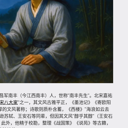
子固，建昌军南丰（今江西南丰）人，世称"南丰先生"。北宋嘉祐
宋八大家
"之一，其文风古雅平正，《墨池记》《寄欧阳
厚的文风著称；诗歌则质朴含蓄，《西楼》"海浪如云去
逊苏轼、王安石等同辈，但因其文风"醇乎其醇"（王安石
师。此外，他精于校勘，整理《战国策》《说苑》等古籍，