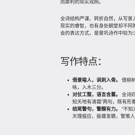
而犀利的现实观照。
全诗结构严谨、转折自然，从写景
现实的睿智，也有身处朝堂却不阿
会的表达方式，是曾巩诗作中较为
写作特点：
借景喻人，讽刺入骨。
借柳
咏，入木三分。
对仗工整，语言含蓄。
全诗四
知天地有清霜”两句，既有形
结尾警句，警醒有力。
“不知
天理报应，振聋发聩，警策人