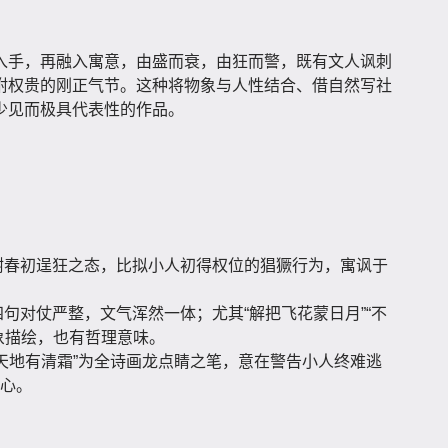
入手，再融入寓意，由盛而衰，由狂而警，既有文人讽刺
附权贵的刚正气节。这种将物象与人性结合、借自然写社
少见而极具代表性的作品。
树春初逞狂之态，比拟小人初得权位的猖獗行为，寓讽于
句对仗严整，文气浑然一体；尤其“解把飞花蒙日月”“不
象描绘，也有哲理意味。
天地有清霜”为全诗画龙点睛之笔，意在警告小人终难逃
心。