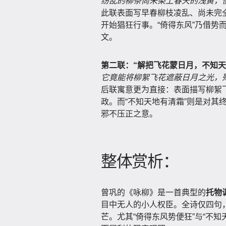
纷乱的柳条尚未染上春天的浅黄，
此联表面写早春柳枝凌乱、尚未完
开始猖狂行事。“倚得东风”乃借势
文。
第二联：“解把飞花蒙日月，不知天
它竟能将柳絮飞花遮蔽日月之光，
后联寓意更为直接：表面描写柳絮
政。而“不知天地有清霜”则是对其
邪不压正之意。
整体赏析：
曾巩的《咏柳》是一首典型的
托物
目中无人的小人权臣。全诗仅四句
芒。尤其“倚得东风势便狂”与“不