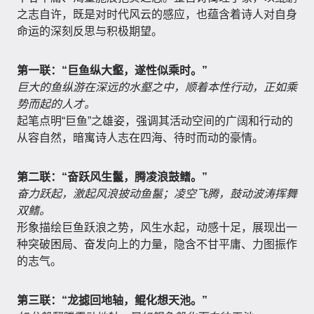
之志自许，既是对时代风云的感应，也蕴含着诗人对自身
命运的深刻反思与积极期望。
第一联：“巨鱼纵大壑，遂性似乘时。”
巨大的鱼纵游在深远的水壑之中，顺着本性行动，正如乘
势而起的人才。
起笔点明“巨鱼”之雄姿，强调其活动空间的广阔和行动的
从容自然，暗寓诗人志在四海、待时而动的豪情。
第二联：“奋跃风生鬣，腾凌浪鼓鳍。”
奋力跃起，激起风浪披动鱼鬣；凌空飞腾，鼓动波涛挥舞
双鳍。
形象描绘巨鱼跃浪之势，风生水起，动感十足，展现出一
种突破困局、奋发向上的力量，隐含不甘平庸、力图振作
的志气。
第三联：“龙摅回地轴，鲲化想天池。”