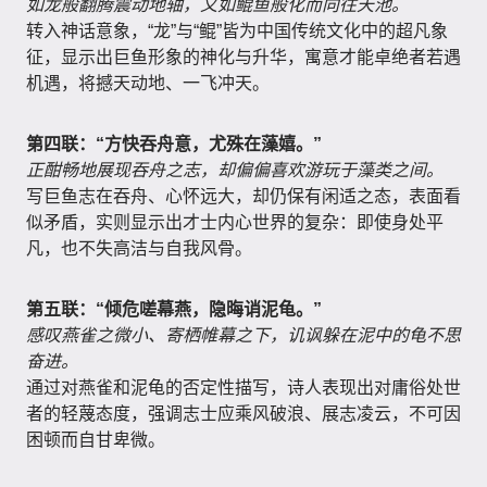
如龙般翻腾震动地轴，又如鲲鱼般化而向往天池。
转入神话意象，“龙”与“鲲”皆为中国传统文化中的超凡象
征，显示出巨鱼形象的神化与升华，寓意才能卓绝者若遇
机遇，将撼天动地、一飞冲天。
第四联：“方快吞舟意，尤殊在藻嬉。”
正酣畅地展现吞舟之志，却偏偏喜欢游玩于藻类之间。
写巨鱼志在吞舟、心怀远大，却仍保有闲适之态，表面看
似矛盾，实则显示出才士内心世界的复杂：即使身处平
凡，也不失高洁与自我风骨。
第五联：“倾危嗟幕燕，隐晦诮泥龟。”
感叹燕雀之微小、寄栖帷幕之下，讥讽躲在泥中的龟不思
奋进。
通过对燕雀和泥龟的否定性描写，诗人表现出对庸俗处世
者的轻蔑态度，强调志士应乘风破浪、展志凌云，不可因
困顿而自甘卑微。