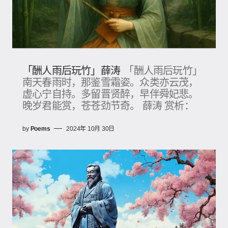
「酬人雨后玩竹」薛涛
「酬人雨后玩竹」
南天春雨时，那鉴雪霜姿。众类亦云茂，
虚心宁自持。多留晋贤醉，早伴舜妃悲。
晚岁君能赏，苍苍劲节奇。 薛涛 赏析：
by
Poems
2024年 10月 30日