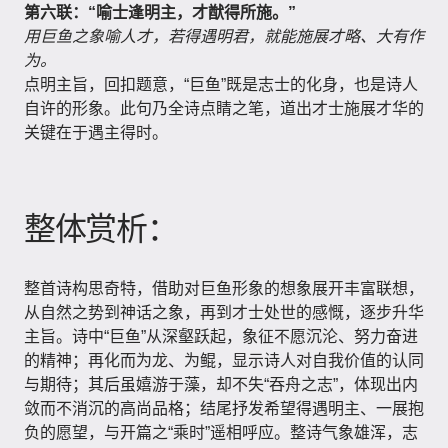
第六联：“喻士逢明主，才猷得所施。”
用巨鱼之象喻人才，若得遇明君，就能施展才略、大有作
为。
点明主旨，回扣题意，“巨鱼”既是志士的化身，也是诗人
自许的形象。此句乃全诗点睛之笔，道出才士施展才华的
关键在于遇主得时。
整体赏析：
整首诗构思奇特，借助对巨鱼形象的想象展开丰富联想，
从自然之势到神话之象，再到才士处世的感慨，逐步升华
主旨。诗中“巨鱼”从深壑跃起，象征不愿沉沦、努力奋进
的精神；再化而为龙、为鲲，显示诗人对自我价值的认同
与期待；其后虽嬉游于藻，却不失“吞舟之志”，体现出内
敛而不消沉的高尚品格；结尾抒发希望得遇明主、一展抱
负的愿望，与开篇之“乘时”遥相呼应。整诗气象雄浑，志