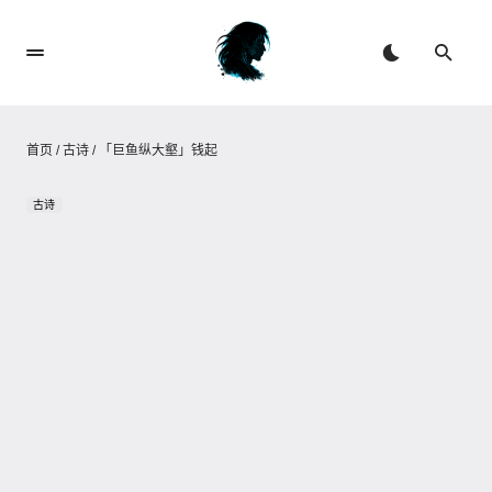
首页
/
古诗
/
「巨鱼纵大壑」钱起
古诗