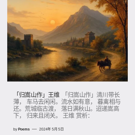
「归嵩山作」王维
「归嵩山作」清川带长
薄， 车马去闲闲。流水如有意， 暮禽相与
还。荒城临古渡， 落日满秋山。迢递嵩高
下， 归来且闭关。 王维 赏析：
by
Poems
2024年 5月 5日