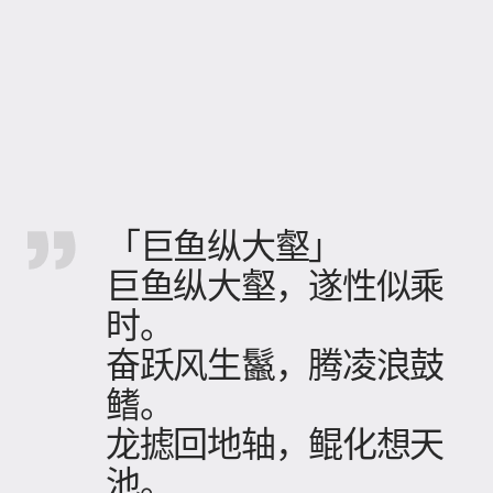
「巨鱼纵大壑」
巨鱼纵大壑，遂性似乘
时。
奋跃风生鬣，腾凌浪鼓
鳍。
龙摅回地轴，鲲化想天
池。