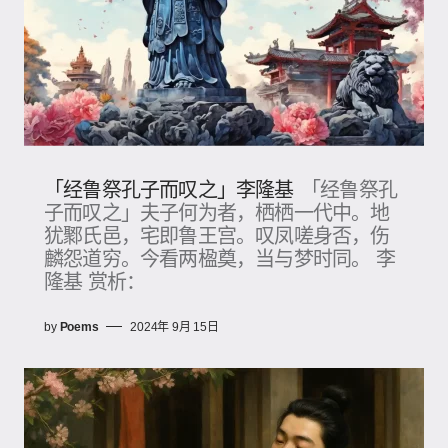
「经鲁祭孔子而叹之」李隆基
「经鲁祭孔
子而叹之」夫子何为者，栖栖一代中。地
犹鄹氏邑，宅即鲁王宫。叹凤嗟身否，伤
麟怨道穷。今看两楹奠，当与梦时同。 李
隆基 赏析：
by
Poems
2024年 9月 15日