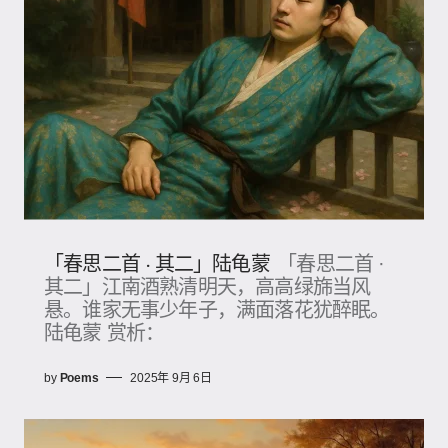
「春思二首 · 其二」陆龟蒙
「春思二首 ·
其二」江南酒熟清明天，高高绿旆当风
悬。谁家无事少年子，满面落花犹醉眠。
陆龟蒙 赏析：
by
Poems
2025年 9月 6日