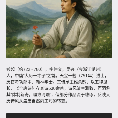
钱起（约722 - 780），字仲文，吴兴（今浙江湖州）
人，中唐“大历十才子”之首。天宝十载（751年）进士，
历官考功郎中、翰林学士。其诗承王维余韵，以五律见
长，《全唐诗》存其诗530余首，诗风清空雅致，严羽称
其“体制新奇，理致清赡”，但部分作品流于雕琢，反映大
历诗风从盛唐自然向工巧的转变。