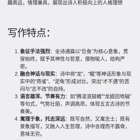
趣高远，情理兼具，展现出诗人积极向上的人格理想
写作特点：
象征手法强烈
：全诗通篇以“巨鱼”为核心意象，贯
穿始终，赋予其神性与哲意，借物喻人，结构严
密。
融合神话与现实
：诗中将“龙”、“鲲”等神话形象与现
实中的“燕雀”、“泥龟”形成对比，突出“才不遇”的苦
闷与“志不改”的自持。
语言雄浑、节奏有力
：如“腾凌浪鼓鳍”“龙摅回地轴”
等句式，气势壮丽，声调高昂，体现五言古诗的节
奏美。
寓理于象，托志深远
：既写自然，又寓志士；既有
景象描写，又融入人生哲理，诗中含理而不露骨，
意味无穷。