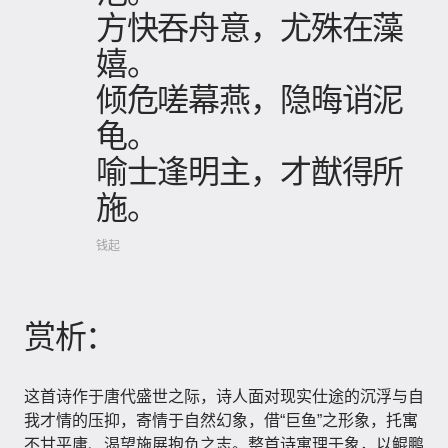
方快吞舟意，尤殊在藻
嬉。
倾危嗟幕燕，隐晦诮泥
龟。
喻士逢明主，才猷得所
施。
钱起
赏析：
这首诗作于唐代盛世之际，诗人面对现实仕途的沉浮与自
我才情的压抑，寄情于自然幻象，借“巨鱼”之形象，托寓
不甘平庸、渴望施展抱负之志。整首诗寓理于象，以鲲鹏