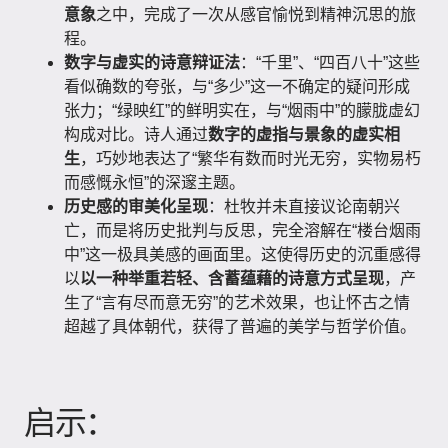
意象
之中，完成了一次从感官愉悦到精神沉思的旅
程。
数字与虚实的诗意辩证法
：“千里”、“四百八十”这些
看似确数的夸张，与“多少”这一不确定的疑问形成
张力；“绿映红”的鲜明实在，与“烟雨中”的朦胧虚幻
构成对比。诗人通过
数字的虚指与景象的虚实相
生
，巧妙地表达了“繁华有数而时光无穷，实物易朽
而感慨永恒”的深邃主题。
历史感的审美化呈现
：杜牧并未直接议论南朝兴
亡，而是将历史批判与反思，完全溶解在“楼台烟雨
中”这一极具美感的画面里。这使得历史的沉重感得
以
以一种举重若轻、含蓄蕴藉的诗意方式呈现
，产
生了“言有尽而意无穷”的艺术效果，也让怀古之情
超越了具体朝代，获得了普遍的美学与哲学价值。
启示：