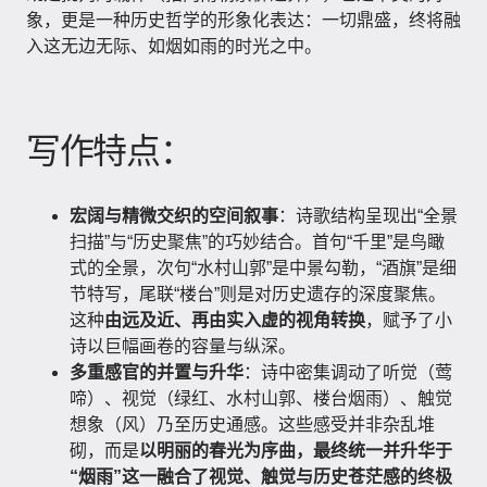
象，更是一种历史哲学的形象化表达：一切鼎盛，终将融
入这无边无际、如烟如雨的时光之中。
写作特点：
宏阔与精微交织的空间叙事
：诗歌结构呈现出“全景
扫描”与“历史聚焦”的巧妙结合。首句“千里”是鸟瞰
式的全景，次句“水村山郭”是中景勾勒，“酒旗”是细
节特写，尾联“楼台”则是对历史遗存的深度聚焦。
这种
由远及近、再由实入虚的视角转换
，赋予了小
诗以巨幅画卷的容量与纵深。
多重感官的并置与升华
：诗中密集调动了听觉（莺
啼）、视觉（绿红、水村山郭、楼台烟雨）、触觉
想象（风）乃至历史通感。这些感受并非杂乱堆
砌，而是
以明丽的春光为序曲，最终统一并升华于
“烟雨”这一融合了视觉、触觉与历史苍茫感的终极