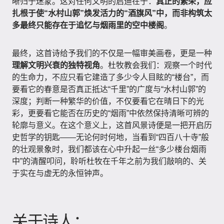
晰归于迷蒙。这对任何文明的启迪在于：
真正的繁荣，应
扎根于使“水村山郭”焕发活力的“酒旗风”中，而非构筑太
多最终只能存在于追忆与烟雨里的空中楼阁
。
最终，这首诗给予我们的不仅是一幅审美画卷，更是一种
理解文明兴衰的独特视角
。杜牧教会我们：观察一个时代
的生命力，不应只看它建造了多少令人目眩的“楼台”，而
要看它的春意是否真正抵达“千里”的广度与“水村山郭”的
深度；判断一种繁华的价值，不仅要看它在晴日下的光
彩，更要看它能否在历史的“烟雨”中依然保持清晰可辨的
轮廓与意义。在这个意义上，这首风景诗便是一把开启历
史哲学的钥匙——无论何时何地，当看到“四百八十寺”般
的壮观景象时，我们都该在心中升起一丝“多少楼台烟雨
中”的清醒叩问，聆听杜牧在千年之前为我们敲响的、关
于实在与虚无的永恒钟声。
关于诗人：