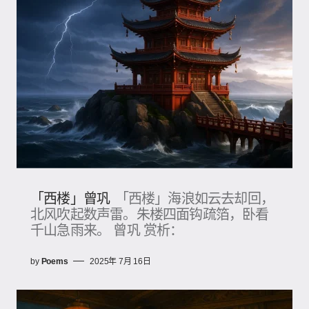
「西楼」曾巩
「西楼」海浪如云去却回，
北风吹起数声雷。朱楼四面钩疏箔，卧看
千山急雨来。 曾巩 赏析：
by
Poems
2025年 7月 16日