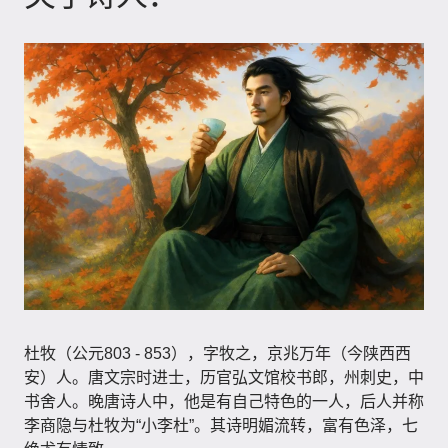
杜牧（公元803 - 853），字牧之，京兆万年（今陕西西
安）人。唐文宗时进士，历官弘文馆校书郎，州刺史，中
书舍人。晚唐诗人中，他是有自己特色的一人，后人并称
李商隐与杜牧为“小李杜”。其诗明媚流转，富有色泽，七