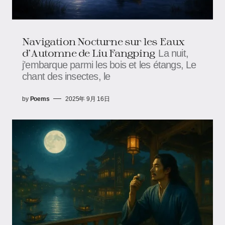
Navigation Nocturne sur les Eaux
d'Automne de Liu Fangping
La nuit,
j’embarque parmi les bois et les étangs, Le
chant des insectes, le
by
Poems
2025年 9月 16日