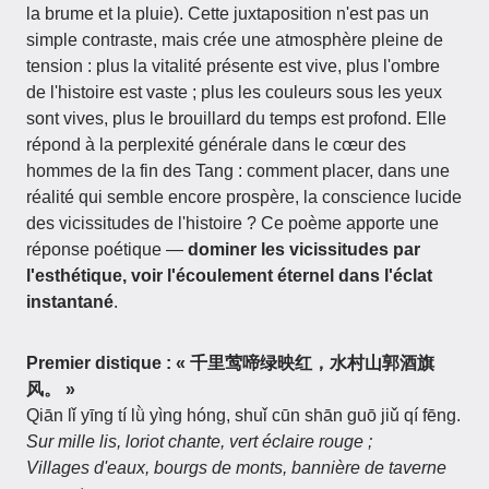
la brume et la pluie). Cette juxtaposition n'est pas un
simple contraste, mais crée une atmosphère pleine de
tension : plus la vitalité présente est vive, plus l'ombre
de l'histoire est vaste ; plus les couleurs sous les yeux
sont vives, plus le brouillard du temps est profond. Elle
répond à la perplexité générale dans le cœur des
hommes de la fin des Tang : comment placer, dans une
réalité qui semble encore prospère, la conscience lucide
des vicissitudes de l'histoire ? Ce poème apporte une
réponse poétique —
dominer les vicissitudes par
l'esthétique, voir l'écoulement éternel dans l'éclat
instantané
.
Premier distique : « 千里莺啼绿映红，水村山郭酒旗
风。 »
Qiān lǐ yīng tí lǜ yìng hóng, shuǐ cūn shān guō jiǔ qí fēng.
Sur mille lis, loriot chante, vert éclaire rouge ;
Villages d'eaux, bourgs de monts, bannière de taverne