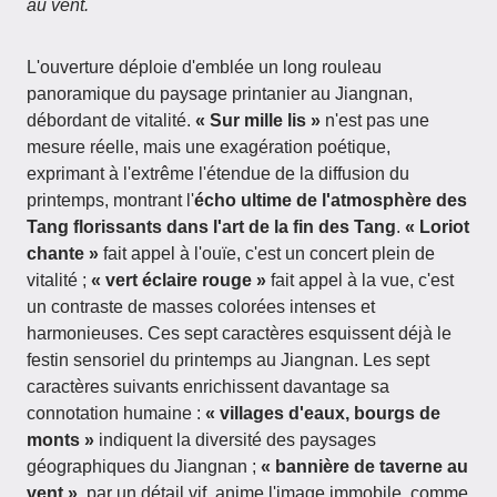
au vent.
L'ouverture déploie d'emblée un long rouleau
panoramique du paysage printanier au Jiangnan,
débordant de vitalité.
« Sur mille lis »
n'est pas une
mesure réelle, mais une exagération poétique,
exprimant à l'extrême l'étendue de la diffusion du
printemps, montrant l'
écho ultime de l'atmosphère des
Tang florissants dans l'art de la fin des Tang
.
« Loriot
chante »
fait appel à l'ouïe, c'est un concert plein de
vitalité ;
« vert éclaire rouge »
fait appel à la vue, c'est
un contraste de masses colorées intenses et
harmonieuses. Ces sept caractères esquissent déjà le
festin sensoriel du printemps au Jiangnan. Les sept
caractères suivants enrichissent davantage sa
connotation humaine :
« villages d'eaux, bourgs de
monts »
indiquent la diversité des paysages
géographiques du Jiangnan ;
« bannière de taverne au
vent »
, par un détail vif, anime l'image immobile, comme