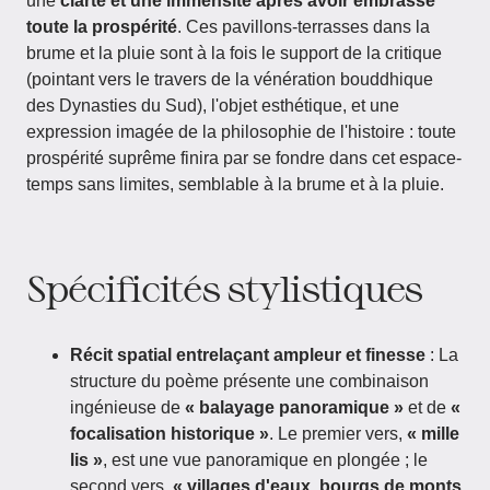
une
clarté et une immensité après avoir embrassé
toute la prospérité
. Ces pavillons-terrasses dans la
brume et la pluie sont à la fois le support de la critique
(pointant vers le travers de la vénération bouddhique
des Dynasties du Sud), l'objet esthétique, et une
expression imagée de la philosophie de l'histoire : toute
prospérité suprême finira par se fondre dans cet espace-
temps sans limites, semblable à la brume et à la pluie.
Spécificités stylistiques
Récit spatial entrelaçant ampleur et finesse
: La
structure du poème présente une combinaison
ingénieuse de
« balayage panoramique »
et de
«
focalisation historique »
. Le premier vers,
« mille
lis »
, est une vue panoramique en plongée ; le
second vers,
« villages d'eaux, bourgs de monts