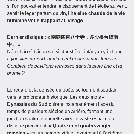
si l'on pouvait entendre le claquement de l'étoffe au vent,
sentir le léger parfum du vin,
l'haleine chaude de la vie
humaine vous frappant au visage
.
Dernier distique : « 南朝四百八十寺，多少楼台烟雨
中。 »
Nán cháo sì bǎi bā shí sì, duōshǎo lóutái yān yǔ zhōng.
Dynasties du Sud, quatre cent quatre-vingts temples ;
Combien de pavillons-terrasses dans la pluie fine et la
brume ?
Le regard et la pensée du poète se tournent soudain
vers la profondeur historique. Les deux mots
«
Dynasties du Sud »
tirent instantanément l'axe du
temps de plusieurs siècles en arrière, formant une
jonction spatio-temporelle avec le vaste espace du
distique précédent.
« Quatre cent quatre-vingts
temples »
est un nombre virtuel, exprimant à l'extrême