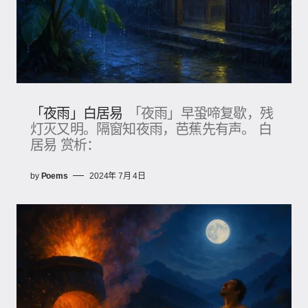
「夜雨」白居易
「夜雨」早蛩啼复歇，残
灯灭又明。隔窗知夜雨，芭蕉先有声。 白
居易 赏析：
by
Poems
2024年 7月 4日