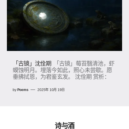
「古镜」沈佺期
「古镜」莓苔翳清池，虾
蟆蚀明月。埋落今如此，照心未尝歇。愿
垂拂拭恩，为君鉴玄发。 沈佺期 赏析：
by
Poems
2025年 10月 19日
诗与酒