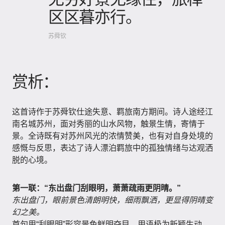
区区暮亦行。
苏舜钦
赏析：
这首诗作于苏舜钦仕途失意、羁旅南方期间。诗人途经江
南名城苏州，面对秀丽的山水风物，触景生情，寄情于
景。全诗既有对苏州风光的浓情赞美，也有对自身处境的
感慨与反思，表达了诗人漂泊羁旅中的孤独情绪与达观洒
脱的心境。
第一联：“东出盘门刮眼明，萧萧疏雨更阴晴。”
东出盘门，眼前景色清朗明快，细雨飘洒，更显得阴晴变
幻之美。
首句用“刮眼明”形容景色鲜明夺目，用语极为新颖生动。