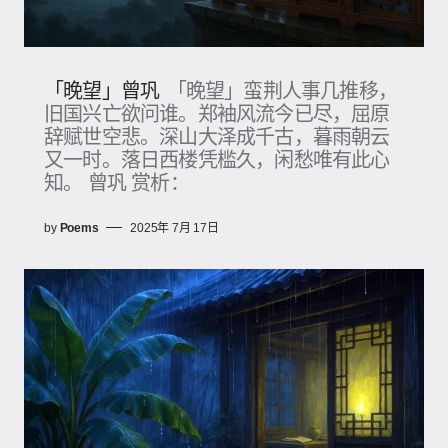
「晚望」曾巩
「晚望」蛮荆人事几推移，
旧国兴亡欲问谁。郑袖风流今已尽，屈原
辞赋世空悲。深山大泽成千古，暮雨朝云
又一时。落日西楼凭槛久，闲愁唯有此心
知。 曾巩 赏析：
by
Poems
2025年 7月 17日