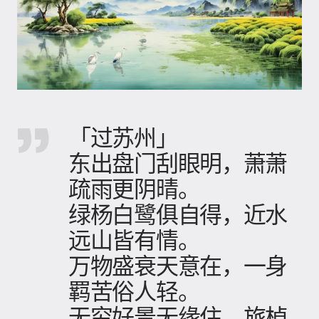
「过苏州」
东出盘门刮眼明，萧萧
疏雨更阴晴。
绿杨白鹭俱自得，近水
远山皆有情。
万物盛衰天意在，一身
羁苦俗人轻。
无穷好景无缘住，旅棹