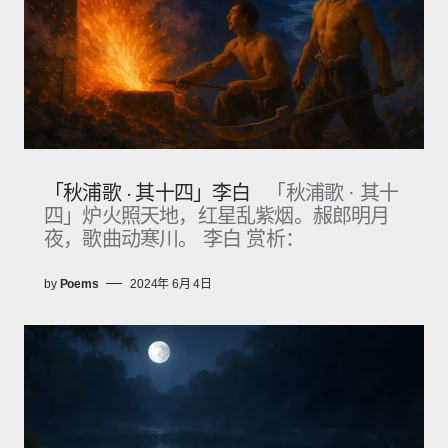
「秋浦歌 · 其十四」李白
「秋浦歌 · 其十
四」炉火照天地，红星乱紫烟。赧郎明月
夜，歌曲动寒川。 李白 赏析：
by
Poems
2024年 6月 4日