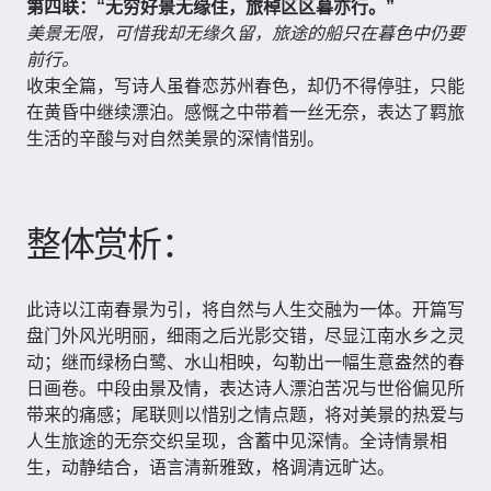
第四联：“无穷好景无缘住，旅棹区区暮亦行。”
美景无限，可惜我却无缘久留，旅途的船只在暮色中仍要
前行。
收束全篇，写诗人虽眷恋苏州春色，却仍不得停驻，只能
在黄昏中继续漂泊。感慨之中带着一丝无奈，表达了羁旅
生活的辛酸与对自然美景的深情惜别。
整体赏析：
此诗以江南春景为引，将自然与人生交融为一体。开篇写
盘门外风光明丽，细雨之后光影交错，尽显江南水乡之灵
动；继而绿杨白鹭、水山相映，勾勒出一幅生意盎然的春
日画卷。中段由景及情，表达诗人漂泊苦况与世俗偏见所
带来的痛感；尾联则以惜别之情点题，将对美景的热爱与
人生旅途的无奈交织呈现，含蓄中见深情。全诗情景相
生，动静结合，语言清新雅致，格调清远旷达。