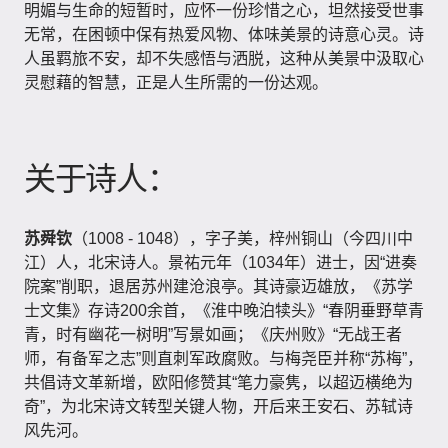
明媚与生命的短暂时，应怀一份珍惜之心，坦然接受世事
无常，在困顿中保有热爱风物、体味美景的诗意心灵。诗
人虽羁旅不安，却不失感悟与洒脱，这种从美景中汲取心
灵慰藉的智慧，正是人生所需的一份达观。
关于诗人：
苏舜钦
（1008 - 1048），字子美，梓州铜山（今四川中
江）人，北宋诗人。景祐元年（1034年）进士，因“进奏
院案”削职，退居苏州建沧浪亭。其诗豪迈雄放，《苏学
士文集》存诗200余首，《淮中晚泊犊头》“春阴垂野草青
青，时有幽花一树明”写景如画；《庆州败》“无战王者
师，有备军之志”则直刺军政腐败。与梅尧臣并称“苏梅”，
共倡诗文革新增，欧阳修赞其“笔力豪隽，以超迈横绝为
奇”，为北宋诗文转型关键人物，开后来王安石、苏轼诗
风先河。