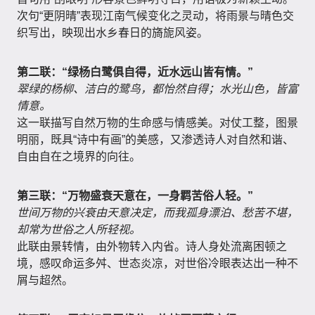
次句“更阴晴”表现江南气候变化之灵动，将雨景与晴色交
织写出，映现出水乡春日的旖旎风姿。
第二联：“绿杨白鹭俱自得，近水远山皆有情。”
翠绿的杨柳、洁白的鹭鸟，都怡然自得；水光山色，皆富
情意。
这一联描写自然万物的生命感与情感美。对仗工整，图景
明丽，既具“诗中有画”的美感，又渗透诗人对自然和谐、
自由自在之境界的向往。
第三联：“万物盛衰天意在，一身羁苦俗人轻。”
世间万物的兴衰由天意决定，而我孤身漂泊、愁苦不堪，
却常为世俗之人所轻视。
此联由景转情，由外物转入内省。诗人身处流离困顿之
境，感叹命运多舛、世态炎凉，对世俗冷眼表达出一种不
屑与超然。