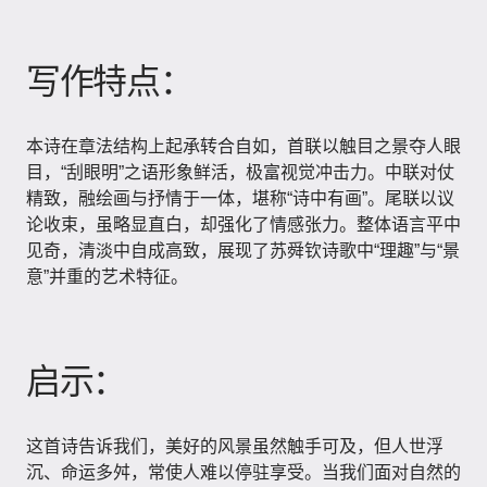
写作特点：
本诗在章法结构上起承转合自如，首联以触目之景夺人眼
目，“刮眼明”之语形象鲜活，极富视觉冲击力。中联对仗
精致，融绘画与抒情于一体，堪称“诗中有画”。尾联以议
论收束，虽略显直白，却强化了情感张力。整体语言平中
见奇，清淡中自成高致，展现了苏舜钦诗歌中“理趣”与“景
意”并重的艺术特征。
启示：
这首诗告诉我们，美好的风景虽然触手可及，但人世浮
沉、命运多舛，常使人难以停驻享受。当我们面对自然的