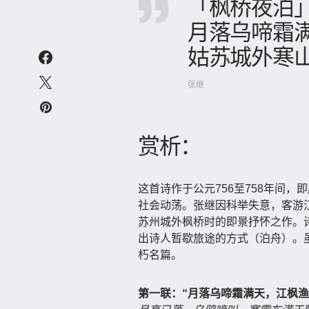
「枫桥夜泊
月落乌啼霜
姑苏城外寒
张继
赏析：
这首诗作于公元756至758年间，
社会动荡。张继因科举失意，客游
苏州城外枫桥时的即景抒怀之作。诗
出诗人暂歇旅途的方式（泊舟）。
朽名篇。
第一联：“月落乌啼霜满天，江枫渔