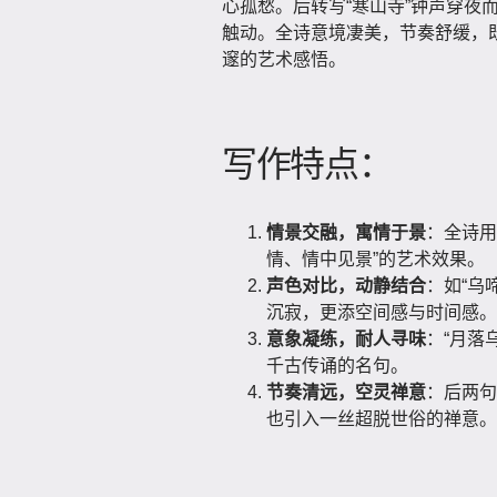
心孤愁。后转写“寒山寺”钟声穿夜
触动。全诗意境凄美，节奏舒缓，
邃的艺术感悟。
写作特点：
情景交融，寓情于景
：全诗用
情、情中见景”的艺术效果。
声色对比，动静结合
：如“乌
沉寂，更添空间感与时间感。
意象凝练，耐人寻味
：“月落
千古传诵的名句。
节奏清远，空灵禅意
：后两句
也引入一丝超脱世俗的禅意。