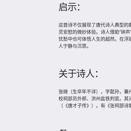
启示：
这首诗不仅展现了唐代诗人典型的
灵安慰的微妙体验。诗人借助“钟声
忧愁中也可体悟人生的超然。在浮
人宁静与沉思。
关于诗人：
张继（生卒年不详），字懿孙，襄州
校祠部员外郎、洪州盐铁判官。其诗
（《唐才子传》）。有《张祠部诗