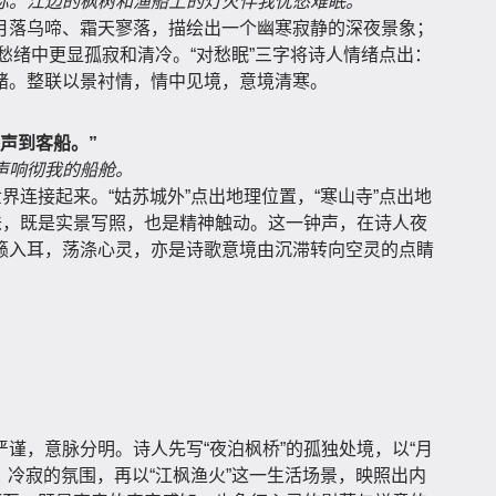
际。江边的枫树和渔船上的灯火伴我忧愁难眠。
月落乌啼、霜天寥落，描绘出一个幽寒寂静的深夜景象；
在愁绪中更显孤寂和清冷。“对愁眠”三字将诗人情绪点出：
绪。整联以景衬情，情中见境，意境清寒。
声到客船。”
声响彻我的船舱。
界连接起来。“姑苏城外”点出地理位置，“寒山寺”点出地
味，既是实景写照，也是精神触动。这一钟声，在诗人夜
籁入耳，荡涤心灵，亦是诗歌意境由沉滞转向空灵的点睛
谨，意脉分明。诗人先写“夜泊枫桥”的孤独处境，以“月
清、冷寂的氛围，再以“江枫渔火”这一生活场景，映照出内