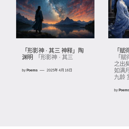
「形影神 · 其三 神释」陶
「赋
渊明
「形影神 · 其三
「赋
之出
如满
by
Poems
2025年 4月 16日
九龄 
by
Poem