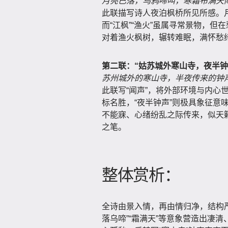
月亮已落，乌鸦啼叫，寒霜布满天
此联描写诗人夜泊枫桥所见所感。
而“江枫”“渔火”虽属寻常景物，但
对着渔火枫树，辗转难眠，满怀愁
第二联：“姑苏城外寒山寺，夜半钟
苏州城外的寒山寺，半夜传来的钟
此联写“闻声”，将外部环境与内心世
标名胜，“夜半钟声”则极具象征意
不能寐、心绪纷乱之际传来，似天
之笔。
整体赏析：
全诗由景入情，再由情归净，结构严
落乌啼”“霜满天”等意象营造出凄