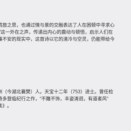
羁旅之思，也通过情与景的交融表达了人在困顿中寻求心
”这一外在之声，传递出内心的震动与顿悟，启示人们在
躁不安的现实中，这首诗以它的清冷与空灵，仍能带给今
（今湖北襄樊）人。天宝十二年（753）进士。曾任检
多登临纪行之作，“不雕不饰，丰姿清迥，有道者风”
集》。