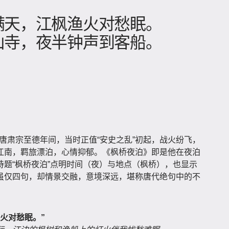
」
满天，江枫渔火对愁眠。
山寺，夜半钟声到客船。
即唐肃宗至德年间，当时正值“安史之乱”初起，战火纷飞，
江南，羁旅漂泊，心情抑郁。《枫桥夜泊》即是他在夜泊
题“枫桥夜泊”点明时间（夜）与地点（枫桥），也显示
虽仅四句，却情景交融，意境深远，堪称唐代绝句中的不
火对愁眠。”