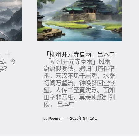
客」十
「柳州开元寺夏雨」吕本中
试。今
「柳州开元寺夏雨」风雨
事？
潇潇似晚秋，鸦归门掩伴僧
幽。云深不见千岩秀，水涨
初闻万壑流。钟唤梦回空怅
望，人传书至竟沈浮。面如
田字非吾相，莫羡班超封列
侯。 吕本中
by
Poems
2025年 8月 18日