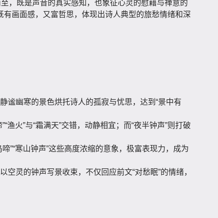
而至，既是声音的真实感知，也象征心灵的慰藉与禅意的
既有画面感，又富哲思，体现出诗人典型的旅愁情绪和深
静谧幽寒的景色烘托诗人的孤寂与忧思，达到“景中有
啼”“渔火”与“霜满天”交错，动静相宜；而“夜半钟声”则打破
乌啼”“寒山钟声”这些高度浓缩的意象，极富表现力，成为
以空灵的钟声写景收束，不仅回应前文“对愁眠”的情绪，