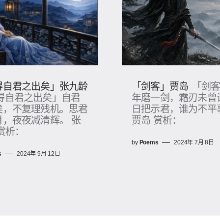
得自君之出矣」张九龄
「剑客」贾岛
「剑
得自君之出矣」自君
年磨一剑，霜刃未曾
矣，不复理残机。思君
日把示君，谁为不平
月，夜夜减清辉。 张
贾岛 赏析：
赏析：
by
Poems
2024年 7月 8日
s
2024年 9月 12日