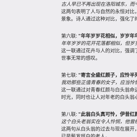
古人早已不再出现在洛阳城东，而
这两句表明了人与自然的永恒对比
景象。诗人通过这种对比，强化了
第六联:
“年年岁岁花相似，岁岁年
年年岁岁的花开花落都相似，但岁
这一联通过花卉与人的对比，强调
世事无常的感叹。
第七联:
“寄言全盛红颜子，应怜半
我劝那些正值青春的女子，应当怜
这一联通过对青春红颜与白头翁命
时光，同时也让人对年老的白头翁
第八联:
“此翁白头真可怜，伊昔红
这个白头老翁实在令人怜悯，他曾
这两句从白头翁的过去与现在展开
已是鬓发斑白的老人。