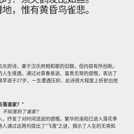
舞地，惟有黄昏鸟雀悲。
古乐府诗，基于汉乐府相和歌的旧题，但内容有所创新。
的人生境遇，通过对青春易逝、富贵无常的感慨，表达了
夷早逝于27岁，一生遭遇压抑，此诗很大程度上折射出他
去落谁家？”
，不知落到了谁家？
入，抒发了对时间流逝的感慨。繁华的洛阳已进入落花季
人通过这两句提出了“飞落”之谜，揭示了人生的无常和