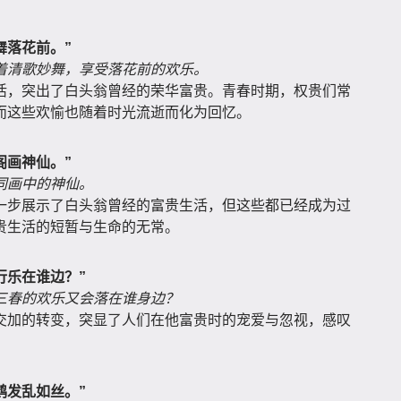
舞落花前。”
着清歌妙舞，享受落花前的欢乐。
活，突出了白头翁曾经的荣华富贵。青春时期，权贵们常
而这些欢愉也随着时光流逝而化为回忆。
阁画神仙。”
同画中的神仙。
一步展示了白头翁曾经的富贵生活，但这些都已经成为过
贵生活的短暂与生命的无常。
行乐在谁边？”
三春的欢乐又会落在谁身边？
交加的转变，突显了人们在他富贵时的宠爱与忽视，感叹
鹤发乱如丝。”