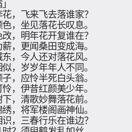
翁」
李花，飞来飞去落谁家？
颜色，坐见落花长叹息。
色改，明年花开复谁在？
为薪，更闻桑田变成海。
城东，今人还对落花风。
相似，岁岁年年人不同。
颜子，应怜半死白头翁。
可怜，伊昔红颜美少年。
树下，清歌妙舞落花前。
锦绣，将军楼阁画神仙。
相识，三春行乐在谁边？
几时？须臾鹤发乱如丝。