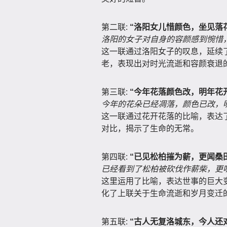
第二联:
“洛阳女儿惜颜色，坐见落
洛阳的女子对自身的容颜感到惋惜
这一联通过洛阳女子的叹息，延续
老，表现出对时光流逝和容颜衰退
第三联:
“今年花落颜色改，明年花
今年的花朵已经凋落，颜色已改，
这一联通过花开花落的比喻，表达
对比，揭示了生命的无常。
第四联:
“已见松柏摧为薪，更闻桑
已经看到了松柏被砍伐作薪柴，更
这里运用了比喻，表达世事的巨大
化了上联关于生命流逝和岁月变迁
第五联:
“古人无复洛城东，今人还