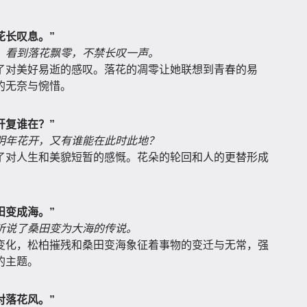
花长叹息。”
，看到落花飘零，不禁长叹一声。
了对美好易逝的感叹。落花的凋零让她联想到青春的易
的无奈与惋惜。
开复谁在？”
明年花开，又有谁能在此时此地？
了对人生和美貌短暂的感慨。花朵的轮回和人的更替形成
田变成海。”
听说了桑田变为大海的传说。
变化，松柏摧残和桑田变海象征着事物的变迁与无常，强
的主题。
对落花风。”