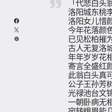
「代悲白头
洛阳城东桃
洛阳女儿惜
今年花落颜
已见松柏摧
古人无复洛
年年岁岁花
寄言全盛红
此翁白头真
公子王孙芳
光禄池台文
一朝卧病无
宛转蛾眉能