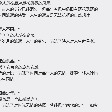
今人仍在面对落花飘零的风景。
，古人的身影已经消失，但每年春风中仍旧有落花飘落的
时间流逝的感受，人生的逝去是无法抗拒的自然规律。
年人不同。”
岁年年的人却在变化。
了岁月的流逝与人事的变化，表达了诗人对人生命易老、
死白头翁。”
悯年老色衰的白头老翁。
运的对比，表现了时间对每个人的无情，提醒年轻人珍惜
心生同情。
颜美少年。”
经也是一个红颜美少年。
，表达了对时光无情的感慨，曾经风华绝代的少年，如今