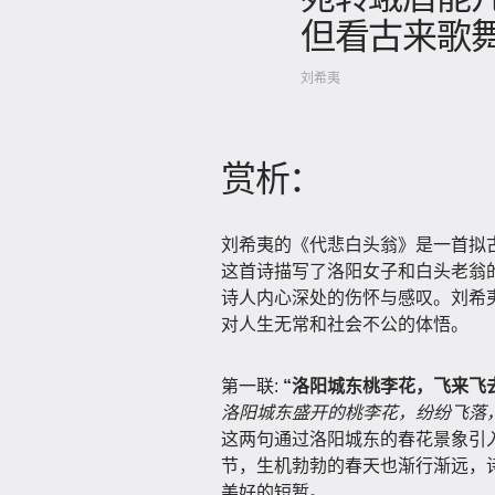
但看古来歌
刘希夷
赏析：
刘希夷的《代悲白头翁》是一首拟
这首诗描写了洛阳女子和白头老翁
诗人内心深处的伤怀与感叹。刘希
对人生无常和社会不公的体悟。
第一联:
“洛阳城东桃李花，飞来飞
洛阳城东盛开的桃李花，纷纷飞落
这两句通过洛阳城东的春花景象引
节，生机勃勃的春天也渐行渐远，诗
美好的短暂。