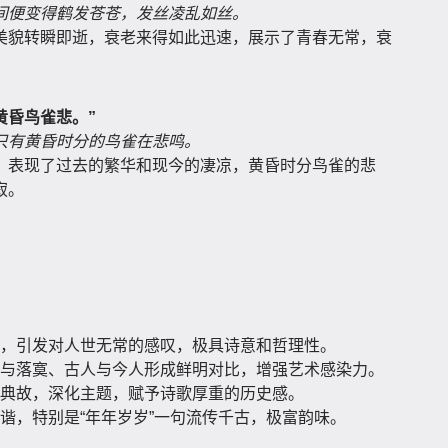
间便变得鹤发苍苍，发丝凌乱如丝。
美貌转瞬即逝，衰老来得如此迅速，展示了青春无常，衰
黄昏鸟雀悲。”
只有黄昏时分的鸟雀在悲鸣。
，表现了过去的繁华和现今的凄凉，黄昏时分鸟雀的悲
寂。
，引发对人世无常的感叹，极具诗意和哲理性。
与落寞、古人与今人形成鲜明对比，增强艺术感染力。
典故，深化主题，赋予诗歌厚重的历史感。
谐，特别是“年年岁岁”一句流传千古，极富韵味。