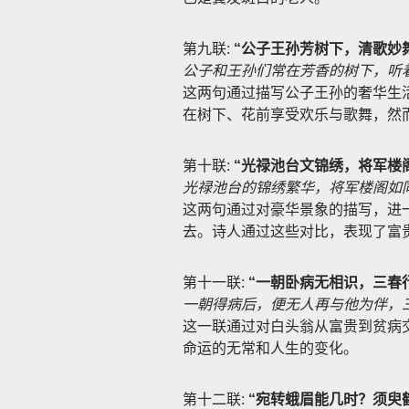
第九联:
“公子王孙芳树下，清歌妙
公子和王孙们常在芳香的树下，听
这两句通过描写公子王孙的奢华生
在树下、花前享受欢乐与歌舞，然
第十联:
“光禄池台文锦绣，将军楼
光禄池台的锦绣繁华，将军楼阁如
这两句通过对豪华景象的描写，进
去。诗人通过这些对比，表现了富
第十一联:
“一朝卧病无相识，三春
一朝得病后，便无人再与他为伴，
这一联通过对白头翁从富贵到贫病
命运的无常和人生的变化。
第十二联:
“宛转蛾眉能几时？须臾