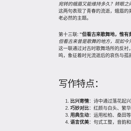
宛转的蛾眉又能维持多久？转眼之
这两句表现了青春的流逝，蛾眉的
老必然的主题。
第十三联:
“但看古来歌舞地，惟有
但看古来曾是歌舞的地方，现如今
这一联通过对古时歌舞场所的反衬
鸣，象征着时光流逝后的哀伤与孤
写作特点：
比兴寄情
：诗中通过落花起兴
巧妙对比
：红颜与白头、繁华
用典生动
：运用松柏、桑田等
语言优美
：句式工整，音韵和