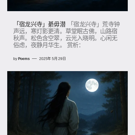
「宿龙兴寺」綦毋潜
「宿龙兴寺」荒寺钟
声远，寒灯影更清。草堂眠古佛，山路宿
秋声。松色含空翠，云光入晓明。心闲无
俗虑，夜静月华生。 赏析：
by
Poems
2025年 5月 29日