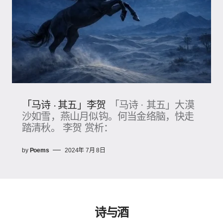
「马诗 · 其五」李贺
「马诗 · 其五」大漠
沙如雪，燕山月似钩。何当金络脑，快走
踏清秋。 李贺 赏析：
by
Poems
2024年 7月 8日
诗与酒