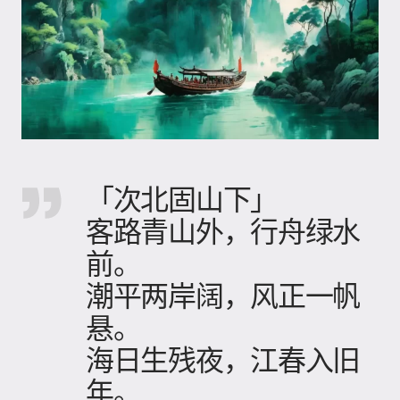
「次北固山下」
客路青山外，行舟绿水
前。
潮平两岸阔，风正一帆
悬。
海日生残夜，江春入旧
年。