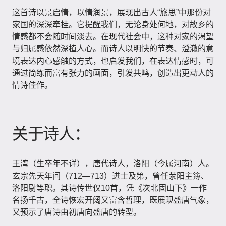
这首诗以景启情，以情润景，展现出古人“旅思”中那份对
家国的深深牵挂。它提醒我们，无论身处何地，对故乡的
情感都不会随时间淡去。在现代社会中，这种对家的渴望
与归属感依然深植人心。而诗人以明快的节奏、澄澈的意
境表达内心感触的方式，也启发我们，在表达情感时，可
通过简练而富有张力的画面，引发共鸣，创造出更动人的
情诗佳作。
关于诗人：
王湾（生卒年不详），唐代诗人，洛阳（今属河南）人。
玄宗先天年间（712—713）进士及第，曾任荥阳主簿、
洛阳尉等职。其诗传世仅10首，凭《次北固山下》一作
名扬千古，全诗恢宏开阔又富含哲理，既展现盛唐气象，
又预示了唐诗由初唐向盛唐的转型。