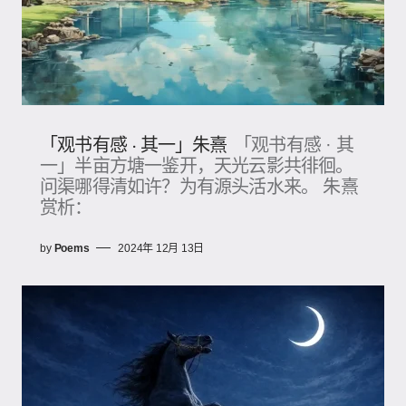
「观书有感 · 其一」朱熹
「观书有感 · 其
一」半亩方塘一鉴开，天光云影共徘徊。
问渠哪得清如许？为有源头活水来。 朱熹
赏析：
by
Poems
2024年 12月 13日