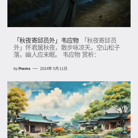
「秋夜寄邱员外」韦应物
「秋夜寄邱员
外」怀君属秋夜，散步咏凉天。空山松子
落，幽人应未眠。 韦应物 赏析：
by
Poems
2024年 5月 11日