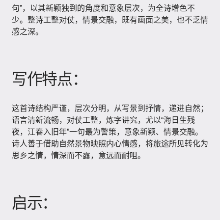
句”，以其新颖独到的角度和意象层次，为全诗增色不
少。整诗工整对仗，情景交融，既有画面之美，也不乏情
感之深。
写作特点：
这首诗结构严谨，层次分明，从写景到抒情，递进自然；
语言清新流畅，对仗工整，炼字讲究，尤以“海日生残
夜，江春入旧年”一句最为警策，意象新颖、情景交融。
诗人善于借助自然景物映照内心情感，将旅途所见转化为
思乡之情，情深而不露，意远而耐咀。
启示：