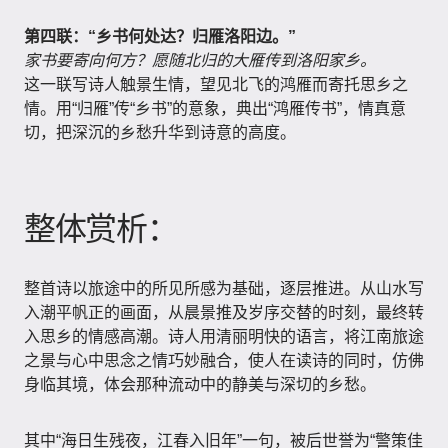
第四联：“乡书何处达？归雁洛阳边。”
家书要寄向何方？愿随北归的大雁传到洛阳家乡。
这一联写诗人触景生情，望见北飞的鸿雁而寄托思乡之
情。用“归雁”传“乡书”的意象，典出“鸿雁传书”，情真意
切，把深沉的乡愁升华到诗意的高度。
整体赏析：
整首诗以旅途中的所见所感为基础，逐层推进。从山水写
入潮平帆正的画面，从晨景推及岁序交替的时刻，最终转
入思乡的情感高潮。诗人用清丽明快的语言，将江南旅途
之景与心中思念之情巧妙融合，使人在读诗的同时，仿佛
身临其境，体会那种流动中的静美与深切的乡愁。
其中“海日生残夜，江春入旧年”一句，被后世誉为“警策佳