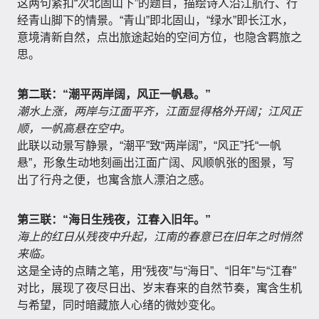
这两句紧扣“次北固山下”的题目，描绘诗人沿江航行、行
经青山脚下的情景。“青山”即北固山，“绿水”即长江水，
意境清新自然，点出旅途起始的空间方位，也隐含羁旅之
思。
第二联：“潮平两岸阔，风正一帆悬。”
潮水上涨，两岸与江面平齐，江面显得格外开阔；江风正
顺，一帆高悬在空中。
此联以动景写静景，“潮平”致“两岸阔”，“风正”托“一帆
悬”，形象生动地刻画出江面广阔、风顺帆张的图景，写
出了行舟之便，也寓含旅人漂泊之感。
第三联：“海日生残夜，江春入旧年。”
海上的红日从残夜中升起，江南的春意已在旧年之时悄然
来临。
这是全诗的点睛之笔，用“残夜”与“海日”、“旧年”与“江春”
对比，展现了夜尽日出、岁末春来的自然节奏，寓含生机
与希望，同时暗藏旅人心绪的微妙变化。