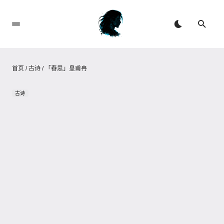
首页
/
古诗
/
「春思」皇甫冉
古诗