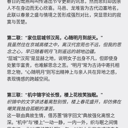
春日的莺燕鸣叫传递出节令更新的讯息，然而思妇却因亲
人不在身边而无心欣喜。马邑、龙堆皆为古代边塞地名，
此联以春景之盛与情境之苦形成强烈对比，突显思妇的寂
寞与苦楚。
第二联：“家住层城邻汉苑，心随明月到胡天。”
我虽然住在京城高楼之中，离汉代宫苑也不远，但我的思
念之心，早已随着明月飞到遥远的胡地边疆。
“层城”“汉苑”是显赫之地，说明女子出身不凡，但即使身
处繁华富贵，也难解思念之苦。“明月”常为古诗中寄托相
思之物，“心随明月”则写出精神上与亲人共在异地之感，
表现情感的跨越空间。
第三联：“机中锦字论长恨，楼上花枝笑独眠。”
织锦中的文字讲述着离愁别恨，楼上春花盛开，却仿佛在
嘲笑我独自孤眠的凄苦。
这一联由典故生情，借苏蕙“锦字回文”典故强化离恨之
深。“机中”与“楼上”一动一静，一内一外，织与眠之间情