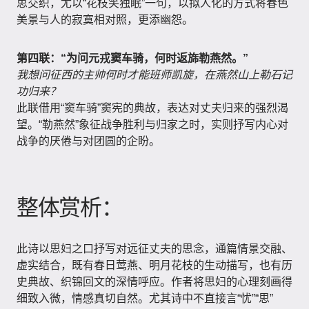
思交织，尤以“花枝笑独眠”一句，以拟人化的方式将春色
美景与人的寂寞相对照，更添幽怨。
第四联：“为问元戎窦车骑，何时返旆勒燕然。”
我想问征西的主帅何时才能班师凯旋，在燕然山上勒石记
功归来？
此联借用“窦车骑”窦宪的典故，表达对丈夫归来的强烈渴
望。“勒燕然”象征战争胜利与归家之时，实则抒写内心对
战争的厌倦与对团圆的企盼。
整体赏析：
此诗以思妇之口抒写对远征丈夫的思念，通篇情景交融、
虚实结合，既有春日莺燕、明月花枝的生动描写，也有历
史典故、织锦回文的深情呼应。作者将思妇的心理刻画得
细致入微，情感真切自然。尤其诗中不直接言“忧”“思”