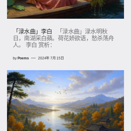
「渌水曲」李白
「渌水曲」渌水明秋
日，南湖采白蘋。荷花娇欲语，愁杀荡舟
人。 李白 赏析：
by
Poems
2024年 7月 15日