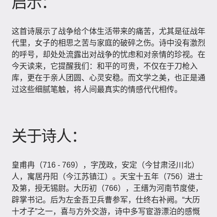
启示：
这首诗展示了战争给个体生活带来的痛苦，尤其是征战年
代里，女子的相思之苦与家庭的破碎之伤。诗中没有激烈
的呼号，却处处流露出对战争的忧虑和对亲情的珍视。在
今天读来，它提醒我们：和平的可贵，不仅在于刀枪入
库，更在于亲人团圆、心灵安稳。而文学之美，也正是通
过这些细腻笔触，将人间最真实的情感代代相传。
关于诗人：
皇甫冉（716 - 769），字茂政，安定（今甘肃泾川北）
人，寓居丹阳（今江苏镇江）。天宝十五年（756）进士
及第，授无锡尉。大历初（766），王缙为河南节度使，
辟掌书记。后为左金吾卫兵曹参军，仕终右补阙。“大历
十才子”之一，喜与方外交游，诗中多写宦游漂泊的感慨