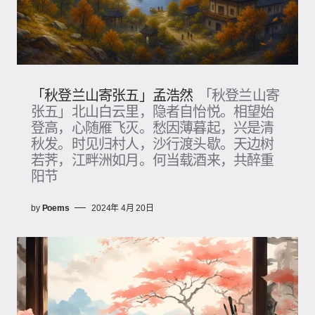
「秋登兰山寄张五」孟浩然
「秋登兰山寄
张五」北山白云里，隐者自怡悦。相望始
登高，心随雁飞灭。愁因薄暮起，兴是清
秋发。时见归村人，沙行渡头歇。天边树
若荠，江畔洲如月。何当载酒来，共醉重
阳节
by
Poems
2024年 4月 20日