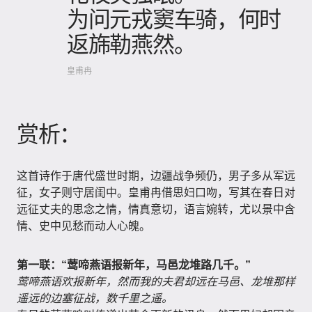
为问元戎窦车骑，何时
返旆勒燕然。
皇甫冉
赏析：
这首诗作于唐代盛世时期，边疆战争频仍，男子多从军远
征，女子则守居闺中。皇甫冉借思妇口吻，写其在春日对
远征丈夫的思念之情，情真意切，语言婉转，尤以景中含
情、史中见愁而动人心魄。
第一联：“莺啼燕语报新年，马邑龙堆路几千。”
莺啼燕语欢报新年，然而我的夫君却远在马邑、龙堆那样
遥远的边塞征战，数千里之遥。