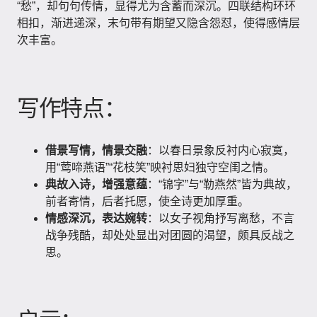
“愁”，却句句传情，显得尤为含蓄而深沉。四联结构环环
相扣，渐进递深，末句带有期望又隐含怨怼，使得感情层
次丰富。
写作特点：
借景写情，情景交融
：以春日景象反衬内心寂寞，
用“莺啼燕语”“花枝笑”映衬思妇独守空闺之情。
典故入诗，增强意蕴
：“锦字”与“勒燕然”皆为典故，
前者寄情，后者托愿，使全诗更加厚重。
情感深沉，表达婉转
：以女子视角抒写离愁，不言
战争残酷，却处处显出对团圆的渴望，颇具反战之
思。