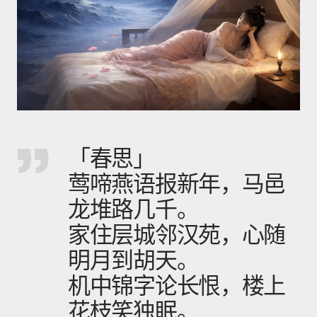
「春思」
莺啼燕语报新年，马邑
龙堆路几千。
家住层城邻汉苑，心随
明月到胡天。
机中锦字论长恨，楼上
花枝笑独眠。