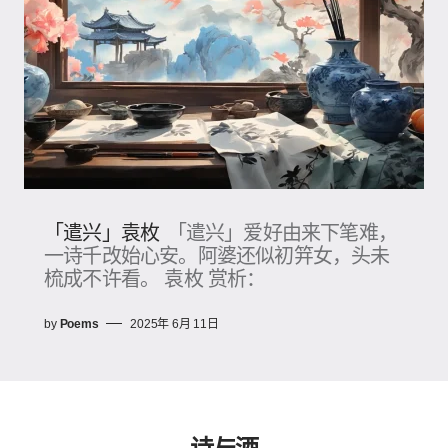
「遣兴」袁枚
「遣兴」爱好由来下笔难，
一诗千改始心安。阿婆还似初笄女，头未
梳成不许看。 袁枚 赏析：
by
Poems
2025年 6月 11日
诗与酒