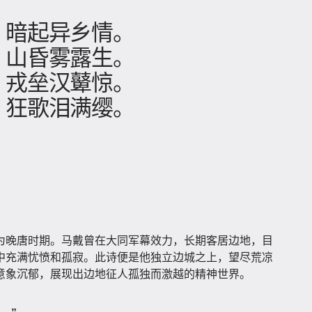
」
，暗起异乡情。
，山昏雾露生。
，戎垒汉鼙惊。
，狂歌泪满缨。
为晚唐时期。马戴曾在大同军幕效力，长期客居边地，目
中充满忧愤和孤寂。此诗便是他独立边城之上，望尽荒凉
意象沉郁，展现出边地征人孤独而激越的精神世界。