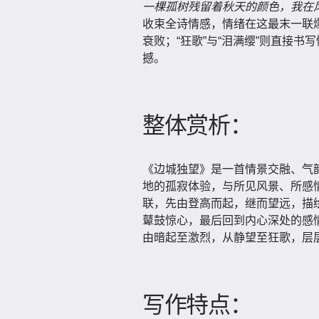
一棵孤树残留着秋天的颜色，我在
收束全诗情感，情绪在这最末一联
衰败；“狂歌”与“泪满缨”则直接
撼。
整体赏析：
《边城独望》是一首情景交融、气
地的孤寂体验，与所见风景、所感情
联，先由登高而起，继而望远，描
鼙鼓惊心，最后回到内心深处的感情
由暗起至激烈，从静望至狂歌，层
写作特点：