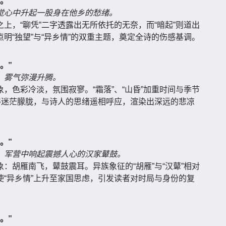
。”
觉心中升起一股身在他乡的愁绪。
上，“聊凭”二字透露出无所依托的无奈，而“暗起”则道出
明“独望”与“异乡情”的双重主题，奠定全诗的伤感基调。
。”
，雾气弥漫升腾。
，色彩冷淡，氛围寂寥。“霜落”、“山昏”加重时间与季节
得迷茫朦胧，与诗人的思绪遥相呼应，渲染出深远的悲凉
。”
，军营中响起震撼人心的汉家鼙鼓。
：胡雁南飞，鼙鼓震耳。异族象征的“胡雁”与“汉鼙”相对
“异乡情”上升至家国思虑，引发读者对时局与身份的复
。”