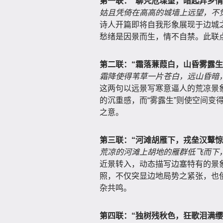
第一联：“聊凭危堞望，暗起异乡情
姑且凭倚在高高的城墙上远望，不
诗人开篇即将自我形象展现于边城之
愁绪是因景而生，情不自禁。此联点
第二联：“霜落蒹葭白，山昏雾露生
霜降使得苇草一片苍白，远山昏暗
这两句以远景写寒意逼人的荒凉景象
的沉重感，而“雾露生”则使空间变
之意。
第三联：“河滩胡雁下，戎垒汉鼙惊
荒凉的河滩上胡地的雁群低飞而下
近景转入，动态描写边塞特有的景象
照，不仅突显边地局势之紧张，也使
杂共鸣。
第四联：“独树残秋色，狂歌泪满缨