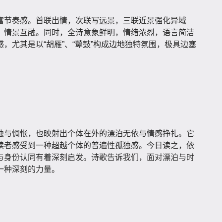
富节奏感。首联出情，次联写远景，三联近景强化异域
，情景互融。同时，全诗意象鲜明，情绪浓烈，语言简洁
，尤其是以“胡雁”、“鼙鼓”构成边地独特氛围，极具边塞
独与惆怅，也映射出个体在外的漂泊无依与情感挣扎。它
读者感受到一种超越个体的普遍性孤独感。今日读之，依
与身份认同有着深刻启发。诗歌告诉我们，面对漂泊与时
一种深刻的力量。