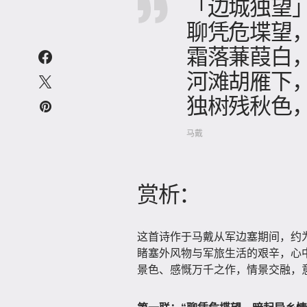
「边城独望
聊凭危堞望
霜落蒹葭白
河滩胡雁下
独树残秋色
马戴
赏析：
这首诗作于马戴从军边塞期间，约
睹塞外风物与军旅生活的艰辛，心
景色、感慨万千之作，情景交融，