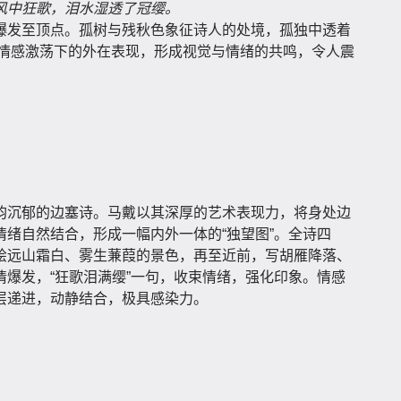
风中狂歌，泪水湿透了冠缨。
爆发至顶点。孤树与残秋色象征诗人的处境，孤独中透着
书写情感激荡下的外在表现，形成视觉与情绪的共鸣，令人震
韵沉郁的边塞诗。马戴以其深厚的艺术表现力，将身处边
绪自然结合，形成一幅内外一体的“独望图”。全诗四
绘远山霜白、雾生蒹葭的景色，再至近前，写胡雁降落、
爆发，“狂歌泪满缨”一句，收束情绪，强化印象。情感
层递进，动静结合，极具感染力。