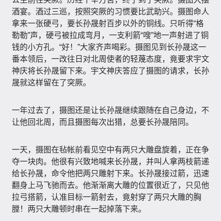
酒宴。酒过三巡，按照突厥的习惯要比武助兴。摄图命人
拿来一张硬弓，要长孙晟射百步以外的铜线。只听得“格
勒勒”声，硬弓被拉成弯月，一支利箭“嗖”地一声射进了铜
钱的小方孔。“好！”大家齐声喝彩。摄图见到长孙晟这一
番本领后，一改往日对北周使者的轻蔑态度，竟要求宇文
神庆将长孙晟留下来。宇文神庆答应了摄图的请求，长孙
晟就这样留在了突厥。
一年过去了，摄图还是让长孙晟继续跟随在自己身边，不
让他回北周，而且摄图每次出猎，总要长孙晟陪同。
一天，摄图在毡帐前看见空中有两只大雕盘旋着，正在争
夺一块肉。他很有兴致地喊来长孙晟，并叫人拿两枝箭递
给长孙晟，命令他把两只雕射下来。长孙晟接过箭，迅速
翻身上马飞驰而去。他渐渐离大雕的位置很近了，只见他
拉弓搭箭，认准目标一箭射去，竟射穿了两只大雕的胸
膛！两只大雕顿时串在一起掉落下来。