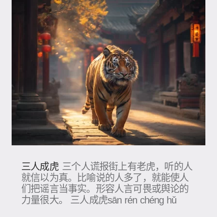
三人成虎
三个人谎报街上有老虎，听的人
就信以为真。比喻说的人多了，就能使人
们把谣言当事实。形容人言可畏或舆论的
力量很大。 三人成虎sān rén chéng hǔ