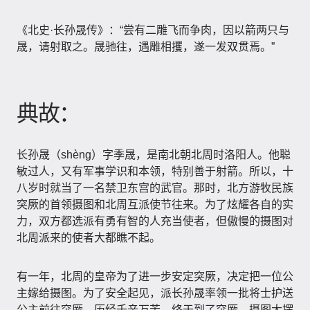
《北史·长孙晟传》：“尝有二雕飞而争肉，因以箭两只与
晟，请射取之。晟驰往，遇雕相攫，遂一发双贯焉。”
典故：
长孙晟（shèng）字季晟，是南北朝北周时洛阳人。他聪
敏过人，又有军事学识和本领，特别善于射箭。所以，十
八岁时就当了一名禁卫东宫的武官。那时，北方游牧民族
突厥的首领摄图和北周互派使节往来。为了炫耀各自的实
力，双方都选派有勇有智的人充当使者，但傲慢的摄图对
北周派来的使者大都瞧不起。
有一年，北周的皇帝为了进一步安定突厥，决定把一位公
主嫁给摄图。为了安全起见，派长孙晟率领一批将士护送
公主前往突厥。历经千辛万苦，终于到了突厥。摄图大摆