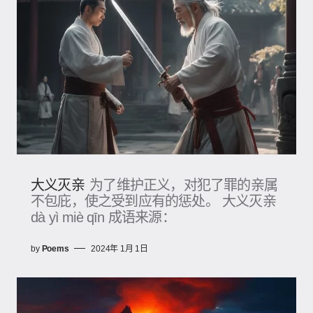
大义灭亲
为了维护正义，对犯了罪的亲属
不包庇，使之受到应有的惩处。 大义灭亲
dà yì miè qīn 成语来源：
by
Poems
2024年 1月 1日