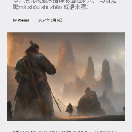
事，后比喻服从指挥或追随某人。 马首是
瞻mǎ shǒu shì zhān 成语来源：
by
Poems
2024年 1月 6日