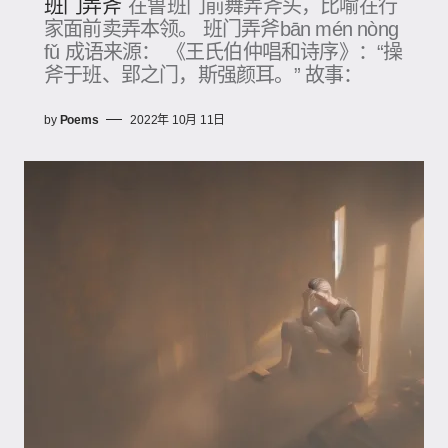
班门弄斧
在鲁班门前舞弄斧头，比喻在行
家面前卖弄本领。 班门弄斧bān mén nòng
fǔ 成语来源： 《王氏伯仲唱和诗序》：“操
斧于班、郢之门，斯强颜耳。” 故事：
by
Poems
2022年 10月 11日