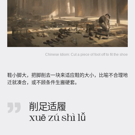
Chinese Idiom: Cut a piece of foot off to fit the shoe
鞋小脚大，把脚削去一块来适应鞋的大小，比喻不合理地
迁就凑合，或不顾条件生搬硬套。
削足适履
xuē zú shì lǚ