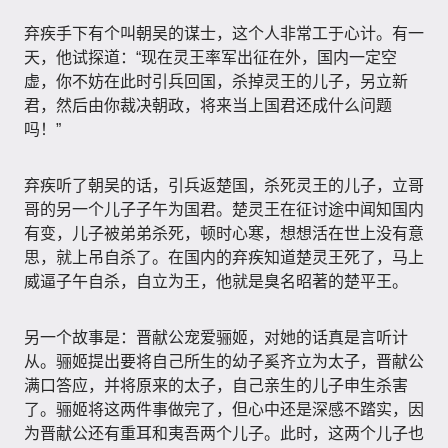
弃疾手下有个叫朝吴的谋士，这个人非常工于心计。有一
天，他试探道：“现在灵王率军出征在外，国内一定空
虚，你不妨在此时引兵回国，杀掉灵王的儿子，另立新
君，然后由你裁决朝政，将来当上国君还成什么问题
吗！”
弃疾听了朝吴的话，引兵返楚国，杀死灵王的儿子，立哥
哥的另一个儿子子午为国君。楚灵王在征讨途中闻知国内
有变，儿子被弟弟杀死，顿时心寒，想想活在世上没有意
思，就上吊自杀了。在国内的弃疾知道楚灵王死了，马上
威逼子午自杀，自立为王，他就是臭名昭著的楚平王。
另一个故事是：晋献公宠爱骊姬，对她的话真是言听计
从。骊姬提出要将自己所生的幼子奚齐立为太子，晋献公
满口答应，并将原来的太子，自己亲生的儿子申生杀害
了。骊姬将这两件事做完了，但心中还是深感不踏实，因
为晋献公还有重耳和夷吾两个儿子。此时，这两个儿子也