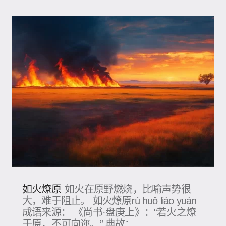
如火燎原
如火在原野燃烧，比喻声势很
大，难于阻止。 如火燎原rú huǒ liáo yuán
成语来源： 《尚书·盘庚上》：“若火之燎
于原，不可向迩。” 典故：