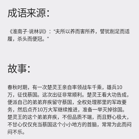
成语来源：
《淮南子·说林训》：“夫所以养而害所养，譬犹削足而适
履，杀头而便冠。”
故事：
春秋时期，有一次楚灵王亲自率领战车千乘，雄兵10
万，征伐蔡国。这次出征非常顺利。楚灵王看大功告成，
便派自己的弟弟弃疾留守蔡国，全权处理那里的军政要
务，然后点齐10万大军继续推进，准备一举灭掉徐国。
楚灵王的这个弟弟弃疾，不但品质不端，而且野心极大，
不甘心仅仅充当蔡国这个小小地方的首脑，常常为此而闷
闷不乐。