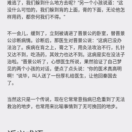
难逃了，我们躲到什么地方去呢？”另一个小孩说道：“这
没什么可怕的，我们躲到肓的上面，膏的下面，无论他怎
样用药，都奈何我们不得。”
不一会儿，缓到了，立刻被请进了晋景公的卧室，替晋景
公诊断病情。诊断后，那医生对晋景公说：“这病已没办
法治了。疾病在肓之上，膏之下，用灸法攻治不行，扎针
又达不到，吃汤药，其效力也达不到。这病是实在没法子
治啦。”晋景公听了，心想医生所说，果然验证了自己梦
见的两个小孩的对话，便点了点头说：“你的医术真高明
啊！”说毕，叫人送了一份厚礼给医生，让他回秦国去
了。
当然这只是一个传说，现在它常常意指病已危重到了无法
救治的地步，也常用来比喻事情到了无可挽回的地步。