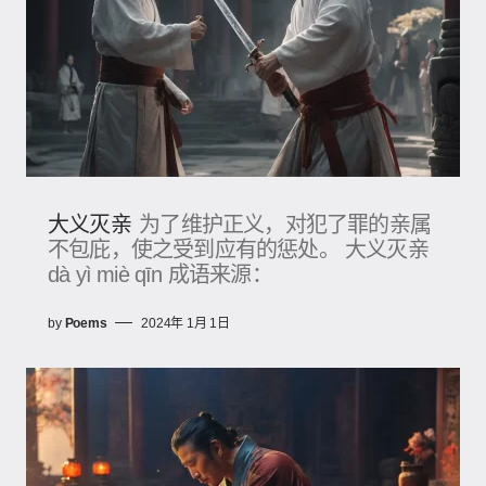
大义灭亲
为了维护正义，对犯了罪的亲属
不包庇，使之受到应有的惩处。 大义灭亲
dà yì miè qīn 成语来源：
by
Poems
2024年 1月 1日