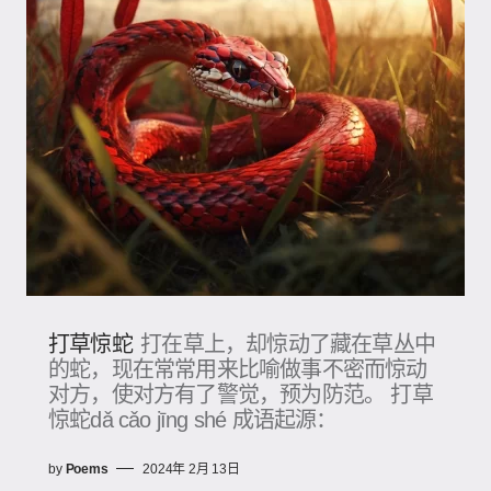
打草惊蛇
打在草上，却惊动了藏在草丛中
的蛇，现在常常用来比喻做事不密而惊动
对方，使对方有了警觉，预为防范。 打草
惊蛇dǎ cǎo jīng shé 成语起源：
by
Poems
2024年 2月 13日