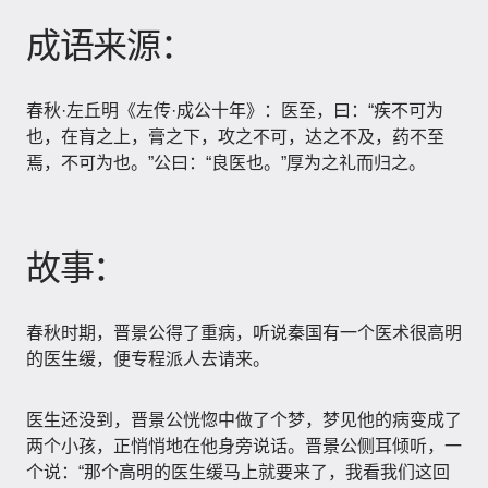
成语来源：
春秋·左丘明《左传·成公十年》：医至，曰：“疾不可为
也，在肓之上，膏之下，攻之不可，达之不及，药不至
焉，不可为也。”公曰：“良医也。”厚为之礼而归之。
故事：
春秋时期，晋景公得了重病，听说秦国有一个医术很高明
的医生缓，便专程派人去请来。
医生还没到，晋景公恍惚中做了个梦，梦见他的病变成了
两个小孩，正悄悄地在他身旁说话。晋景公侧耳倾听，一
个说：“那个高明的医生缓马上就要来了，我看我们这回