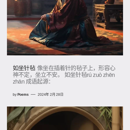
如坐针毡
像坐在插着针的毡子上，形容心
神不定，坐立不安。 如坐针毡rú zuò zhēn
zhān 成语起源：
by
Poems
2024年 2月 28日