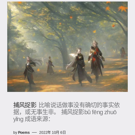
捕风捉影
比喻说话做事没有确切的事实依
据，或无事生非。 捕风捉影bǔ fēng zhuō
yǐng 成语来源：
by
Poems
2022年 10月 6日