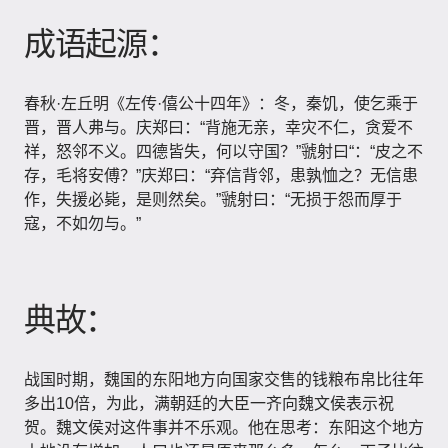
成语起源：
春秋·左丘明《左传·僖公十四年》：冬，秦饥，使乞乘于
晋，晋人弗与。庆郑曰：“背施无亲，幸灾不仁，贪爱不
祥，怒邻不义。四德皆失，何以守国？”虢射曰“：“皮之不
存，毛将安傅？”庆郑曰：“弃信背邻，患孰恤之？无信患
作，失援必毙，是则然矣。”虢射曰：“无损于怨而厚于
寇，不如勿与。”
典故：
战国时期，魏国的东阳地方向国家交售的钱粮布帛比往年
多出10倍，为此，满朝廷的大臣一齐向魏文侯表示祝
贺。魏文侯对这件事并不乐观。他在思考：东阳这个地方