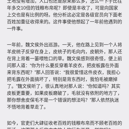
土地没有增加，人口也还是原来那么多，怎么一下子比往
年多交10倍的钱粮布帛呢？即使是丰收了，可是向国家
上交也是有比例的呀。他分析这必定是各级官员向下面老
百姓加重征收得来的。这件事使他想起了一年前他遇到的
一件事。
一年前，魏文侯外出巡游。一天，他在路上见到一个人将
羊皮统子反穿在身上，皮统子的毛向内，皮朝外，那人还
在背上背着一篓喂牲口的草。魏文侯感到很奇怪，便上前
问那人道：“你为什么要反穿着羊皮衣，把皮板露在外面
来背东西呢？”那人回答说：“我很爱惜这件皮衣，我担心
把毛露在外面搞坏了，特别是背东西时，我怕毛被磨掉
了。”魏文侯听了，很认真地对那人说：“你知道吗？其实
皮板更重要，如果皮板磨破了，毛就没有依附的地方了，
那你想舍皮保毛不是一个错误的想法吗？”那人依然执迷
不悟地背着草走了。
如今，官吏们大肆征收老百姓的钱粮布帛而不顾老百姓的