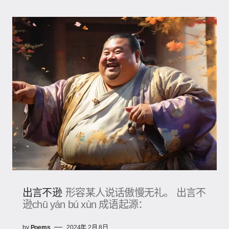
出言不逊
形容某人说话傲慢无礼。 出言不
逊chū yán bú xùn 成语起源：
by
Poems
2024年 2月 8日