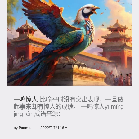
一鸣惊人
比喻平时没有突出表现，一旦做
起事来却有惊人的成绩。 一鸣惊人yī míng
jīng rén 成语来源：
by
Poems
2022年 7月 16日