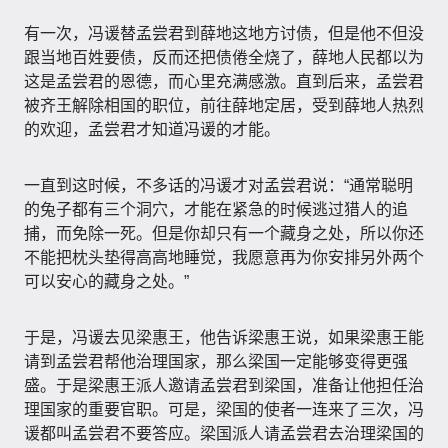
有一次，冯谖替孟尝君到薛地这地方讨债，但是他不但没
跟当地百姓要债，反而还把债倦全烧了，薛地人民都以为
这是孟尝君的恩德，而心里充满感激。直到后来，孟尝君
被齐王解除相国的职位，前往薛地定居，受到薛地人热烈
的欢迎，孟尝君才知道冯谖的才能。
一直到这时候，不多话的冯谖才对孟尝君说：“通常聪明
的兔子都有三个洞穴，才能在紧急的时候逃过猎人的追
捕，而免除一死。但是你却只有一个藏身之处，所以你还
不能把枕头垫得高高地睡觉，我愿意再为你安排另外两个
可以安心的藏身之处。”
于是，冯谖去见梁惠王，他告诉梁惠王说，如果梁惠王能
请到孟尝君帮他治理国家，那么梁国一定能够变得更强
盛。于是梁惠王派人邀请孟尝君到梁国，准备让他担任治
理国家的重要官职。可是，梁国的使者一连来了三次，冯
谖都叫孟尝君不要答应。梁国派人请孟尝君去治理梁国的