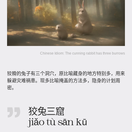
Chinese Idiom: The cunning rabbit has three burrows
狡猾的兔子有三个洞穴，原比喻藏身的地方特别多，用来
躲避灾难祸患。现多比喻掩盖的方法多，隐身的计划周
密。
狡兔三窟
jiǎo tù sān kū