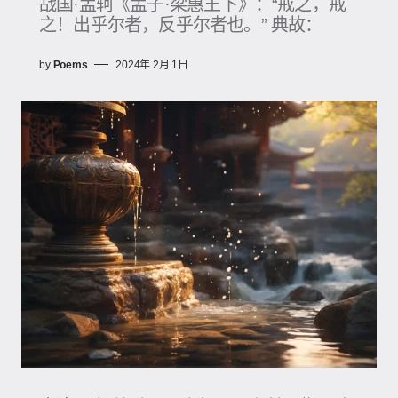
战国·孟轲《孟子·梁惠王下》：“戒之，戒
之！出乎尔者，反乎尔者也。” 典故：
by
Poems
2024年 2月 1日