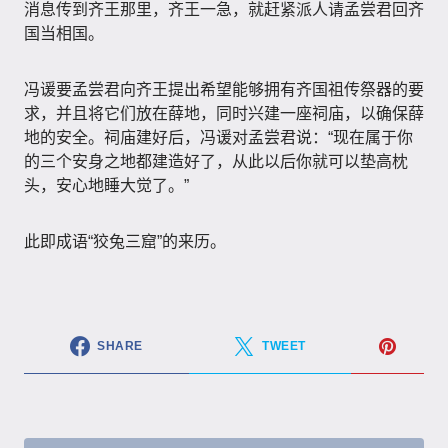
消息传到齐王那里，齐王一急，就赶紧派人请孟尝君回齐
国当相国。
冯谖要孟尝君向齐王提出希望能够拥有齐国祖传祭器的要
求，并且将它们放在薛地，同时兴建一座祠庙，以确保薛
地的安全。祠庙建好后，冯谖对孟尝君说：“现在属于你
的三个安身之地都建造好了，从此以后你就可以垫高枕
头，安心地睡大觉了。”
此即成语“狡兔三窟”的来历。
SHARE
TWEET