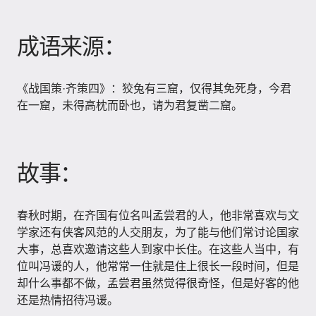
成语来源：
《战国策·齐策四》：狡兔有三窟，仅得其免死身，今君
在一窟，未得高枕而卧也，请为君复凿二窟。
故事：
春秋时期，在齐国有位名叫孟尝君的人，他非常喜欢与文
学家还有侠客风范的人交朋友，为了能与他们常讨论国家
大事，总喜欢邀请这些人到家中长住。在这些人当中，有
位叫冯谖的人，他常常一住就是住上很长一段时间，但是
却什么事都不做，孟尝君虽然觉得很奇怪，但是好客的他
还是热情招待冯谖。