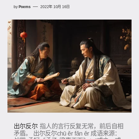
by
Poems
2022年 10月 16日
出尔反尔
指人的言行反复无常，前后自相
矛盾。 出尔反尔chū ěr fǎn ěr 成语来源：