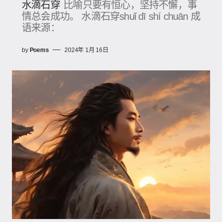
水滴石穿
比喻只要有恒心，坚持不懈，事
情总会成功。 水滴石穿shuǐ dī shí chuān 成
语来源：
by
Poems
2024年 1月 16日