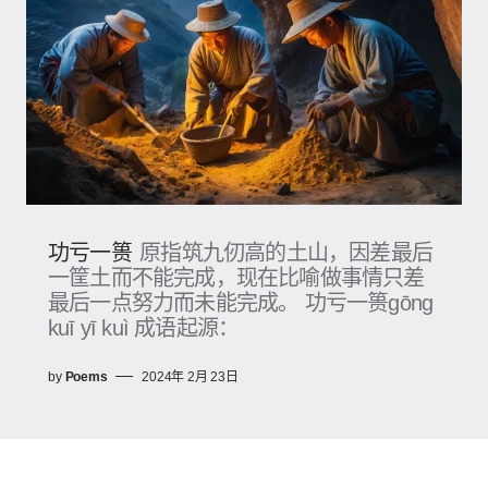
功亏一篑
原指筑九仞高的土山，因差最后
一筐土而不能完成，现在比喻做事情只差
最后一点努力而未能完成。 功亏一篑gōng
kuī yī kuì 成语起源：
by
Poems
2024年 2月 23日