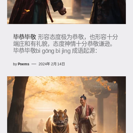
毕恭毕敬
形容态度极为恭敬，也形容十分
端庄和有礼貌，态度神情十分恭敬谦逊。
毕恭毕敬bì gōng bì jìng 成语起源：
by
Poems
2024年 2月 14日