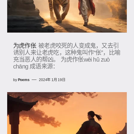
为虎作伥
被老虎咬死的人变成鬼，又去引
诱别人来让老虎吃，这种鬼叫作“伥”，比喻
充当恶人的帮凶。 为虎作伥wèi hǔ zuò
chāng 成语来源：
by
Poems
2024年 1月 19日