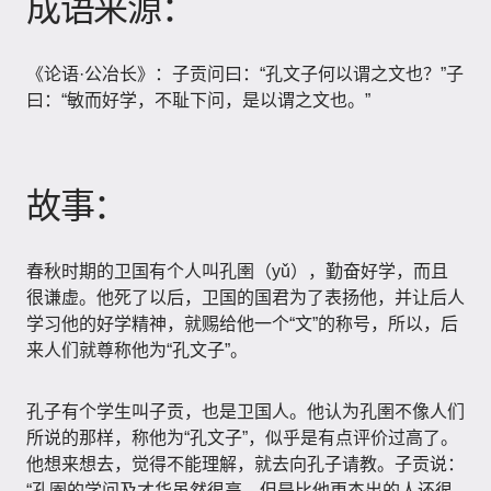
成语来源：
《论语·公冶长》：子贡问曰：“孔文子何以谓之文也？”子
曰：“敏而好学，不耻下问，是以谓之文也。”
故事：
春秋时期的卫国有个人叫孔圉（yǔ），勤奋好学，而且
很谦虚。他死了以后，卫国的国君为了表扬他，并让后人
学习他的好学精神，就赐给他一个“文”的称号，所以，后
来人们就尊称他为“孔文子”。
孔子有个学生叫子贡，也是卫国人。他认为孔圉不像人们
所说的那样，称他为“孔文子”，似乎是有点评价过高了。
他想来想去，觉得不能理解，就去向孔子请教。子贡说：
“孔圉的学问及才华虽然很高，但是比他更杰出的人还很