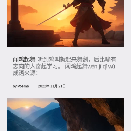
闻鸡起舞
听到鸡叫就起来舞剑，后比喻有
志向的人奋起学习。 闻鸡起舞wén jī qǐ wǔ
成语来源：
by
Poems
2022年 11月 21日