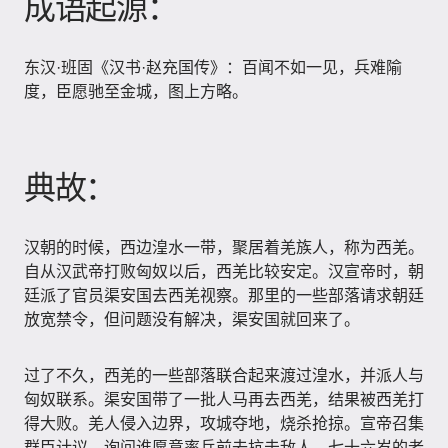
成语起源：
东汉·班固《汉书·赵充国传》：百闻不如一见，兵难隃
度，臣愿驰至金城，图上方略。
典故：
汉朝的时候，西边湟水一带，聚居着羌族人，称为西羌。
自从汉武帝打败匈奴以后，西羌比较安定。汉宣帝时，朝
廷派了官员渠安国去西羌视察。那里的一些部落请求朝廷
放宽禁令，但问题没有解决，渠安国就回来了。
过了不久，西羌的一些部落联合起来渡过湟水，并派人与
匈奴联系。渠安国带了一批人马再去西羌，结果被西羌打
得大败。羌人侵入边界，攻城夺地，烧杀抢掠。宣帝召集
群臣计议，询问谁愿意率兵前去抗击敌人。七十六岁的老