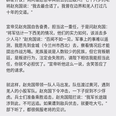
将赵充国说：“我去最合适了。我曾在边界和羌人打过几
十年的交道。”
宣帝见赵充国自告奋勇，担当这一重任，于是问赵充国：
“将军估计一下西羌的情况，他们的实力如何，该派去多
少人马？”赵充国说：“百闻不如一见，军事上的事难以遥
测，我愿先到金城（今兰州市西北）去，察看情况后才能
提出作战方略。羌族虽说是人数较少的民族，但它背叛朝
廷，是叛逆行为，注定会失败的，请陛下相信我能担当此
任，你就不必担忧了。”宣帝听他这么一说，含笑答应了
他的请求。
就这样，赵充国带领一队人马出发。队伍渡过黄河，遇到
羌人的小股军队。赵充国下令冲击，一下子捉到不少俘
虏。兵士们准备乘胜追击，赵充国阻拦说：“我军长途跋
涉到此，不可远追。如果遭到敌兵伏击，就要吃大亏。”
部下听了，都很佩服老将的见识。