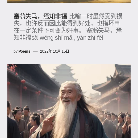
塞翁失马，焉知非福
比喻一时虽然受到损
失，也许反而因此能得到好处，也指坏事
在一定条件下可变为好事。 塞翁失马，焉
知非福sài wēng shī mǎ , yān zhī fēi
by
Poems
2022年 10月 15日