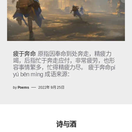
疲于奔命
原指因奉命到处奔走，精疲力
竭，后指忙于奔走应付，非常疲劳，也形
容事情繁多，忙得精疲力尽。 疲于奔命pí
yú bēn mìng 成语来源：
by
Poems
2022年 9月 25日
诗与酒