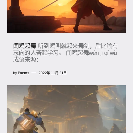
闻鸡起舞
听到鸡叫就起来舞剑，后比喻有
志向的人奋起学习。 闻鸡起舞wén jī qǐ wǔ
成语来源：
by
Poems
2022年 11月 21日