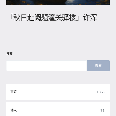
「秋日赴阙题潼关驿楼」许浑
搜索
搜索
1363
古诗
71
诗人