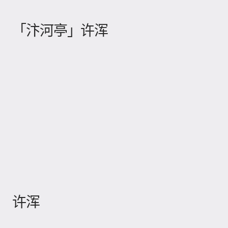
「汴河亭」许浑
许浑