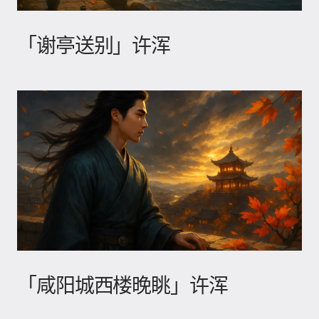
「谢亭送别」许浑
「咸阳城西楼晚眺」许浑