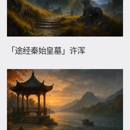
「途经秦始皇墓」许浑