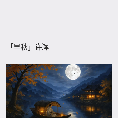
「早秋」许浑