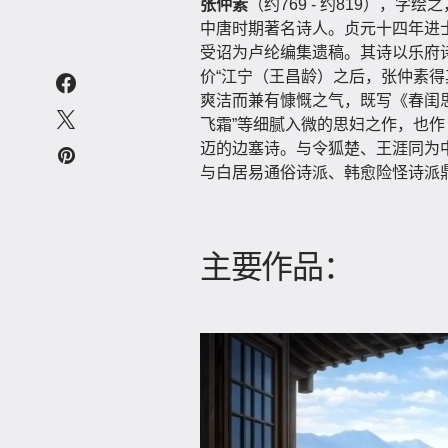
张仲素
（约769 - 约819），
中唐时期著名诗人。贞元十四年进
受诏为卢纶编集遗稿。其诗以乐府
价“江宁（王昌龄）之后，张仲素得
爽洁而兼有慷慨之气，既写《春闺思
飞霜”等细腻入微的思妇之作，也作
迈的边塞诗。与令狐楚、王涯同为
与白居易通俗诗派、韩愈险怪诗派
主要作品：