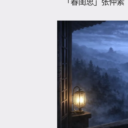
「春闺思」张仲素