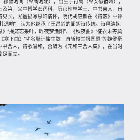
字绘之，郡望河间（今属河北），出生于符离（今安徽宿州），
士及第，又中博学宏词科，历官翰林学士、中书舍人，曾
诗见长，尤擅描写思妇情怀，明代胡应麟在《诗薮》中评
其遗响”，认为他继承了王昌龄的闺怨诗传统。诗风清婉
》“提笼忘采叶，昨夜梦渔阳”、《秋夜曲》“征衣未寄莫
《塞下曲》“功名耻计擒生数，直斩楼兰报国恩”等雄健豪
中书舍人，诗歌唱和，合编为《元和三舍人集》，在当时
鼎足而立。