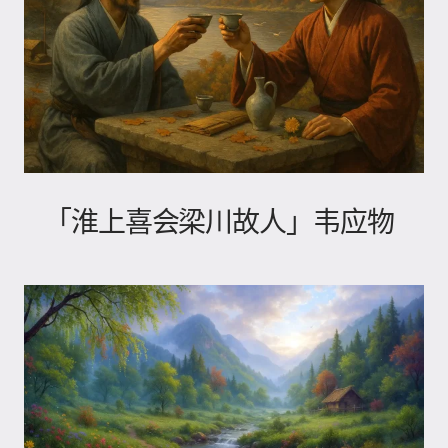
「淮上喜会梁川故人」韦应物