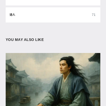
71
诗人
YOU MAY ALSO LIKE