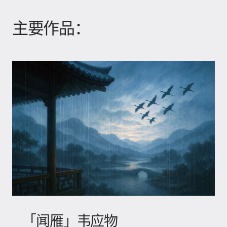
主要作品：
「闻雁」韦应物