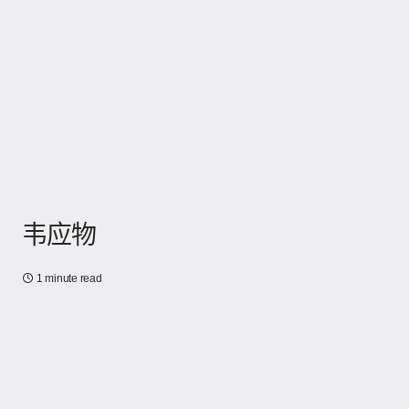
韦应物
1 minute read