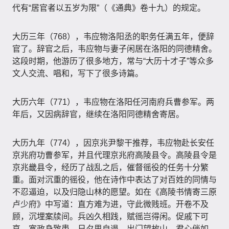
代有“居官者以五岁为限”（《通典》卷十九）的规定。
大历三年（768），韦应物洛阳丞的职务任满五年，便辞
官了。辞官之后，韦应物与妻子闲居在洛阳的同德精舍。
这段时期，他游历了很多地方，常与“大历十才子”等众多
文人交流、唱和，写下了很多诗篇。
大历六年（771），韦应物在洛阳任河南府兵曹参军。两
年后，又因病辞官，继续在洛阳同德精舍寄居。
大历九年（774），因京兆尹黎干推荐，韦应物赴长安任
京兆府功曹参军，并且代理京兆府高陵县令。高陵县令是
京兆畿县令，经历了战乱之后，催督徭役的任务十分繁
重。面对沉重的徭役，他在诗作中表达了对百姓的同情与
不忍逼迫，以及归隐山林的愿望。如在《高陵书情寄三原
卢少府》中写道：直方难为进，守此微贱班。开卷不及
顾，沉埋案牍间。兵凶久相践，赋徭岂得闲。促戚下可
哀，宽政身致患。日夕思自退，出门望故山。君心倘如