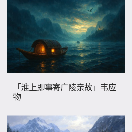
「淮上即事寄广陵亲故」韦应
物