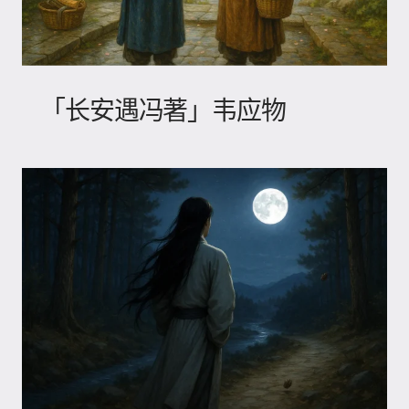
「长安遇冯著」韦应物