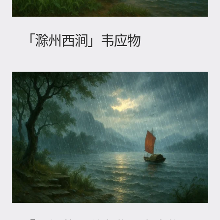
「滁州西涧」韦应物