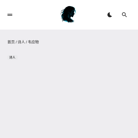
首页
/
诗人
/
韦应物
诗人