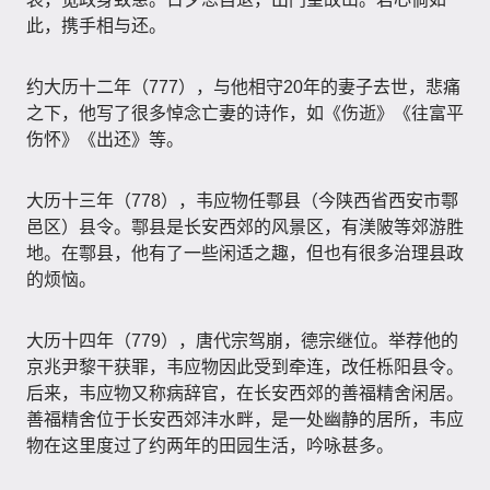
此，携手相与还。
约大历十二年（777），与他相守20年的妻子去世，悲痛
之下，他写了很多悼念亡妻的诗作，如《伤逝》《往富平
伤怀》《出还》等。
大历十三年（778），韦应物任鄠县（今陕西省西安市鄠
邑区）县令。鄠县是长安西郊的风景区，有渼陂等郊游胜
地。在鄠县，他有了一些闲适之趣，但也有很多治理县政
的烦恼。
大历十四年（779），唐代宗驾崩，德宗继位。举荐他的
京兆尹黎干获罪，韦应物因此受到牵连，改任栎阳县令。
后来，韦应物又称病辞官，在长安西郊的善福精舍闲居。
善福精舍位于长安西郊沣水畔，是一处幽静的居所，韦应
物在这里度过了约两年的田园生活，吟咏甚多。