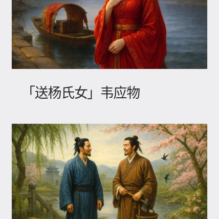
「送杨氏女」韦应物