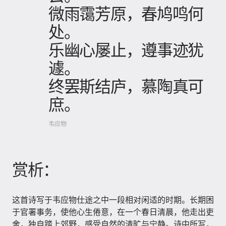
微雨霭芳原，春鸠鸣何
处。
乐幽心屡止，遵事迹犹
遽。
终罢斯结庐，慕陶真可
庶。
韦应物
赏析：
这首诗写于韦应物仕途之中一段相对闲适的时期。长期困
于官署事务，使他心生倦意，在一个春日清晨，他走出吏
舍，独自踏上郊野，感受自然的清旷与宁静。诗中所写，