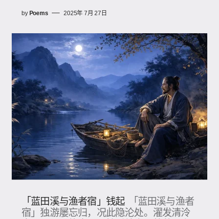
by
Poems
2025年 7月 27日
「蓝田溪与渔者宿」钱起
「蓝田溪与渔者
宿」独游屡忘归，况此隐沦处。濯发清泠