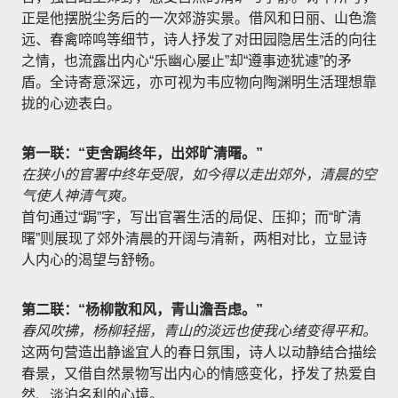
正是他摆脱尘务后的一次郊游实景。借风和日丽、山色澹
远、春禽啼鸣等细节，诗人抒发了对田园隐居生活的向往
之情，也流露出内心“乐幽心屡止”却“遵事迹犹遽”的矛
盾。全诗寄意深远，亦可视为韦应物向陶渊明生活理想靠
拢的心迹表白。
第一联：“吏舍跼终年，出郊旷清曙。”
在狭小的官署中终年受限，如今得以走出郊外，清晨的空
气使人神清气爽。
首句通过“跼”字，写出官署生活的局促、压抑；而“旷清
曙”则展现了郊外清晨的开阔与清新，两相对比，立显诗
人内心的渴望与舒畅。
第二联：“杨柳散和风，青山澹吾虑。”
春风吹拂，杨柳轻摇，青山的淡远也使我心绪变得平和。
这两句营造出静谧宜人的春日氛围，诗人以动静结合描绘
春景，又借自然景物写出内心的情感变化，抒发了热爱自
然、淡泊名利的心境。