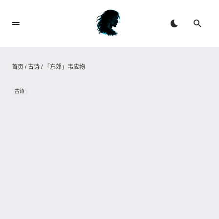
首页
/
古诗
/
「东郊」韦应物
古诗