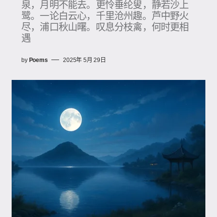
泉，月明不能去。更怜垂纶叟，静若沙上
鹭。一论白云心，千里沧州趣。芦中野火
尽，浦口秋山曙。叹息分枝禽，何时更相
遇
by
Poems
2025年 5月 29日