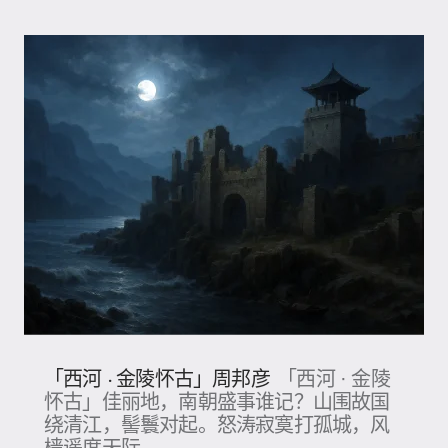
「西河 · 金陵怀古」周邦彦
「西河 · 金陵
怀古」佳丽地，南朝盛事谁记？山围故国
绕清江，髻鬟对起。怒涛寂寞打孤城，风
樯遥度天际。