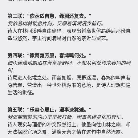
第三联：“依丛适自憩，缘涧还复去。”
我依着树林歇息片刻，又顺着溪涧漫步前行。
诗人在林间溪畔自由徜徉，表现出暂离世俗羁绊后那份自
适与悠然，字里行间满是对自然的亲近与留恋。
第四联：“微雨霭芳原，春鸠鸣何处。”
细雨迷濛地飘洒在芳草原野间，不知从何处传来春鸠的啼
叫。
诗意进入化境之处。雨丝如烟，原野迷濛，春鸠的叫声若
隐若现，营造出一种世外桃源般的意境，是诗人理想归隐
生活的象征。
第五联：“乐幽心屡止，遵事迹犹遽。”
我渴望幽静的内心常常被打断，因事务缠身依旧奔忙。
诗人现实与理想的冲突跃然纸上。他虽向往山林之幽，却
无法摆脱官场之累，满腹无奈之情在这句中自然流露。