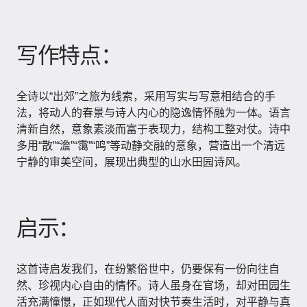
写作特点：
全诗以“出郊”之旅为线索，采用写实与写意相结合的手
法，将动人的春景与诗人内心的隐逸情怀融为一体。语言
清新自然，意象素淡而富于表现力，结构工整对仗。诗中
多用“散”“澹”“霭”“鸣”等动静交融的意象，营造出一个清远
宁静的审美空间，展现出典型的山水田园诗风。
启示：
这首诗启发我们，在纷繁俗世中，仍要保有一份向往自
然、珍视内心自由的情怀。诗人虽身在官场，却对田园生
活充满憧憬，正如现代人面对快节奏生活时，对平静与真