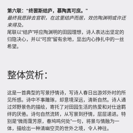
第六联：“终罢斯结庐，慕陶真可庶。”
最终我愿辞去官职，在这里结庐而居，效仿陶渊明或许还
来得及。
尾联以“结庐”呼应陶渊明的田园理想，诗人表达出坚定的
归隐决心，并以“可庶”留有余地，显出内心挣扎中的一丝
希望。
整体赏析：
这是一首典型的写景抒情诗，写诗人春日出游郊外时的所
见所感。诗中不事雕琢，却意境深远，清新自然。诗人通
过郊野景色的描绘，寄托了对田园生活的热爱和对仕途羁
绊的厌倦。诗句自然流转，从写景到抒情，层层递进。特
别是“微雨霭芳原，春鸠鸣何处”一句，将景与情融为一
体，描绘出一种清幽空灵的世外之境，令人神往。