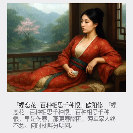
「蝶恋花 · 百种相思千种恨」欧阳修
「蝶
恋花 · 百种相思千种恨」百种相思千种
恨。早是伤春，那更春醪困。薄幸辜人终
不忿。何时枕畔分明问。