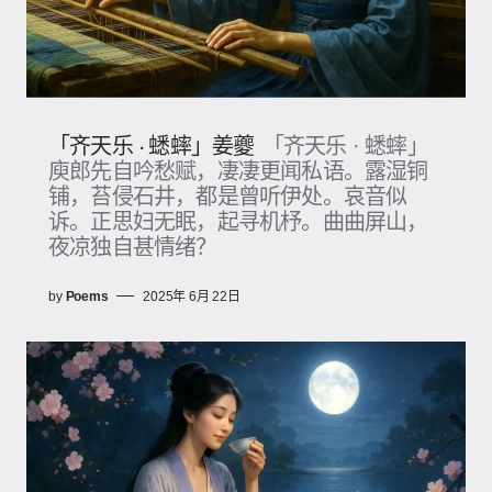
「齐天乐 · 蟋蟀」姜夔
「齐天乐 · 蟋蟀」
庾郎先自吟愁赋，凄凄更闻私语。露湿铜
铺，苔侵石井，都是曾听伊处。哀音似
诉。正思妇无眠，起寻机杼。曲曲屏山，
夜凉独自甚情绪？
by
Poems
2025年 6月 22日