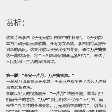
李白
赏析：
这首诗是李白《子夜吴歌》四首中的"秋歌"。《子夜歌》
本为六朝乐府吴声歌曲，多写男女恋情，李白则将其提升
到新的高度。这首秋歌以长安秋夜为背景，通过
万户捣衣
这一典型场景，将个人相思与家国命运紧密结合，表达了
人民对和平生活的深切渴望。
第一联："长安一片月，万户捣衣声。"
一轮秋月清辉普照长安城，千家万户都传来了为远人准备
寒衣的捣衣声。
首联以宏大的视角展开：
"一片月"
统照全城，营造出空
明而苍茫的意境；
"万户"
则点明这不仅是个人行为，而
是整个社会性的普遍景象。月光与捣衣声的结合，创造出
视觉与听觉的通感——月色本应宁静，却被此起彼伏的捣