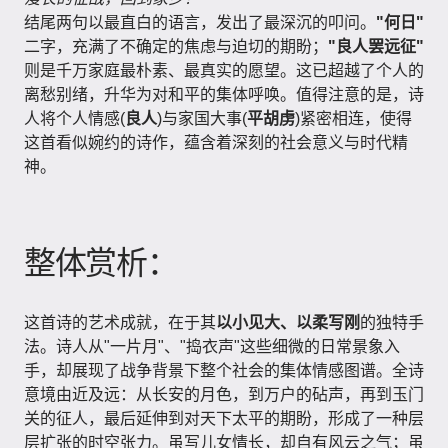
结尾两句以最直白的语言，发出了最深沉的叩问。
"何日"
二字，充满了不确定的焦虑与迫切的期盼；
"良人罢远征"
则是千万家庭最朴素、最真实的愿望。这已超越了个人的
离愁别绪，升华为对和平的集体呼唤。值得注意的是，诗
人将个人情感(
良人
)与家国大事(
平胡虏
)紧密相连，使得
这首看似婉约的诗作，蕴含着深刻的社会意义与时代精
神。
整体赏析：
这首诗的艺术成就，在于其
以小见大、以柔写刚
的独特手
法。诗人从"一片月"、"捣衣声"这些细微的日常景象入
手，却展现了战争背景下整个社会的集体情感图谱。全诗
意境由近及远：从长安的月色，到万户的砧声，再到玉门
关的征人，最后延伸到对天下太平的期盼，形成了一种层
层扩张的时空张力。虽写儿女情长，却自有风云之气；虽