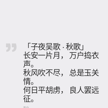
「子夜吴歌 · 秋歌」
长安一片月， 万户捣衣
声。
秋风吹不尽， 总是玉关
情。
何日平胡虏， 良人罢远
征。