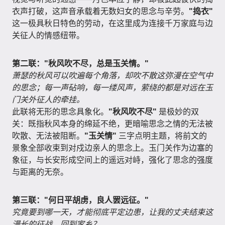
衣声打破，这声音承载着无数妇女的思念与辛劳。
"捣衣"
这一极具秋日特色的劳动，在这里成为连接千万家庭与边
关征人的情感纽带。
第二联："秋风吹不尽，总是玉关情。"
萧瑟的秋风可以吹遍每个角落，却吹不散这弥漫在空气中
的思念；每一声砧响，每一缕风声，萦绕的都是对远在玉
门关外征人的牵挂。
此联将无形的思念具象化。
"秋风吹不尽"
是极妙的双
关：既指秋风本身的绵延不绝，更暗喻思念之情的无法被
吹散、无法被阻断。
"玉关情"
三字点明主题，将前文的
景象全部收束到对戍边亲人的思念上。玉门关作为边塞的
象征，与长安形成空间上的遥远对峙，强化了思念的强度
与距离的无奈。
第三联："何日平胡虏，良人罢远征。"
究竟要到哪一天，才能彻底平定边患，让我的丈夫结束这
漫长的征战，回到家乡？