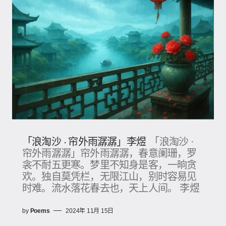
「浪淘沙 · 帘外雨潺潺」李煜
「浪淘沙 ·
帘外雨潺潺」帘外雨潺潺，春意阑珊，罗
衾不耐五更寒。梦里不知身是客，一晌贪
欢。独自莫凭栏，无限江山，别时容易见
时难。流水落花春去也，天上人间。 李煜
by
Poems
2024年 11月 15日