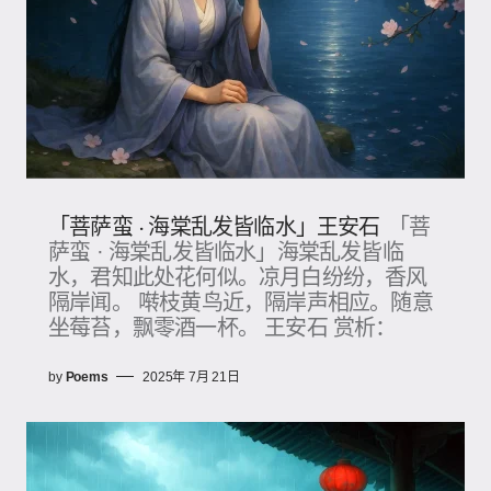
「菩萨蛮 · 海棠乱发皆临水」王安石
「菩
萨蛮 · 海棠乱发皆临水」海棠乱发皆临
水，君知此处花何似。凉月白纷纷，香风
隔岸闻。 啭枝黄鸟近，隔岸声相应。随意
坐莓苔，飘零酒一杯。 王安石 赏析：
by
Poems
2025年 7月 21日