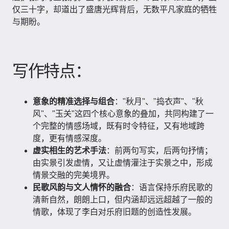
仅三十字，却道出了盛唐光辉背后，无数平凡家庭的牺牲
与期盼。
写作特点：
意象的精准选择与组合
："秋月"、"捣衣声"、"秋
风"、"玉关"这四个核心意象的叠加，共同构建了一
个完整的情感场域，既有时令特征，又有地域跨
度，更有情感深度。
虚实相生的艺术手法
：前两句写实，后两句抒情；
由实景引发虚情，又让虚情灌注于实景之中，形成
情景交融的完美境界。
民歌风韵与文人情怀的融合
：语言保持乐府民歌的
清新自然，朗朗上口，但内涵却远远超越了一般的
情歌，体现了李白对乐府旧题的创造性发展。