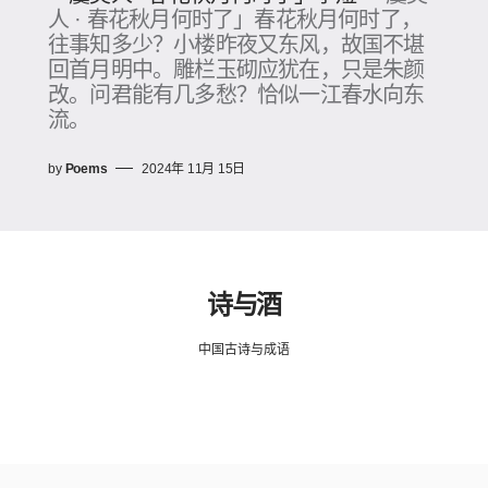
人 · 春花秋月何时了」春花秋月何时了，
往事知多少？小楼昨夜又东风，故国不堪
回首月明中。雕栏玉砌应犹在，只是朱颜
改。问君能有几多愁？恰似一江春水向东
流。
by
Poems
2024年 11月 15日
诗与酒
中国古诗与成语