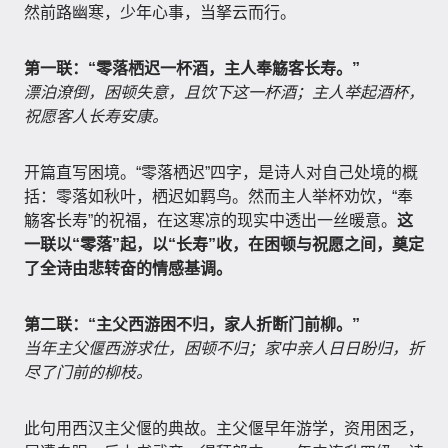
然前路幽寒，少年心事，当拏云而行。
第一联：“零落栖迟一杯酒，主人奉觞客长寿。”
漂泊潦倒，困顿失意，且饮下这一杯酒；主人举起酒杯，
祝愿客人长寿安康。
开篇直写困境。“零落栖迟”四字，是诗人对自己处境的概
括：零落如秋叶，栖迟如羁鸟。然而主人举杯劝饮，“奉
觞客长寿”的祝福，在这寒凉的现实中透出一丝暖意。
这
一联以“零落”起，以“长寿”收，在困顿与祝愿之间，奠定
了全诗由悲转奋的情感基调。
第二联：“主父西游困不归，家人折断门前柳。”
当年主父偃西游求仕，困顿不归；家中亲人日日盼归，折
尽了门前的柳枝。
此句用西汉主父偃的典故。主父偃早年游学，资用困乏，