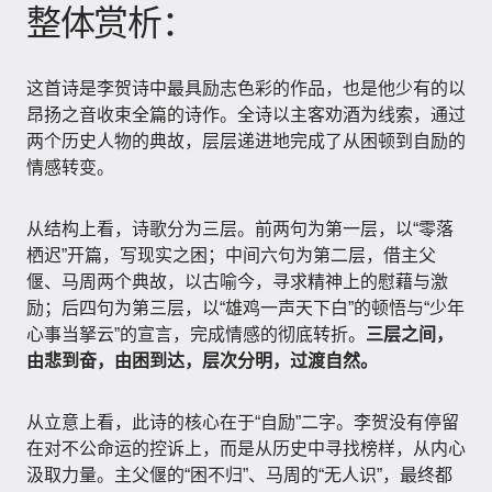
整体赏析：
这首诗是李贺诗中最具励志色彩的作品，也是他少有的以
昂扬之音收束全篇的诗作。全诗以主客劝酒为线索，通过
两个历史人物的典故，层层递进地完成了从困顿到自励的
情感转变。
从结构上看，诗歌分为三层。前两句为第一层，以“零落
栖迟”开篇，写现实之困；中间六句为第二层，借主父
偃、马周两个典故，以古喻今，寻求精神上的慰藉与激
励；后四句为第三层，以“雄鸡一声天下白”的顿悟与“少年
心事当拏云”的宣言，完成情感的彻底转折。
三层之间，
由悲到奋，由困到达，层次分明，过渡自然。
从立意上看，此诗的核心在于“自励”二字。李贺没有停留
在对不公命运的控诉上，而是从历史中寻找榜样，从内心
汲取力量。主父偃的“困不归”、马周的“无人识”，最终都