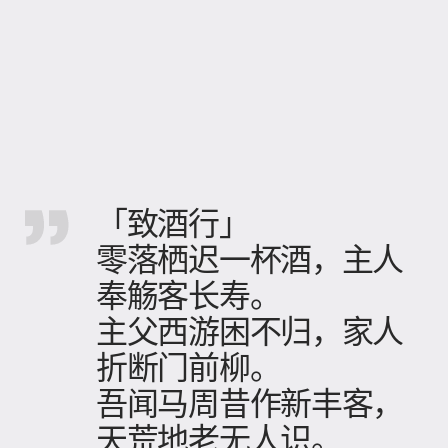
「致酒行」
零落栖迟一杯酒，主人
奉觞客长寿。
主父西游困不归，家人
折断门前柳。
吾闻马周昔作新丰客，
天荒地老无人识。