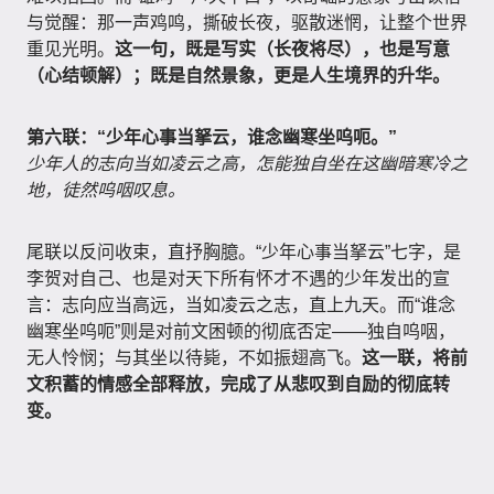
与觉醒：那一声鸡鸣，撕破长夜，驱散迷惘，让整个世界
重见光明。
这一句，既是写实（长夜将尽），也是写意
（心结顿解）；既是自然景象，更是人生境界的升华。
第六联：“少年心事当拏云，谁念幽寒坐呜呃。”
少年人的志向当如凌云之高，怎能独自坐在这幽暗寒冷之
地，徒然呜咽叹息。
尾联以反问收束，直抒胸臆。“少年心事当拏云”七字，是
李贺对自己、也是对天下所有怀才不遇的少年发出的宣
言：志向应当高远，当如凌云之志，直上九天。而“谁念
幽寒坐呜呃”则是对前文困顿的彻底否定——独自呜咽，
无人怜悯；与其坐以待毙，不如振翅高飞。
这一联，将前
文积蓄的情感全部释放，完成了从悲叹到自励的彻底转
变。