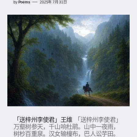
by
Poems
2025年 7月 31日
「送梓州李使君」王维
「送梓州李使君」
万壑树参天，千山响杜鹃。山中一夜雨，
树杪百重泉。汉女输橦布，巴人讼芋田。