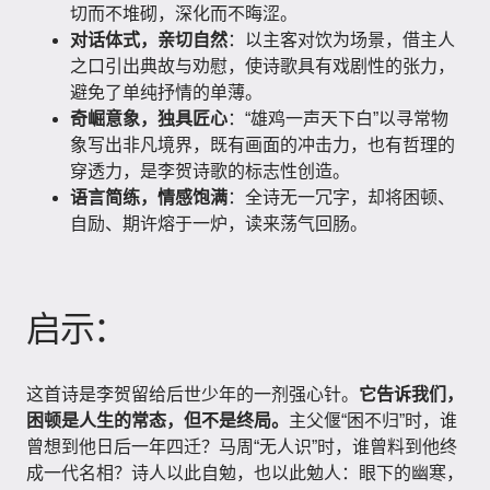
切而不堆砌，深化而不晦涩。
对话体式，亲切自然
：以主客对饮为场景，借主人
之口引出典故与劝慰，使诗歌具有戏剧性的张力，
避免了单纯抒情的单薄。
奇崛意象，独具匠心
：“雄鸡一声天下白”以寻常物
象写出非凡境界，既有画面的冲击力，也有哲理的
穿透力，是李贺诗歌的标志性创造。
语言简练，情感饱满
：全诗无一冗字，却将困顿、
自励、期许熔于一炉，读来荡气回肠。
启示：
这首诗是李贺留给后世少年的一剂强心针。
它告诉我们，
困顿是人生的常态，但不是终局。
主父偃“困不归”时，谁
曾想到他日后一年四迁？马周“无人识”时，谁曾料到他终
成一代名相？诗人以此自勉，也以此勉人：眼下的幽寒，