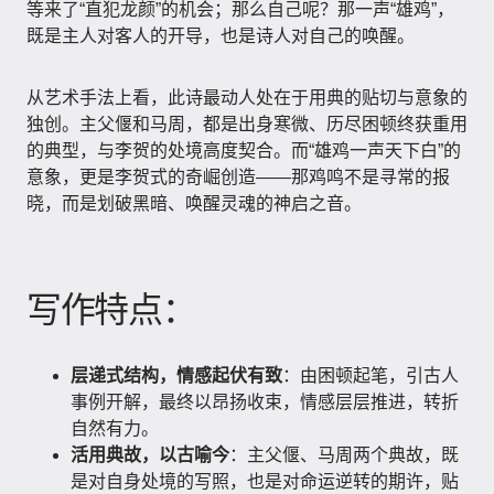
等来了“直犯龙颜”的机会；那么自己呢？那一声“雄鸡”，
既是主人对客人的开导，也是诗人对自己的唤醒。
从艺术手法上看，此诗最动人处在于用典的贴切与意象的
独创。主父偃和马周，都是出身寒微、历尽困顿终获重用
的典型，与李贺的处境高度契合。而“雄鸡一声天下白”的
意象，更是李贺式的奇崛创造——那鸡鸣不是寻常的报
晓，而是划破黑暗、唤醒灵魂的神启之音。
写作特点：
层递式结构，情感起伏有致
：由困顿起笔，引古人
事例开解，最终以昂扬收束，情感层层推进，转折
自然有力。
活用典故，以古喻今
：主父偃、马周两个典故，既
是对自身处境的写照，也是对命运逆转的期许，贴