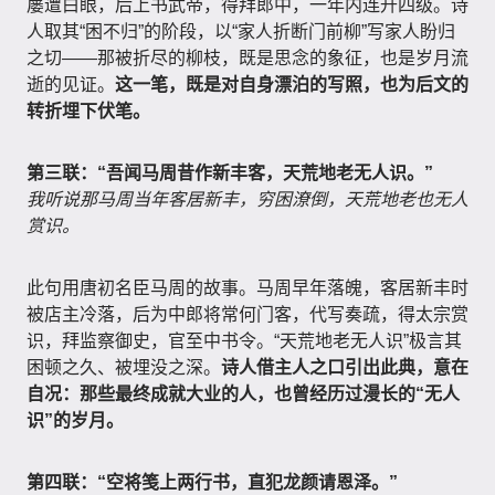
屡遭白眼，后上书武帝，得拜郎中，一年内连升四级。诗
人取其“困不归”的阶段，以“家人折断门前柳”写家人盼归
之切——那被折尽的柳枝，既是思念的象征，也是岁月流
逝的见证。
这一笔，既是对自身漂泊的写照，也为后文的
转折埋下伏笔。
第三联：“吾闻马周昔作新丰客，天荒地老无人识。”
我听说那马周当年客居新丰，穷困潦倒，天荒地老也无人
赏识。
此句用唐初名臣马周的故事。马周早年落魄，客居新丰时
被店主冷落，后为中郎将常何门客，代写奏疏，得太宗赏
识，拜监察御史，官至中书令。“天荒地老无人识”极言其
困顿之久、被埋没之深。
诗人借主人之口引出此典，意在
自况：那些最终成就大业的人，也曾经历过漫长的“无人
识”的岁月。
第四联：“空将笺上两行书，直犯龙颜请恩泽。”