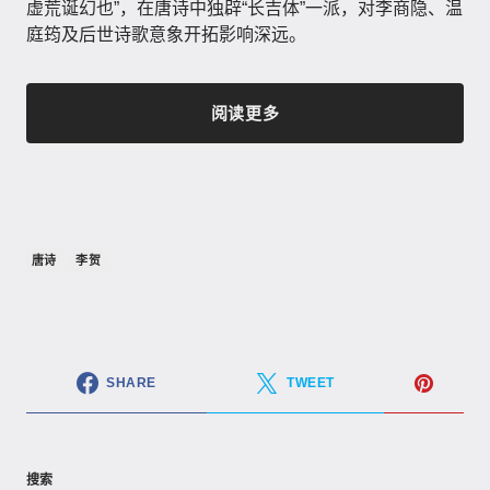
虚荒诞幻也”，在唐诗中独辟“长吉体”一派，对李商隐、温
庭筠及后世诗歌意象开拓影响深远。
阅读更多
唐诗
李贺
SHARE
TWEET
搜索