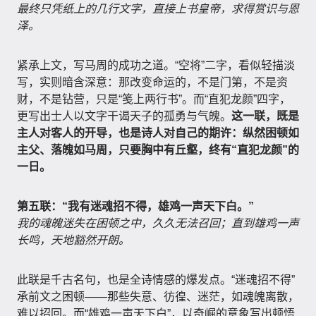
最终只凭纸上的几行文字，直接上书皇帝，求得赏识与恩
泽。
紧承上文，写马周的成功之道。“空将”二字，看似轻描淡
写，实则暗含深意：那改变命运的，不是门第，不是资
财，不是钻营，只是“笺上两行书”。而“直犯龙颜”四字，
更写出士人以文字干谒天子的孤勇与气魄。
这一联，既是
主人对客人的开导，也是诗人对自己的期许：纵然困顿如
主父、落魄如马周，只要胸中有丘壑，终有“直犯龙颜”的
一日。
第五联：“我有迷魂招不得，雄鸡一声天下白。”
我的魂魄迷失在困顿之中，久久无法召回；直到雄鸡一声
长鸣，天地豁然开朗。
此联是千古名句，也是全诗情感的爆发点。“迷魂招不得”
承前文之困顿——那些失意、彷徨、迷茫，如魂魄离散，
难以招回。而“雄鸡一声天下白”，以奇崛的意象写出顿悟