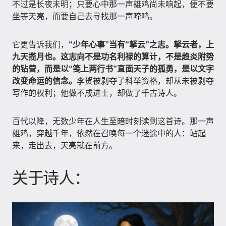
不过是长夜未明；只要心中那一声雄鸡尚未响起，便不要
坐等天亮，而要自己去寻找那一声啼鸣。
它更告诉我们，
“少年心事”当有“拏云”之志。拏云者，上
九天揽月也。这志向不是功名利禄的算计，不是趋炎附势
的钻营，而是以“笺上两行书”直面天子的孤勇，是以文字
改变命运的信念。
李贺被剥夺了科举资格，却从未被剥夺
写作的权利；他做不成进士，却做了千古诗人。
百代以降，无数少年在人生至暗时刻读到这首诗。那一声
雄鸡，穿越千年，依然在召唤每一个迷途中的人：站起
来，走出去，天亮就在前方。
关于诗人：