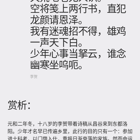
空将笺上两行书，直犯
龙颜请恩泽。
我有迷魂招不得，雄鸡
一声天下白。
少年心事当拏云，谁念
幽寒坐呜呃。
李贺
赏析：
元和二年冬，十八岁的李贺带着诗稿从昌谷来到东都洛
阳。少年才名早已传遍乡里，此行的目的只有一个：参加
进士科考，以门荫入仕，重振日渐衰落的家族。然而命运