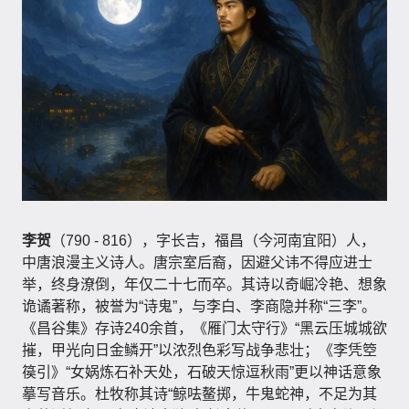
李贺
（790 - 816），字长吉，福昌（今河南宜阳）人，
中唐浪漫主义诗人。唐宗室后裔，因避父讳不得应进士
举，终身潦倒，年仅二十七而卒。其诗以奇崛冷艳、想象
诡谲著称，被誉为“诗鬼”，与李白、李商隐并称“三李”。
《昌谷集》存诗240余首，《雁门太守行》“黑云压城城欲
摧，甲光向日金鳞开”以浓烈色彩写战争悲壮；《李凭箜
篌引》“女娲炼石补天处，石破天惊逗秋雨”更以神话意象
摹写音乐。杜牧称其诗“鲸呿鳌掷，牛鬼蛇神，不足为其