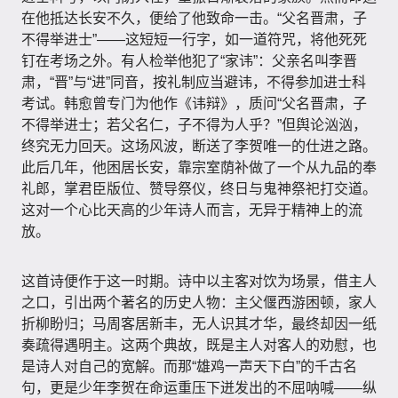
在他抵达长安不久，便给了他致命一击。“父名晋肃，子
不得举进士”——这短短一行字，如一道符咒，将他死死
钉在考场之外。有人检举他犯了“家讳”：父亲名叫李晋
肃，“晋”与“进”同音，按礼制应当避讳，不得参加进士科
考试。韩愈曾专门为他作《讳辩》，质问“父名晋肃，子
不得举进士；若父名仁，子不得为人乎？”但舆论汹汹，
终究无力回天。这场风波，断送了李贺唯一的仕进之路。
此后几年，他困居长安，靠宗室荫补做了一个从九品的奉
礼郎，掌君臣版位、赞导祭仪，终日与鬼神祭祀打交道。
这对一个心比天高的少年诗人而言，无异于精神上的流
放。
这首诗便作于这一时期。诗中以主客对饮为场景，借主人
之口，引出两个著名的历史人物：主父偃西游困顿，家人
折柳盼归；马周客居新丰，无人识其才华，最终却因一纸
奏疏得遇明主。这两个典故，既是主人对客人的劝慰，也
是诗人对自己的宽解。而那“雄鸡一声天下白”的千古名
句，更是少年李贺在命运重压下迸发出的不屈呐喊——纵