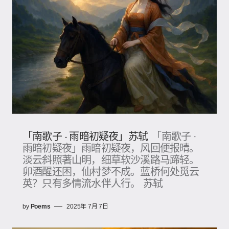
「南歌子 · 雨暗初疑夜」苏轼
「南歌子 ·
雨暗初疑夜」雨暗初疑夜，风回便报晴。
淡云斜照著山明，细草软沙溪路马蹄轻。
卯酒醒还困，仙村梦不成。蓝桥何处觅云
英？只有多情流水伴人行。 苏轼
by
Poems
2025年 7月 7日