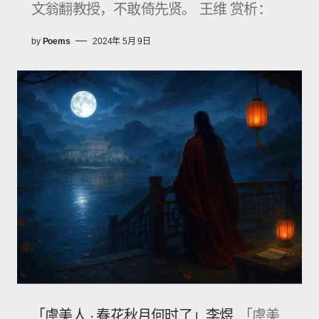
文翁翻教授，不敢倚先贤。 王维 赏析：
by
Poems
2024年 5月 9日
「虞美人 · 春花秋月何时了」李煜
「虞美