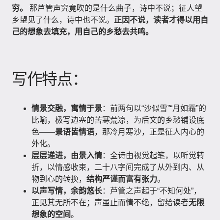
穷。
那芦管声究竟吹的是什么曲子，诗中不说；征人望
乡望见了什么，诗中也不说。
正因不说，读者才得以用自
己的想象去填充，用自己的乡愁去共鸣。
写作特点：
情景交融，寓情于景
：前两句以“沙似雪”“月如霜”的
比喻，极写边塞的苦寒荒凉，为后文的乡愁铺设底
色——
景语皆情语
，那冷月寒沙，正是征人内心的
外化。
层层递进，由景入情
：全诗由视觉起笔，以听觉转
折，以情感收束，二十八字间完成了从外到内、从
物到心的转换，
结构严谨而富有张力
。
以声写情，余韵悠长
：芦管之声起于“不知何处”，
正见其无所不在；声虽止而情不绝，留给读者
无限
想象的空间
。