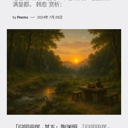
满皇都。 韩愈 赏析：
by
Poems
2024年 7月 28日
「归园田居 · 其五」陶渊明
「归园田居 ·