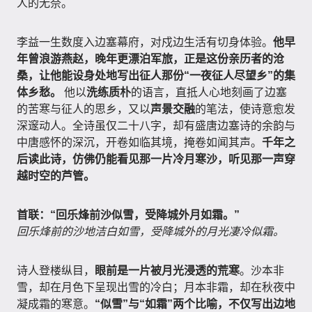
人的无奈。
李益一生数度入边塞幕府，对戍边生活有切身体验。
他早
年曾浪游燕赵，晚年更漂泊军旅，正是这份亲历者的沧
桑，让他能设身处地写出征人那份“一夜征人尽望乡”的集
体乡愁。
他以
洗练质朴
的语言，直抵人心地刻画了边塞
的苦寒与征人的思乡，又以
声景交融
的笔法，使诗意愈发
深邃动人。全诗虽仅二十八字，却有盛唐边塞诗的余韵与
中唐感怀的深沉，开卷如临其境，掩卷如闻其声。
千年之
后读此诗，仿佛仍能看见那一片冷月寒沙，听见那一声穿
越时空的芦管。
首联：“回乐烽前沙似雪，受降城外月如霜。”
回乐烽前的沙地洁白如雪，受降城外的月光凄冷似霜。
诗人登楼纵目，
眼前是一片被月光浸透的荒寒
。沙本非
雪，却在月色下呈现出雪的冷白；月本非霜，却在秋夜中
凝成霜的寒意。
“似雪”与“如霜”两个比喻，不仅写出边地