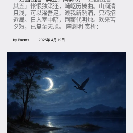
其五」怅恨独策还，崎岖历榛曲。山涧清
且浅，可以濯吾足。漉我新熟酒，只鸡招
近局。日入室中暗，荆薪代明烛。欢来苦
夕短，已复至天旭。 陶渊明 赏析：
by
Poems
2025年 4月 19日