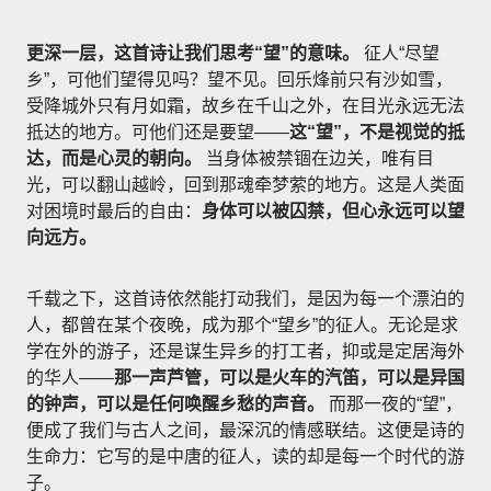
更深一层，这首诗让我们思考“望”的意味。
征人“尽望
乡”，可他们望得见吗？望不见。回乐烽前只有沙如雪，
受降城外只有月如霜，故乡在千山之外，在目光永远无法
抵达的地方。可他们还是要望——
这“望”，不是视觉的抵
达，而是心灵的朝向。
当身体被禁锢在边关，唯有目
光，可以翻山越岭，回到那魂牵梦萦的地方。这是人类面
对困境时最后的自由：
身体可以被囚禁，但心永远可以望
向远方。
千载之下，这首诗依然能打动我们，是因为每一个漂泊的
人，都曾在某个夜晚，成为那个“望乡”的征人。无论是求
学在外的游子，还是谋生异乡的打工者，抑或是定居海外
的华人——
那一声芦管，可以是火车的汽笛，可以是异国
的钟声，可以是任何唤醒乡愁的声音。
而那一夜的“望”，
便成了我们与古人之间，最深沉的情感联结。这便是诗的
生命力：它写的是中唐的征人，读的却是每一个时代的游
子。