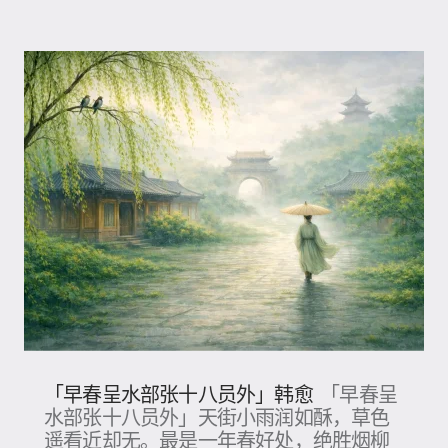
「早春呈水部张十八员外」韩愈
「早春呈
水部张十八员外」天街小雨润如酥，草色
遥看近却无。最是一年春好处，绝胜烟柳