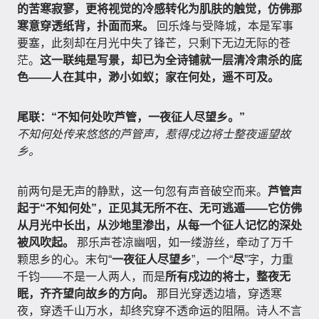
的苦寒寂寥，更将视觉的冷感转化为肌肤的触觉，仿佛那
寒意穿透纸背，扑面而来。
回乐烽与受降城，本是军事
要塞，此刻却在月光中失了锋芒，只剩下无边无际的苍
茫。
这一联纯是写景，却已为全诗铺就一层清冷肃杀的底
色——人在其中，渺小如蚁；家在何处，遥不可及。
尾联：“不知何处吹芦管，一夜征人尽望乡。”
不知何处传来悠悠的芦管声，惹得戍边将士整夜遥望故
乡。
前两句是无声的静默，这一句忽有声音破空而来。
芦管声
起于“不知何处”，正见其无所不在、无可逃遁——它仿佛
从月光中长出，从沙地里渗出，从每一个征人记忆的深处
被风吹起。
那乐声苍凉幽咽，如一缕游丝，牵动了万千
颗思乡的心。末句“
一夜征人尽望乡
”，一个“
尽
”字，力重
千钧——不是一人两人，而是
所有戍边的将士，整夜无
眠，齐齐望向故乡的方向。
那目光穿透边墙，穿透寒
夜，穿透千山万水，却终究穿不透命运的阻隔。诗人不言