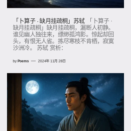
「卜算子 · 缺月挂疏桐」苏轼
「卜算子 ·
缺月挂疏桐」缺月挂疏桐，漏断人初静。
谁见幽人独往来，缥缈孤鸿影。惊起却回
头，有恨无人省。拣尽寒枝不肯栖，寂寞
沙洲冷。 苏轼 赏析：
by
Poems
2024年 11月 28日