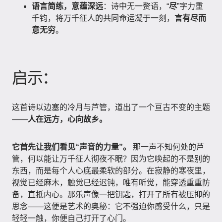
语言简练，意蕴深远
：诗中无一赘语，“
尽
”字力重
千钧，将万千征人的共同命运凝于一刻，
言有尽而
意无穷
。
启示：
这首诗以边塞的冷月与芦管，道出了一个亘古不变的主题
——
人在远方，心向故乡。
它首先让我们看见“声音的力量”。
那一声不知何处的芦
管，何以能让万千征人彻夜不眠？因为它唤起的不是别的
东西，而是每个人心底最柔软的部分。在寂静的寒夜里，
视觉已经麻木，触觉已经迟钝，唯有听觉，能穿透重重防
备，直抵内心。那乐声像一把钥匙，打开了所有被压抑的
思念——这便是艺术的奥秘：它不强迫你感受什么，只是
轻轻一触，你便自己打开了心门。