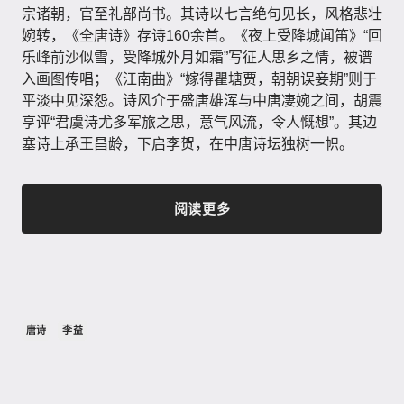
宗诸朝，官至礼部尚书。其诗以七言绝句见长，风格悲壮
婉转，《全唐诗》存诗160余首。《夜上受降城闻笛》“回
乐峰前沙似雪，受降城外月如霜”写征人思乡之情，被谱
入画图传唱；《江南曲》“嫁得瞿塘贾，朝朝误妾期”则于
平淡中见深怨。诗风介于盛唐雄浑与中唐凄婉之间，胡震
亨评“君虞诗尤多军旅之思，意气风流，令人慨想”。其边
塞诗上承王昌龄，下启李贺，在中唐诗坛独树一帜。
阅读更多
唐诗
李益