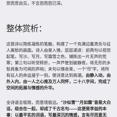
悲而悲自见，不言怨而怨已深。
整体赏析：
这首诗以简练凝练的笔触，构建了一个充满边塞肃杀与征
人离愁的画面。诗人由景入情，层层递进：前两句以视觉
起笔，写沙、写月、写霜雪之色，铺陈出一片无声的荒
寒；第三句以听觉转折，一声芦管划破静夜，将无形的乡
愁具象为可闻的声响；末句以情收束，一个“尽”字，将所
有征人的命运凝于一刻，使诗意达到高潮。
由静入动，由
外入内，由一人之心推及万人同怀，二十八字间，完成了
空间的拓展与情感的升华。
全诗语言极简，而意境极远。
“沙似雪”“月如霜”皆是大白
话，组合在一起，却成了千古名句——这便是李益的本
事：以最平实的词语，写最深沉的情感，言有尽而意无