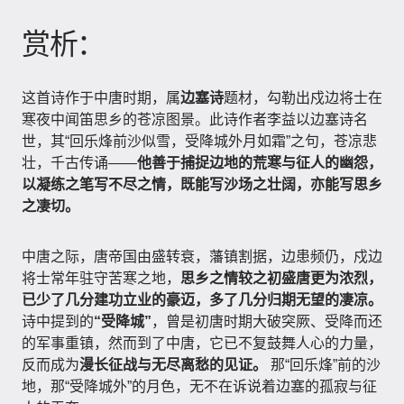
赏析：
这首诗作于中唐时期，属
边塞诗
题材，勾勒出戍边将士在
寒夜中闻笛思乡的苍凉图景。此诗作者李益以边塞诗名
世，其“回乐烽前沙似雪，受降城外月如霜”之句，苍凉悲
壮，千古传诵——
他善于捕捉边地的荒寒与征人的幽怨，
以凝练之笔写不尽之情，既能写沙场之壮阔，亦能写思乡
之凄切。
中唐之际，唐帝国由盛转衰，藩镇割据，边患频仍，戍边
将士常年驻守苦寒之地，
思乡之情较之初盛唐更为浓烈，
已少了几分建功立业的豪迈，多了几分归期无望的凄凉。
诗中提到的
“受降城”
，曾是初唐时期大破突厥、受降而还
的军事重镇，然而到了中唐，它已不复鼓舞人心的力量，
反而成为
漫长征战与无尽离愁的见证。
那“回乐烽”前的沙
地，那“受降城外”的月色，无不在诉说着边塞的孤寂与征