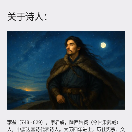
关于诗人：
李益
（748 - 829），字君虞，陇西姑臧（今甘肃武威）
人，中唐边塞诗代表诗人。大历四年进士，历仕宪宗、文