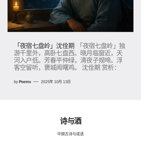
「夜宿七盘岭」沈佺期
「夜宿七盘岭」独
游千里外，高卧七盘西。晓月临窗近，天
河入户低。芳春平仲绿，清夜子规啼。浮
客空留听，褒城闻曙鸡。 沈佺期 赏析：
by
Poems
2025年 10月 13日
诗与酒
中国古诗与成语