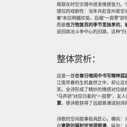
尾联在时空交错中迸发情感张力。“
错位的戏剧性：当年共赴宣州是空
春”本应明媚欢愉，后缀“一寂寥”
而是
在万物复苏的季节里独享的、
返回政治斗争中心的旧路，这种“归
整体赏析：
这是一首
在春日喧闹中书写精神孤
江南早春的生机盎然之中，却让这
芜。全诗形成了精妙的情感对位结构
“马声骄”对应归者的“一寂寥”，友人
置
，使诗歌获得了远超普通送别诗
诗歌的空间叙事极具匠心。横向：
出
离散的辐射状地理图谱
。纵向：