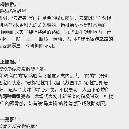
柳拂桥。”
杨柳轻拂桥栏。
图。“云遮寺”写山行景色的朦胧幽邃，云雾既是自然现
柳拂桥”写水乡风光的柔美明丽，杨柳拂桥本是静态画面，
两幅画面既实写裴坦将经的路线（九华山在舒州境内，青
互补：一隐一显，一朦胧一清晰，共同构建出
宦游之路的
见云遮雾罩，时遇柳暗花明。
正摇摇。”
的心却似悬旗飘摇不定。
如鸿高的的”以鸿雁高飞喻友人志向远大，“的的”（分明
定的状态。“悬旆摇摇”则取自《战国策》“心摇摇如悬
依归。这两个比喻的精心对仗，不仅展现二人当下心境的
的两种典型姿态
：裴坦代表初赴新任者的积极进取，杜牧
摇”的飘零感，与首联“马声骄”的稳健感形成残酷对照。
一寂寥！”
值春天却只剩寂寞！