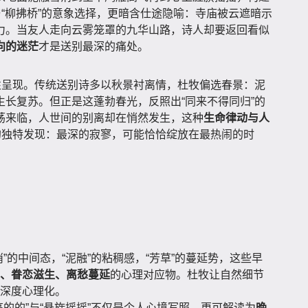
与“柳拂桥”的意象选择，更暗含仕途隐喻：寺庙被云遮暗示
力。当友人走向云雾笼罩的九华山路，诗人却要返回看似
向的迷茫
才是送别最深的痛处。
性呈现。传统送别诗多以秋景衬离情，杜牧偏选春景：泥
长复苏。但正是这蓬勃春光，反照出“同来不得同归”的
荡来临，人世间的别离却在悄然发生，这种
生命律动与人
”的独特发现：最深的寂寥，可能恰恰绽放在最热闹的时
消”的中间态，“泥融”的粘稠感，“芳草”的蔓延势，这些早
、眷恋滋生、离愁蔓延
的心理对应物。杜牧让自然细节
深度心理化。
高的的”与“悬旆摇摇”不仅是个人心境写照，更可解读为
晚