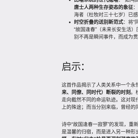
唐士人两种生存姿态的象征
：
海者（杜牧时三十七岁）已感
时空折叠的送别新范式
：将“
“故国逢春”（未来长安生活
别不再是瞬间事件，而成为贯
启示：
这首作品揭示了人类关系中一个永
来、同僚、同时代）断裂的时刻
。
走向截然不同的命运轨迹。这对现
上的殊途；而当分别来临，曾经的
诗中“故国逢春一寂寥”的发现，重
是温馨的归宿，而是进入另一种形