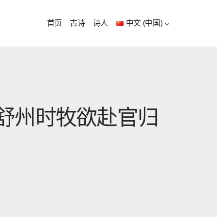
首页
古诗
诗人
中文 (中国)
舒州时牧欲赴官归