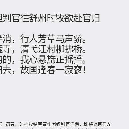
坦判官往舒州时牧欲赴官归
半消，行人芳草马声骄。
遮寺，清弋江村柳拂桥。
的的，我心悬旆正摇摇。
归去，故国逢春一寂寥！
年）初春，时杜牧结束宣州团练判官任期，即将返京任左