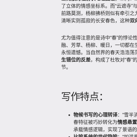
了立体的情感坐标系。而“云遮寺”
前路莫测，杨柳拂桥则似有牵引之
清晰实则孤寂的长安春色，这种
双
尤为值得注意的是诗中“春”的悖论
融、芳草、杨柳、暖日，一切都在生
永恒遗憾。当自然界的春天浩浩荡
生错位的反差
，构成了杜牧对“春
节。
写作特点：
物候书写的心理转译
：“雪半
春特征被巧妙转化为
情感悬置
承载情感逻辑，实现了景语的
比喻系统的世代隐喻
：“如鸿