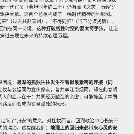
新一代官员（裴坦时年约三十）仍有高飞之志，历经宦
飘摇无依。这两个意象构成了一幅时代精神的地形图。
同来”（过去共赴宣州）、“不得同归”（当下分道扬镳）、
）压缩在同一诗境。这种
打破线性时空的蒙太奇手法
，让送
穿过去现在未来的持续心理历程。
恒困境：
最深的孤独往往发生在看似最紧密的连接（同
杜牧与裴坦同为宣州僚友，曾共享江南烟雨，却在此春朝
代人的启示在于：共同经历塑造的亲密，可能掩盖了本质
同路反而会成为丈量孤独的标尺。
新定义了“归去”的意义。对杜牧而言，回到政治中心长安不
式的漂泊。这提醒我们：
地理上的回归未必带来心灵的安