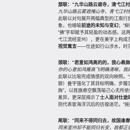
颔联：“九华山路云遮寺，清弋江村
九华山路云雾遮掩山寺，青弋江村
此联以对句展开两幅典型的江南行旅
象，也暗喻
前途的未知与变幻
；“
“拂”字却赋予其轻盈的动态感。这
弋江流经宣州），更在美学上构成
视觉寓言
——仕途如行山涉水，时
颈联：“君意如鸿高的的，我心悬旆
你的心意如鸿雁高飞明确清晰，我
此联以比喻完成情感的双向映照。“
貌）叠字强化了其目标明确、步履坚
旆”，以旌旗悬空飘荡喻己心无所
差异，更深层揭示了
士人面对仕途
则代表宦海浮沉后的彷徨迷茫。“摇
尾联：“同来不得同归去，故国逢春
同来宣州却不能同归长安，故都正