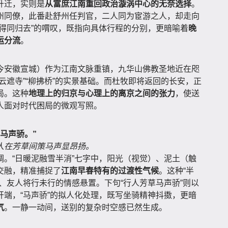
升迁，实则是
从富庶江南重回政治漩涡中心的无奈选择
。
州同僚，此番赴舒州任判官，二人同为宦游之人，却走向
得同归去”的喟叹，既指向具体行程的分别，更暗喻着
晚
运分流
。
今安徽宣城）作为江南文脉重镇，九华山佛教圣地近在咫
云遮寺”“柳拂桥”的实景基础。而杜牧即将返回的长安，正
局。这种
地理上的归京与心理上的离京之间的张力
，使送
人面对时代困局的微观写照。
马声骄。”
人在芳草间策马声显昂扬。
。“日暖泥融雪半消”七字中，阳光（视觉）、泥土（触
交融，精准捕捉了
江南早春特有的过渡性气候
。这种“半
、友人将行未行的情感悬置。下句“行人芳草马声骄”则以
端，“马声骄”的拟人化处理，既写坐骑精神抖擞，更暗
气
。一静一动间，送别的复杂时空感已然生成。