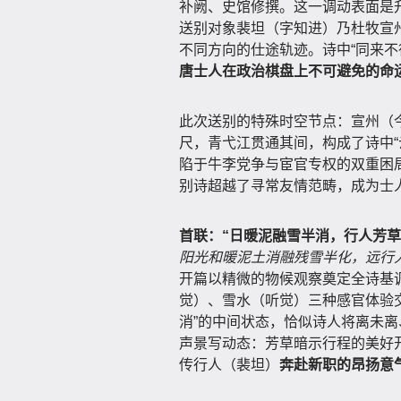
补阙、史馆修撰。这一调动表面是
送别对象裴坦（字知进）乃杜牧宣
不同方向的仕途轨迹。诗中“同来不
唐士人在政治棋盘上不可避免的命
此次送别的特殊时空节点：宣州（
尺，青弋江贯通其间，构成了诗中“
陷于牛李党争与宦官专权的双重困
别诗超越了寻常友情范畴，成为士
首联：“日暖泥融雪半消，行人芳草
阳光和暖泥土消融残雪半化，远行
开篇以精微的物候观察奠定全诗基调
觉）、雪水（听觉）三种感官体验
消”的中间状态，恰似诗人将离未离
声景写动态：芳草暗示行程的美好开
传行人（裴坦）
奔赴新职的昂扬意