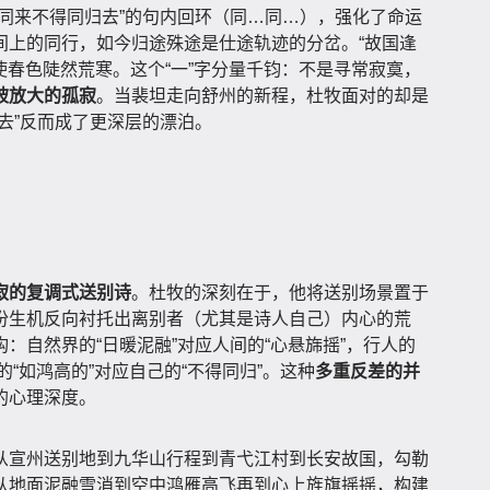
同来不得同归去”的句内回环（同…同…），强化了命运
间上的同行，如今归途殊途是仕途轨迹的分岔。“故国逢
却使春色陡然荒寒。这个“一”字分量千钧：不是寻常寂寞，
被放大的孤寂
。当裴坦走向舒州的新程，杜牧面对的却是
去”反而成了更深层的漂泊。
寂的复调式送别诗
。杜牧的深刻在于，他将送别场景置于
份生机反向衬托出离别者（尤其是诗人自己）内心的荒
：自然界的“日暖泥融”对应人间的“心悬旆摇”，行人的
的“如鸿高的”对应自己的“不得同归”。这种
多重反差的并
的心理深度。
从宣州送别地到九华山行程到青弋江村到长安故国，勾勒
从地面泥融雪消到空中鸿雁高飞再到心上旌旗摇摇，构建