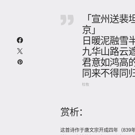
「宣州送裴
京」
日暖泥融雪
九华山路云
君意如鸿高
同来不得同
杜牧
赏析：
这首诗作于唐文宗开成四年（839