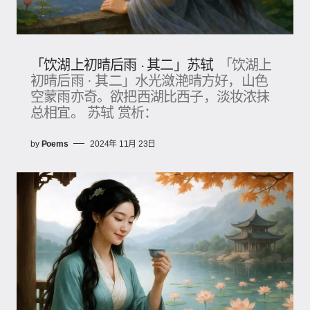
「饮湖上初晴后雨 · 其二」苏轼
「饮湖上
初晴后雨 · 其二」水光潋滟晴方好，山色
空蒙雨亦奇。欲把西湖比西子，淡妆浓抹
总相宜。 苏轼 赏析：
by
Poems
2024年 11月 23日