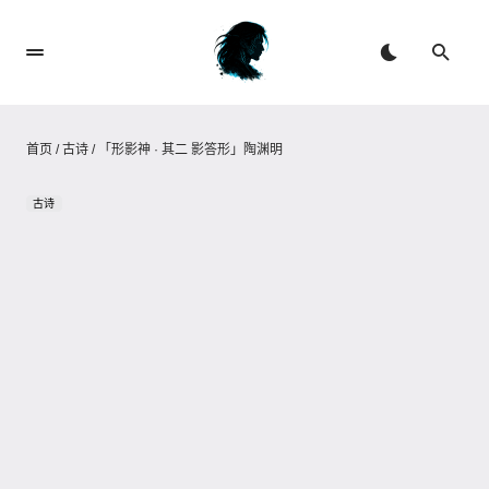
首页
/
古诗
/
「形影神 · 其二 影答形」陶渊明
古诗