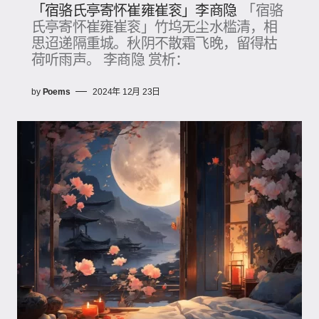
「宿骆氏亭寄怀崔雍崔衮」李商隐
「宿骆
氏亭寄怀崔雍崔衮」竹坞无尘水槛清，相
思迢递隔重城。秋阴不散霜飞晚，留得枯
荷听雨声。 李商隐 赏析：
by
Poems
2024年 12月 23日