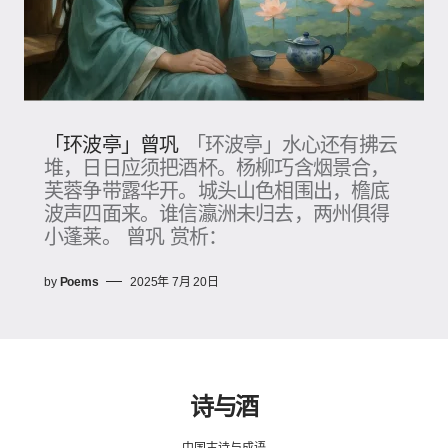
「环波亭」曾巩
「环波亭」水心还有拂云
堆，日日应须把酒杯。杨柳巧含烟景合，
芙蓉争带露华开。城头山色相围出，檐底
波声四面来。谁信瀛洲未归去，两州俱得
小蓬莱。 曾巩 赏析：
by
Poems
2025年 7月 20日
诗与酒
中国古诗与成语