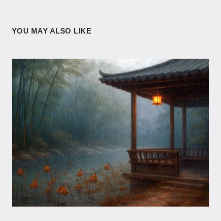
YOU MAY ALSO LIKE