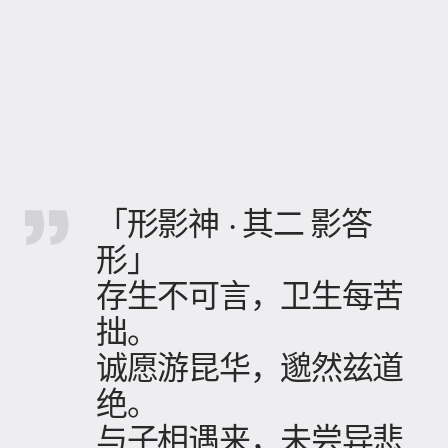
「形影神 · 其二 影答
形」
存生不可言，卫生每苦
拙。
诚愿游昆华，邈然兹道
绝。
与子相遇来，未尝异悲