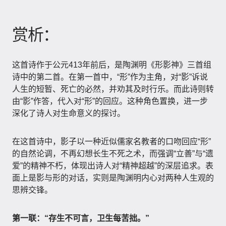
赏析：
这首诗作于公元413年前后，是陶渊明《形影神》三首组
诗中的第二首。在第一首中，“形”作为主角，对“影”诉说
人生的短暂、死亡的必然，并劝其及时行乐。而此诗则转
由“影”作答，代入对“形”的回应。这种角色置换，进一步
深化了诗人对生命意义的探讨。
在这首诗中，影子以一种近似儒家名教者的口吻回应“形”
的自然论调，不再幻想长生不死之术，而强调“立善”与“遗
爱”的精神不朽，体现出诗人对“精神超越”的深层追求。表
面上是影与形的对话，实则是陶渊明内心对两种人生观的
思辨交锋。
第一联：“存生不可言，卫生每苦拙。”