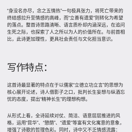
“身没名亦尽，念之五情热”一句极具张力，将死亡带来的
终结感拉升至情感的高峰，而“立善有遗爱”则转化为希望
的落点。整首诗思路清晰、语言质朴却内涵深远，在追问
生死之际，也探索了人之所以为人的价值所在。与前首相
比，此诗更加理性，更具社会责任与文化担当意识。
写作特点：
这首诗最显著的特点在于以儒家“立德立功立言”的思想为
核心展开论述，诗人借影子之口，批判长生妄想与纵酒忘
忧的态度，提出“精神长生”的理想构想。
从形式上看，全诗延续对仗、简洁、语意层层推进的风
格，运用“昆华”、“憩荫”、“遗爱”等富有文化寓意的意象，
增强了诗歌的哲理色彩。同时，诗中又不乏情感流露：