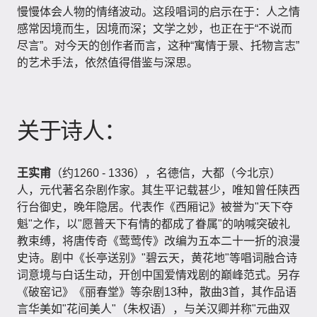
慢慢体会人物的情绪波动。这段唱词的启示在于：人之情
感常因境而生，因境而深；文学之妙，也正在于“不说而
尽言”。对今天的创作者而言，这种“寓情于景、托物言志”
的艺术手法，依然值得借鉴与深思。
关于诗人：
王实甫
（约1260 - 1336），名德信，大都（今北京）
人，元代著名杂剧作家。其生平记载甚少，唯知曾任陕西
行台御史，晚年隐居。代表作《西厢记》被誉为"天下夺
魁"之作，以"愿普天下有情的都成了眷属"的呐喊突破礼
教束缚，将唐传奇《莺莺传》改编为五本二十一折的浪漫
史诗。剧中《长亭送别》"碧云天，黄花地"等唱词融合诗
词意境与白话生动，开创中国爱情戏剧的巅峰范式。另存
《破窑记》《丽春堂》等杂剧13种，散曲3首，其作品语
言华美如"花间美人"（朱权语），与关汉卿并称"元曲双