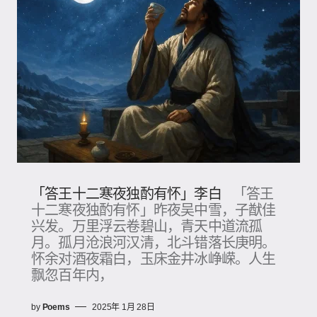
「答王十二寒夜独酌有怀」李白
「答王
十二寒夜独酌有怀」昨夜吴中雪，子猷佳
兴发。万里浮云卷碧山，青天中道流孤
月。孤月沧浪河汉清，北斗错落长庚明。
怀余对酒夜霜白，玉床金井冰峥嵘。人生
飘忽百年内，
by
Poems
2025年 1月 28日