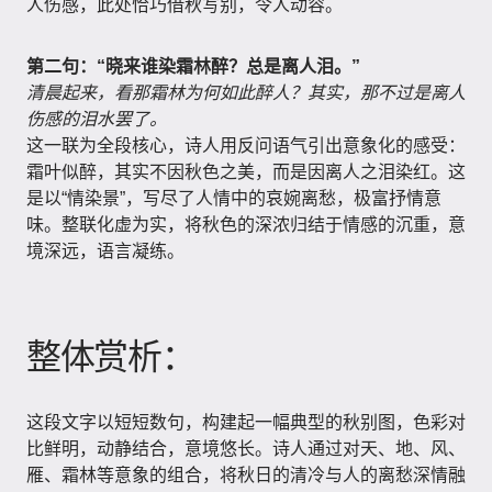
人伤感，此处恰巧借秋写别，令人动容。
第二句：“晓来谁染霜林醉？总是离人泪。”
清晨起来，看那霜林为何如此醉人？其实，那不过是离人
伤感的泪水罢了。
这一联为全段核心，诗人用反问语气引出意象化的感受：
霜叶似醉，其实不因秋色之美，而是因离人之泪染红。这
是以“情染景”，写尽了人情中的哀婉离愁，极富抒情意
味。整联化虚为实，将秋色的深浓归结于情感的沉重，意
境深远，语言凝练。
整体赏析：
这段文字以短短数句，构建起一幅典型的秋别图，色彩对
比鲜明，动静结合，意境悠长。诗人通过对天、地、风、
雁、霜林等意象的组合，将秋日的清冷与人的离愁深情融