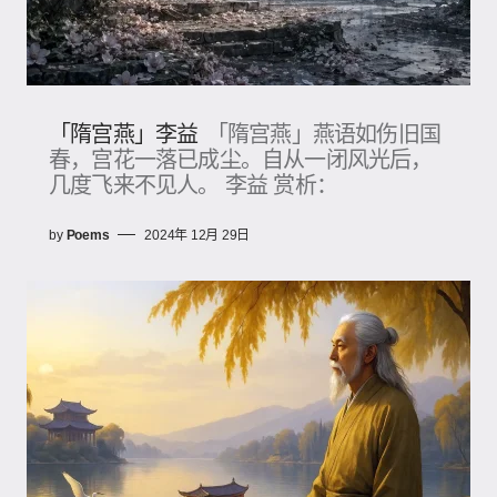
「隋宫燕」李益
「隋宫燕」燕语如伤旧国
春，宫花一落已成尘。自从一闭风光后，
几度飞来不见人。 李益 赏析：
by
Poems
2024年 12月 29日