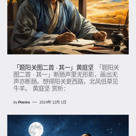
「题阳关图二首 · 其一」黄庭坚
「题阳关
图二首 · 其一」断肠声里无形影，画出无
声亦断肠。想得阳关更西路，北风低草见
牛羊。 黄庭坚 赏析：
by
Poems
2024年 12月 1日