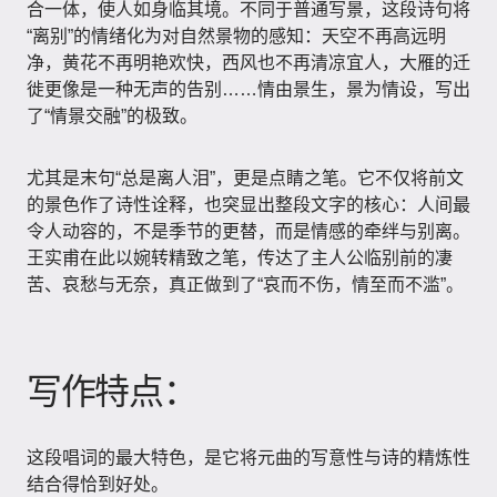
合一体，使人如身临其境。不同于普通写景，这段诗句将
“离别”的情绪化为对自然景物的感知：天空不再高远明
净，黄花不再明艳欢快，西风也不再清凉宜人，大雁的迁
徙更像是一种无声的告别……情由景生，景为情设，写出
了“情景交融”的极致。
尤其是末句“总是离人泪”，更是点睛之笔。它不仅将前文
的景色作了诗性诠释，也突显出整段文字的核心：人间最
令人动容的，不是季节的更替，而是情感的牵绊与别离。
王实甫在此以婉转精致之笔，传达了主人公临别前的凄
苦、哀愁与无奈，真正做到了“哀而不伤，情至而不滥”。
写作特点：
这段唱词的最大特色，是它将元曲的写意性与诗的精炼性
结合得恰到好处。