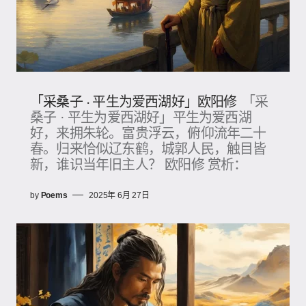
「采桑子 · 平生为爱西湖好」欧阳修
「采
桑子 · 平生为爱西湖好」平生为爱西湖
好，来拥朱轮。富贵浮云，俯仰流年二十
春。归来恰似辽东鹤，城郭人民，触目皆
新，谁识当年旧主人？ 欧阳修 赏析：
by
Poems
2025年 6月 27日