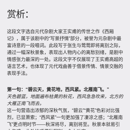
赏析：
这段文字选自元代杂剧大家王实甫的传世之作《西厢
记》，属于该剧中的“写景抒情”部分，被誉为元杂剧中最
富诗意的一段唱词。此段写于张生与莺莺即将离别之际，
通过一幅深秋景象，表现出人物内心的离愁别绪，是剧中
情感张力最深的一处。这段文字不仅展现了王实甫高超的
语言艺术，也体现了元代戏曲善于借景传情、情景交融的
表现手法。
第一句：“碧云天，黄花地，西风紧。北雁南飞。”
天色碧蓝，地面遍布枯黄的秋花，西风急急吹来，北方的
大雁正南飞而去。
这一句营造出浓郁的深秋气氛，“碧云”“黄花”色彩对比强
烈，已显萧索；“西风紧”一句更加强了凄凉之感；“北雁南
飞”更点明时节——秋深将尽，离别将至。秋景本就易引