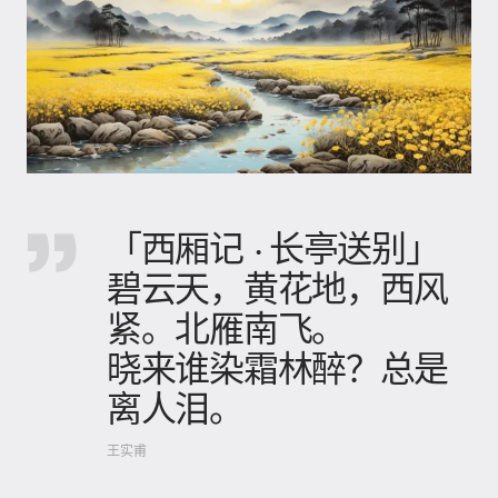
「西厢记 · 长亭送别」
碧云天，黄花地，西风
紧。北雁南飞。
晓来谁染霜林醉？总是
离人泪。
王实甫