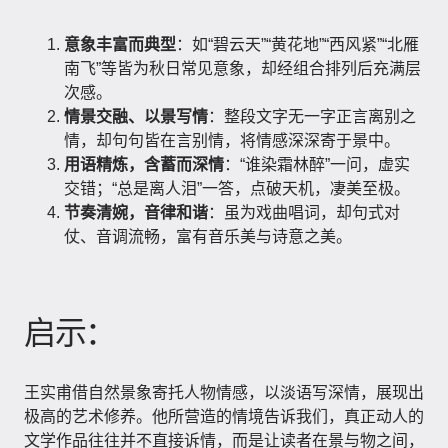
意象丰富而典型
：如“碧云天”“黄花地”“西风紧”“北雁
南飞”等皆为秋日常见意象，却经组合排列后充满层
次感。
情景交融、以景写情
：整段文字无一字正言离别之
情，却句句皆在言别情，将情感深深寄于景中。
用语精炼，含蓄而深情
：“谁染霜林醉”一问，虚实
交错；“总是离人泪”一答，点破天机，凄美至极。
节奏清婉，音律和谐
：虽为戏曲唱词，却句式对
仗、音调流畅，富有音乐美与诗意之美。
启示：
王实甫借自然景象寄托人物情感，以淡语写深情，展现出
极高的艺术修养。他所营造的情境告诉我们，真正动人的
文学作品往往并不直接诉情，而是让读者在景与物之间，