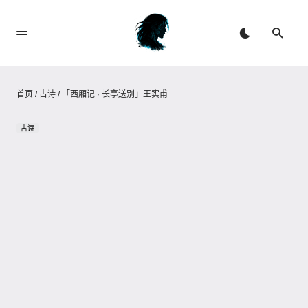
首页
/
古诗
/
「西厢记 · 长亭送别」王实甫
古诗