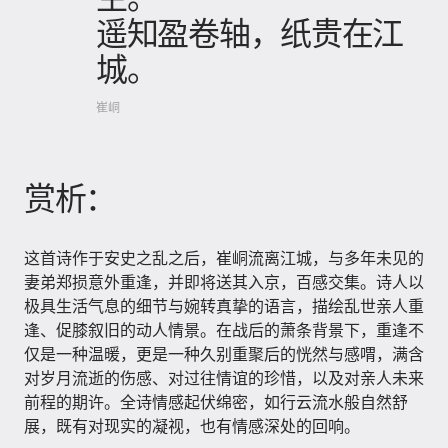
遥知盈卷轴，纸贵在江
城。
崔峒
赏析：
这首诗作于安史之乱之后，崔峒流离江城，与多年未见的
妻弟郑损意外重逢，并即将送其入京，百感交集。诗人以
极具生活气息的细节与婉转真挚的语言，描绘乱世亲人重
逢、促膝叙旧的动人情景。在战后的萧条背景下，重逢不
仅是一种温暖，更是一种久别重聚后的恍然与感喟，满含
对岁月流逝的伤感、对过往情谊的珍惜，以及对亲人未来
前程的期许。全诗情感起伏绵密，如行云流水般自然舒
展，既有对现实的凝视，也有情感深处的回响。