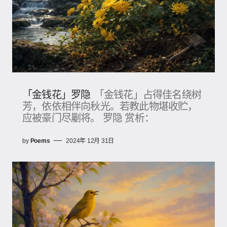
「金钱花」罗隐
「金钱花」占得佳名绕树
芳，依依相伴向秋光。若教此物堪收贮，
应被豪门尽劚将​。 罗隐 赏析：
by
Poems
2024年 12月 31日