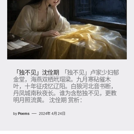
「独不见」沈佺期
「独不见」卢家少妇郁
金堂，海燕双栖玳瑁梁。九月寒砧催木
叶，十年征戍忆辽阳。白狼河北音书断，
丹凤城南秋夜长。谁为含愁独不见，更教
明月照流黄。 沈佺期 赏析：
by
Poems
2024年 4月 24日