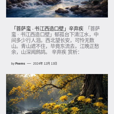
「菩萨蛮 · 书江西造口壁」辛弃疾
「菩萨
蛮 · 书江西造口壁」郁孤台下清江水，中
间多少行人泪。西北望长安，可怜无数
山。青山遮不住，毕竟东流去。江晚正愁
余，山深闻鹧鸪。 辛弃疾 赏析：
by
Poems
2024年 12月 13日