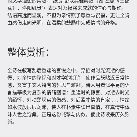
对文学理想的崇敬；“纸贵”更以典雅典故（如“左思《三都
赋》，洛阳纸贵”）表达对郑损将来成就的信心与期许。
结语高远而温润，不但为亲情赋予尊重与祝福，更让全诗
由感伤走向光明，在温柔的鼓励中完成情感的升华。
整体赏析：
全诗在叙写乱后重逢的喜悦之中，穿插对时光流逝的感
慨、对亲情的珍视和对才学的期许，使作品既贴近日常情
感，又富于文人特有的哲思与雅趣。诗人用看似平易的语
言描摹极为复杂的情绪图谱：重逢时的惊喜、对逝去时光
的缅怀、对动荡现实的伤感、对后辈才情的肯定……情绪
如水波般层层荡漾，使人在朴素中读出真情，在真情中体
味人世之沧桑。正是这份诚挚与内敛，使此诗读来历久弥
新。