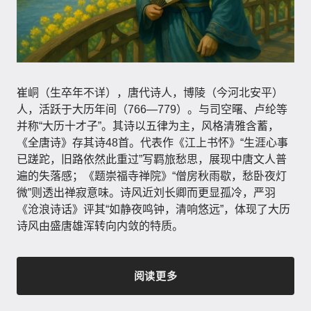
崔峒（生卒年不详），唐代诗人，博陵（今河北安平）
人，活跃于大历年间（766—779）。与司空曙、卢纶等
并称“大历十才子”。其诗以五律为主，风格清雅含蓄，
《全唐诗》存其诗48首。代表作《江上书怀》“生涯心事
已蹉跎，旧路依然此重过”写羁旅愁思，展现中唐文人普
遍的失落感；《题崇福寺禅院》“僧房秋雨歇，愁卧夜灯
微”则透出禅寂意味。诗风近刘长卿而更显孤冷，严羽
《沧浪诗话》评其“如静夜鸣钟，清响悠远”，体现了大历
诗风由盛唐雄浑转向内敛的特质。
阅读更多