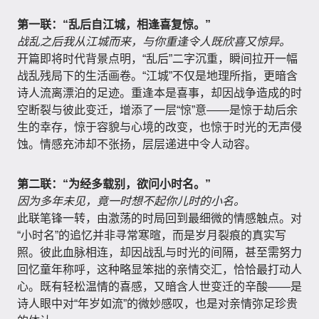
第一联：“乱后自江城，相逢喜复惊。”
战乱之后我从江城而来，与你重逢令人既欣喜又惊异。
开篇即将时代背景点明，“乱后”二字沉重，瞬间拉开一幅
战乱残局下的生活画卷。“江城”不仅是地理所指，更暗含
诗人流离漂泊的足迹。重逢本是喜事，却因战争造成的时
空断裂与彼此变迁，增添了一层“惊”意——是惊于劫后余
生的幸存，惊于容貌与心境的改变，也惊于时光的无声侵
蚀。情感充沛却不张扬，层层递进中令人动容。
第二联：“为经多载别，欲问小时名。”
因为多年未见，竟一时想不起你儿时的小名。
此联笔锋一转，由激荡的时局回到最细微的情感触点。对
“小时名”的追忆并非寻常寒暄，而是岁月裂痕的真实写
照。彼此血脉相连，却因战乱与时光的间隔，甚至需努力
回忆童年称呼，这种略显笨拙的亲情交汇，恰恰最打动人
心。既有轻松温情的喜感，又暗含人世变迁的辛酸——是
诗人眼中对“年岁如流”的微妙感叹，也是对亲情弥足珍贵