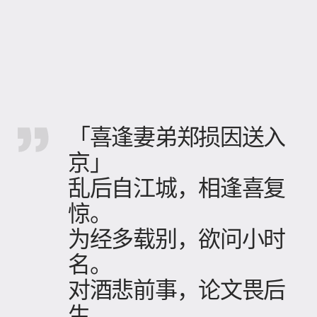
「喜逢妻弟郑损因送入
京」
乱后自江城，相逢喜复
惊。
为经多载别，欲问小时
名。
对酒悲前事，论文畏后
生。