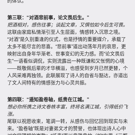
的体认。
第三联：“对酒悲前事，论文畏后生。”
把酒相对，感伤往事；谈起文章，又惧怕如今后生可畏。
这联由家庭私情渐引至人生层面，情感转入沉思之境。
“对酒”是久别重逢的仪式，也是抒情的重要媒介，承载了
太多不能尽言的悲喜。“悲前事”道出动荡年月的哀思，更
映射出自身年华渐老、世事变幻的无力感。而“论文畏后
生”一语看似调侃，实则流露出一种既谦和又怅惘的心境
——既敬佩后辈的才华横溢，也感受到岁月已然更替，个
人风采难再独领。此联展现了诗人的自省与豁达，亦道出
了文人间特有的情感张力与心灵共振。
第四联：“遥知盈卷轴，纸贵在江城。”
想必你所携之诗文卷帙丰富，终将名满江城，引得纸价飞
涨。
尾联以祝愿收束，笔调一转，从感伤与回忆回到现实与未
来。“盈卷轴”既是对妻弟文才的赞誉，也体现出诗人心中