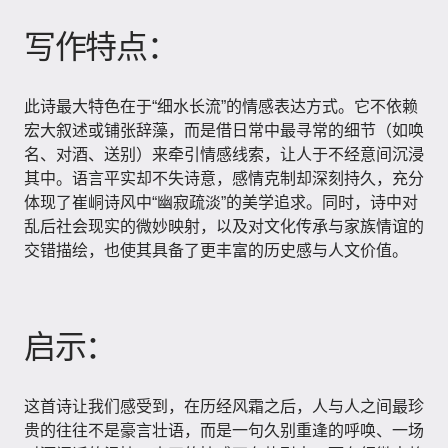
写作特点：
此诗最大特色在于“细水长流”的情感表达方式。它不依赖
宏大叙述或铺张辞藻，而是借日常中最寻常的细节（如唤
名、对酒、送别）来牵引情感线索，让人于不经意间沉浸
其中。语言平实却不失诗意，感情克制却深刻持久，充分
体现了崔峒诗风中“幽寂疏淡”的美学追求。同时，诗中对
乱后社会现实的微妙映射，以及对文化传承与家族情谊的
交错描绘，也使其具备了更丰富的历史感与人文价值。
启示：
这首诗让我们感受到，在历经风霜之后，人与人之间最珍
贵的往往不是豪言壮语，而是一句久别重逢的呼唤、一场