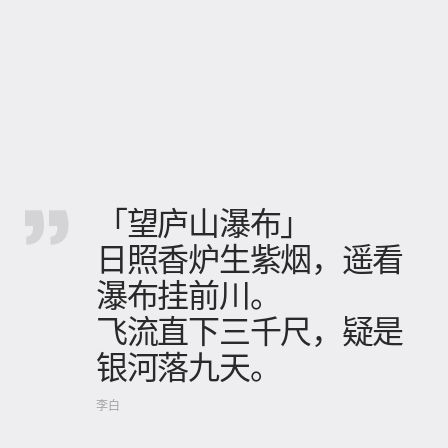
「望庐山瀑布」
日照香炉生紫烟，遥看
瀑布挂前川。
飞流直下三千尺，疑是
银河落九天。
李白