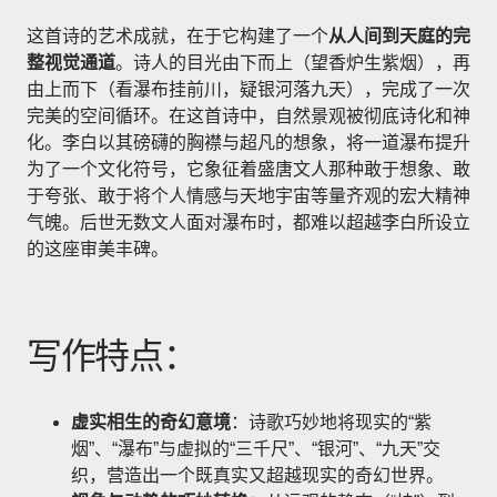
这首诗的艺术成就，在于它构建了一个
从人间到天庭的完
整视觉通道
。诗人的目光由下而上（望香炉生紫烟），再
由上而下（看瀑布挂前川，疑银河落九天），完成了一次
完美的空间循环。在这首诗中，自然景观被彻底诗化和神
化。李白以其磅礴的胸襟与超凡的想象，将一道瀑布提升
为了一个文化符号，它象征着盛唐文人那种敢于想象、敢
于夸张、敢于将个人情感与天地宇宙等量齐观的宏大精神
气魄。后世无数文人面对瀑布时，都难以超越李白所设立
的这座审美丰碑。
写作特点：
虚实相生的奇幻意境
：诗歌巧妙地将现实的“紫
烟”、“瀑布”与虚拟的“三千尺”、“银河”、“九天”交
织，营造出一个既真实又超越现实的奇幻世界。