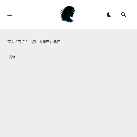
首页
/
古诗
/
「望庐山瀑布」李白
古诗