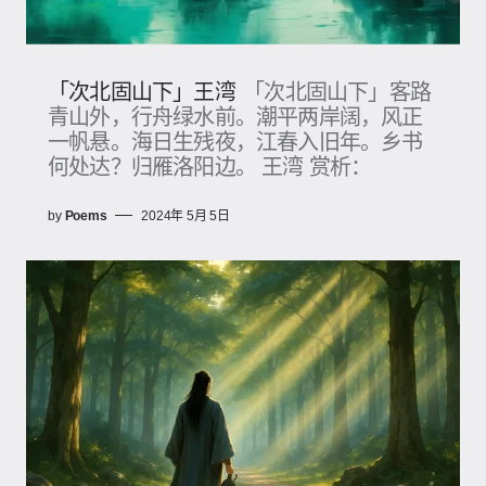
「次北固山下」王湾
「次北固山下」客路
青山外，行舟绿水前。潮平两岸阔，风正
一帆悬。海日生残夜，江春入旧年。乡书
何处达？归雁洛阳边。 王湾 赏析：
by
Poems
2024年 5月 5日