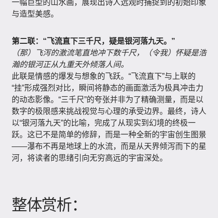
一幅巨型的山水画，展现出诗人远观时捕捉到的初始印象
与造型美感。
第二联：“飞流直下三千尺，疑是银河落九天。”
（那）飞泻的激流笔直地冲下数千尺，（令我）怀疑是浩
瀚的银河正从九重天外倾落人间。
此联是情感的爆发与想象的飞跃。“飞流直下”与上联的
“挂”形成强烈对比，瞬间将静态的画面激活为极具冲击力
的动态影像。“三千尺”的夸张并非为了精确测量，而是以
数字的极限感来挑战视觉与心理的承受边界。最终，诗人
以“银河落九天”的比喻，完成了从现实到幻境的终极一
跃。这已不是简单的修辞，而是一种全新的宇宙创生图景
——瀑布不再是地球上的水流，而是从天界倾泻而下的星
河，将读者的思绪引向无穷高远的宇宙深处。
整体赏析：