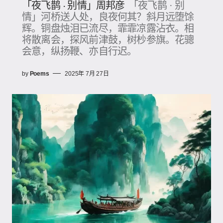
「夜飞鹊 · 别情」周邦彦
「夜飞鹊 · 别
情」河桥送人处，良夜何其？斜月远堕馀
辉。铜盘烛泪已流尽，霏霏凉露沾衣。相
将散离会，探风前津鼓，树杪参旗。花骢
会意，纵扬鞭、亦自行迟。
by
Poems
2025年 7月 27日