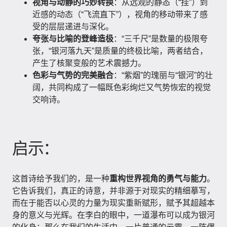
视角与动静的巧妙转换
：从远观的静态（“挂”）到
近感的动态（“飞流直下”），视角的移动带来了感
受的层层递进与深化。
夸张与比喻的登峰造极
：“三千尺”是数量的极限夸
张，“银河落九天”是质量的终极比喻，两者结合，
产生了核聚变般的艺术震撼力。
色彩与气势的完美融合
：“紫烟”的瑰丽与“银河”的壮
阔，共同构成了一幅既色彩绚烂又气势恢宏的视觉
交响诗。
启示：
这首诗给予我们的，是一种
重构世界视角的勇气与能力
。
它告诉我们，真正的诗意，并非源于对现实的精细摹写，
而在于能否以心灵的力量为现实重新赋形，赋予其超越本
身的意义与光辉。在李白的眼中，一道瀑布可以成为银河