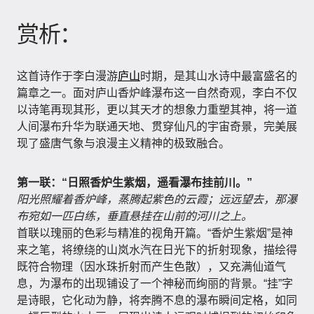
赏析：
这首诗作于李白漫游
庐山
时期，是其山水诗中最富盛名的
篇章之一。面对庐山香炉峰瀑布这一自然奇观，李白不仅
以诗笔再现其形，更以其天才的想象力重塑其神，将一道
人间瀑布升华为联通天地、贯穿仙凡的宇宙奇景，完美展
现了盛唐气象与浪漫主义精神的极致融合。
第一联：“日照香炉生紫烟，遥看瀑布挂前川。”
阳光照耀着香炉峰，蒸腾起紫色的云霞；远远望去，那瀑
布宛如一匹白练，垂直悬挂在山前的河川之上。
首联以瑰丽的色彩与精准的视角开篇。“香炉生紫烟”是神
来之笔，将缭绕的山岚水汽在日光下的折射现象，描绘得
既符合物理（因水珠折射而产生色散），又充满仙道气
息，为瀑布的出现铺设了一个神秘而绚丽的背景。“挂”字
是诗眼，它化动为静，将奔腾不息的瀑布瞬间定格，如同