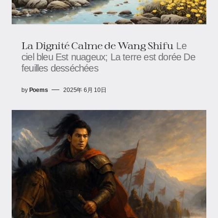
La Dignité Calme de Wang Shifu
Le
ciel bleu Est nuageux; La terre est dorée De
feuilles desséchées
by
Poems
2025年 6月 10日