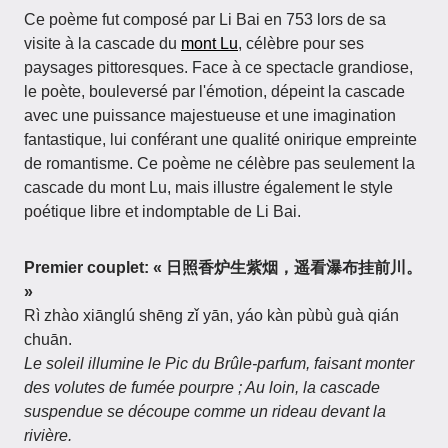
Ce poème fut composé par Li Bai en 753 lors de sa
visite à la cascade du
mont Lu
, célèbre pour ses
paysages pittoresques. Face à ce spectacle grandiose,
le poète, bouleversé par l'émotion, dépeint la cascade
avec une puissance majestueuse et une imagination
fantastique, lui conférant une qualité onirique empreinte
de romantisme. Ce poème ne célèbre pas seulement la
cascade du mont Lu, mais illustre également le style
poétique libre et indomptable de Li Bai.
Premier couplet: « 日照香炉生紫烟，遥看瀑布挂前川。
»
Rì zhào xiānglú shēng zǐ yān, yáo kàn pùbù guà qián
chuān.
Le soleil illumine le Pic du Brûle-parfum, faisant monter
des volutes de fumée pourpre ; Au loin, la cascade
suspendue se découpe comme un rideau devant la
rivière.