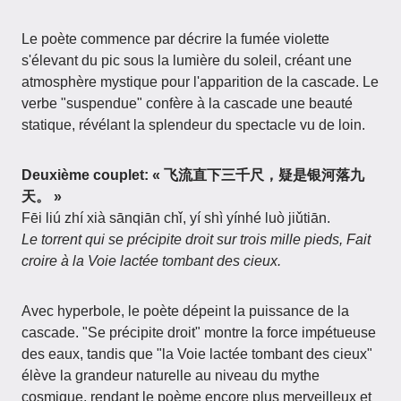
Le poète commence par décrire la fumée violette
s'élevant du pic sous la lumière du soleil, créant une
atmosphère mystique pour l'apparition de la cascade. Le
verbe "suspendue" confère à la cascade une beauté
statique, révélant la splendeur du spectacle vu de loin.
Deuxième couplet: « 飞流直下三千尺，疑是银河落九
天。 »
Fēi liú zhí xià sānqiān chǐ, yí shì yínhé luò jiǔtiān.
Le torrent qui se précipite droit sur trois mille pieds, Fait
croire à la Voie lactée tombant des cieux.
Avec hyperbole, le poète dépeint la puissance de la
cascade. "Se précipite droit" montre la force impétueuse
des eaux, tandis que "la Voie lactée tombant des cieux"
élève la grandeur naturelle au niveau du mythe
cosmique, rendant le poème encore plus merveilleux et