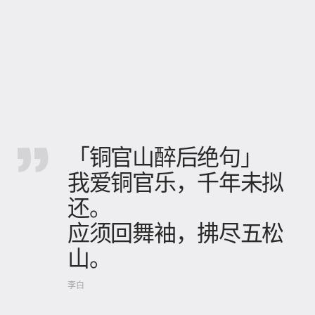
「铜官山醉后绝句」
我爱铜官乐，千年未拟
还。
应须回舞袖，拂尽五松
山。
李白