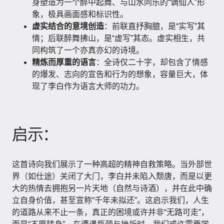
身塑造为一个醉中起舞、与山水同乐的“谪仙人”形
象，极具画面感和标识性。
虚实结合的意境创造
：前联直抒胸臆，是“实写”其
情；后联醉舞拂山，是“虚写”其态。虚实相生，共
同构筑了一个亦真亦幻的诗境。
精炼而厚重的语言
：全诗仅二十字，却包含了情感
的爆发、志向的宣告和行为的想象，容量巨大，体
现了李白作为语言大师的功力。
启示：
这首诗向我们展示了一种高超的精神自救策略。当外部世
界（如仕途）关闭了大门，李白并未陷入颓唐，而是以更
大的热情去拥抱另一片天地（自然与诗酒），并在此中确
立自身价值，甚至宣称“千年未拟还”。这启示我们，人生
的道路从来不止一条，真正的困境或许并非“无路可走”，