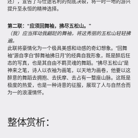
还），宣告了与仕途名利的彻底决裂，将一时一地的游兴
提升至永恒的精神选择。
第二联：“应须回舞袖，拂尽五松山。”
（我）应当挥动我翩跹的舞袖，将这秀丽的五松山轻轻拂
遍。
此联将豪情化为一个极具美感和动感的奇幻想象。“回舞
袖”源自李白“醉舞袖拂日月”的经典自我形象，既是醉后狂
态的写真，也是其自由不羁灵魂的舞蹈。“拂尽五松山”是
神来之笔，诗人以衣袖为画笔，以天地为画卷，他要以这
醉意的舞蹈去拥抱、去抚摩、去占有一整座山脉。这既是
极度的热爱，也是一种诗意的征服，展现了人与自然合而
为一的浪漫情怀。
整体赏析：