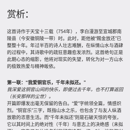
赏析：
这首诗作于天宝十三载（754年），李白漫游至宣城郡南
陵县（今安徽铜陵一带）时。此时，距他被“赐金放还”已
整整十年。年过半百的诗人壮志难酬，在纵情山水与酒肆
的过程中，其诗歌中的疏狂意趣愈发浓烈。这首绝句正是
此期心态的缩影，他将对现实的失望，转化为对一方山水
的极致热爱与精神皈依。
第一联：“我爱铜官乐，千年未拟还。”
我深爱这铜官山间的快乐，即便过去千年，也不打算返回
（长安那样的尘世）。
开篇即爆发出毫无保留的告白。“爱”字统领全篇，情感炽
烈。“铜官乐”三字，既指山水之乐，也包含了与友人纵酒
放歌的恣意生活。而“千年未拟还”则是石破天惊的夸张，
它以其时间上的绝对性（千年）与意志上的决绝感（未拟