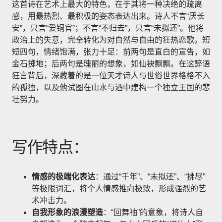
这首诗在艺术上最大的特色，在于其将一种决绝的疏离
感，用最热烈、最积极的姿态表达出来。诗人不言“厌长
安”，只言“爱铜官”；不言“不归去”，只言“未拟还”。他将
政治上的失意，完全转化为对自然与自由的狂热恋歌。短
短四句，情绪饱满，张力十足：前两句是直白的宣告，如
金石掷地；后两句是瑰丽的想象，如仙袂飘飘。在这醉语
狂言背后，深藏着的是一位天才诗人与世俗世界格格不入
的孤独，以及他试图在山水与酒中建构一个独立王国的悲
壮努力。
写作特点：
情感的极端化表达
：通过“千年”、“未拟还”、“拂尽”
等极限词汇，将个人情感推向极致，形成强烈的艺
术冲击力。
自我形象的浪漫塑造
：“回舞袖”的意象，将诗人自