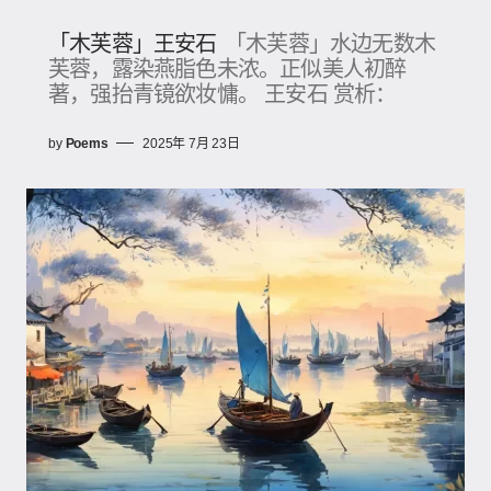
「木芙蓉」王安石
「木芙蓉」水边无数木
芙蓉，露染燕脂色未浓。正似美人初醉
著，强抬青镜欲妆慵。 王安石 赏析：
by
Poems
2025年 7月 23日