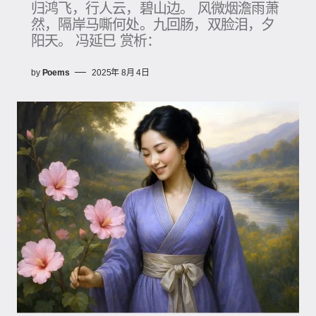
归鸿飞，行人云，碧山边。 风微烟澹雨萧
然，隔岸马嘶何处。九回肠，双脸泪，夕
阳天。 冯延巳 赏析：
by
Poems
2025年 8月 4日