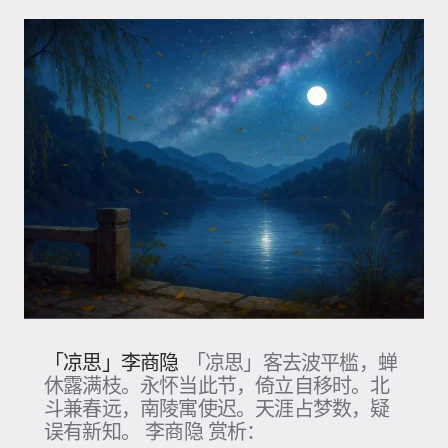
「凉思」李商隐
「凉思」客去波平槛，蝉
休露满枝。永怀当此节，倚立自移时。北
斗兼春远，南陵寓使迟。天涯占梦数，疑
误有新知。 李商隐 赏析：