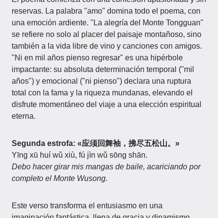
reservas. La palabra "amo" domina todo el poema, con
una emoción ardiente. "La alegría del Monte Tongguan"
se refiere no solo al placer del paisaje montañoso, sino
también a la vida libre de vino y canciones con amigos.
"Ni en mil años pienso regresar" es una hipérbole
impactante: su absoluta determinación temporal ("mil
años") y emocional ("ni pienso") declara una ruptura
total con la fama y la riqueza mundanas, elevando el
disfrute momentáneo del viaje a una elección espiritual
eterna.
Segunda estrofa: «应须回舞袖，拂尽五松山。»
Yīng xū huí wǔ xiù, fú jìn wǔ sōng shān.
Debo hacer girar mis mangas de baile, acariciando por
completo el Monte Wusong.
Este verso transforma el entusiasmo en una
imaginación fantástica, llena de gracia y dinamismo.