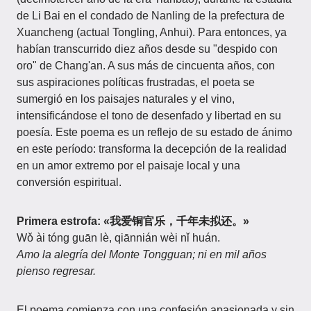
de Li Bai en el condado de Nanling de la prefectura de
Xuancheng (actual Tongling, Anhui). Para entonces, ya
habían transcurrido diez años desde su "despido con
oro" de Chang'an. A sus más de cincuenta años, con
sus aspiraciones políticas frustradas, el poeta se
sumergió en los paisajes naturales y el vino,
intensificándose el tono de desenfado y libertad en su
poesía. Este poema es un reflejo de su estado de ánimo
en este período: transforma la decepción de la realidad
en un amor extremo por el paisaje local y una
conversión espiritual.
Primera estrofa: «我爱铜官乐，千年未拟还。»
Wǒ ài tóng guān lè, qiānnián wèi nǐ huán.
Amo la alegría del Monte Tongguan; ni en mil años
pienso regresar.
El poema comienza con una confesión apasionada y sin